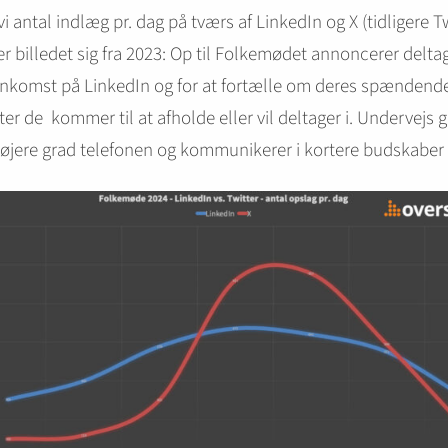
vi antal indlæg pr. dag på tværs af LinkedIn og X (tidligere Tw
r billedet sig fra 2023: Op til Folkemødet annoncerer delta
ankomst på LinkedIn og for at fortælle om deres spændend
eter de kommer til at afholde eller vil deltager i. Undervejs g
øjere grad telefonen og kommunikerer i kortere budskaber 