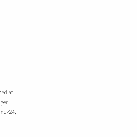
med at
ager
fmdk24,