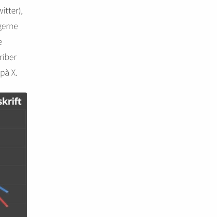
itter),
gerne
e
riber
på X.