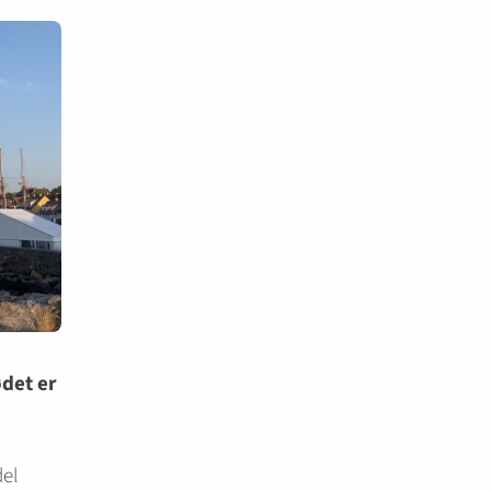
ødet er
del