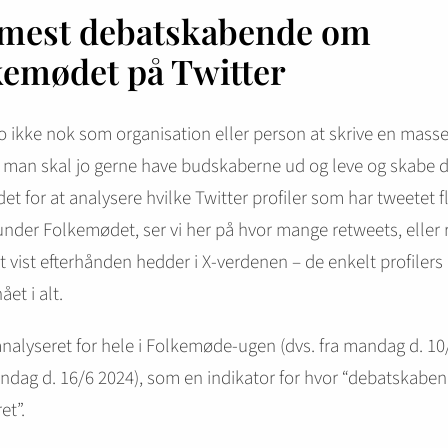
mest debatskabende om
kemødet på Twitter
jo ikke nok som organisation eller person at skrive en mass
 man skal jo gerne have budskaberne ud og leve og skabe d
edet for at analysere hvilke Twitter profiler som har tweetet f
nder Folkemødet, ser vi her på hvor mange retweets, eller 
 vist efterhånden hedder i X-verdenen – de enkelt profilers
et i alt.
analyseret for hele i Folkemøde-ugen (dvs. fra mandag d. 10/
dag d. 16/6 2024), som en indikator for hvor “debatskabe
et”.