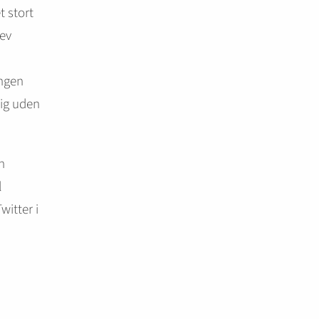
t stort
lev
ingen
sig uden
n
l
itter i