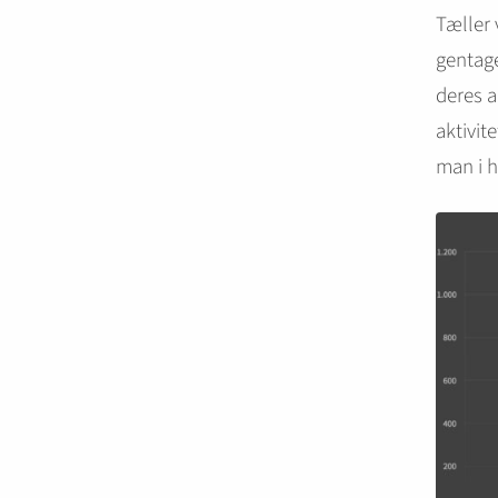
Tæller 
gentage
deres 
aktivit
man i h