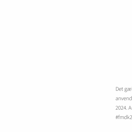
Det gæl
anvende
2024. A
#fmdk2