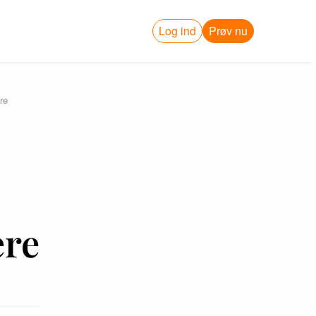
Log ind
Prøv nu
re
ere