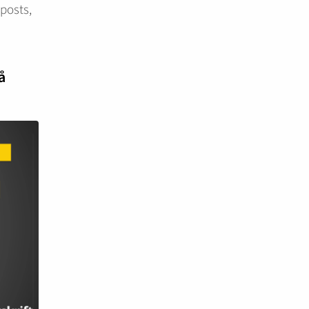
-posts,
å