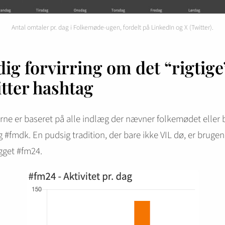
Antal omtaler pr. dag i Folkemøde-ugen, fordelt på LinkedIn og X (Twitter).
dig forvirring om det “rigtige
tter hashtag
ne er baseret på alle indlæg der nævner folkemødet eller 
 #fmdk. En pudsig tradition, der bare ikke VIL dø, er brugen
gget #fm24.