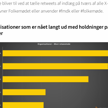
e bliver til ved at tælle retweets af indlæg på tværs af alle X
vner Folkemødet eller anvender #fmdk eller #folkemøde.
isationer som er nået langt ud med holdninger p
er