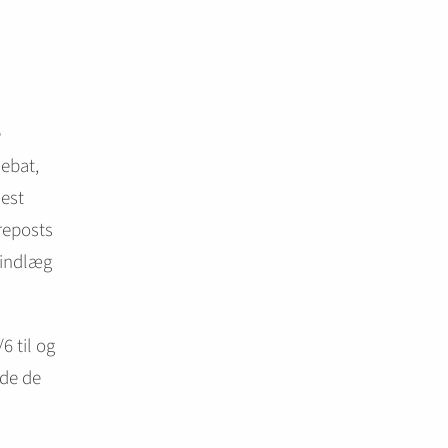
e
ebat,
lest
reposts
 indlæg
6 til og
nde de