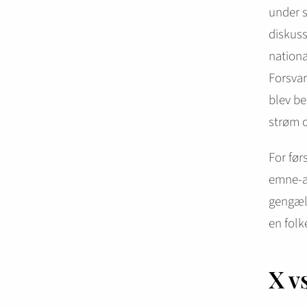
under s
diskuss
nationa
Forsvar
blev be
strøm o
For før
emne-an
gengæld
en fol
X v