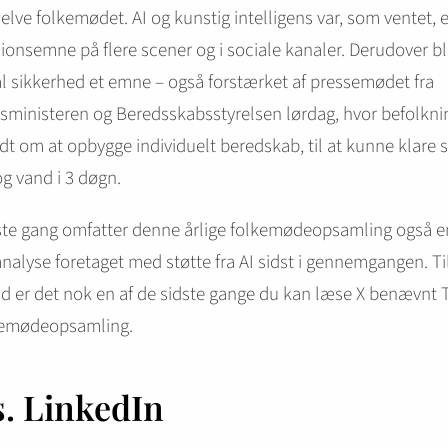
elve folkemødet. AI og kunstig intelligens var, som ventet, e
ionsemne på flere scener og i sociale kanaler. Derudover b
l sikkerhed et emne – også forstærket af pressemødet fra
sministeren og Beredsskabsstyrelsen lørdag, hvor befolkn
dt om at opbygge individuelt beredskab, til at kunne klare 
g vand i 3 døgn.
ste gang omfatter denne årlige folkemødeopsamling også e
alyse foretaget med støtte fra AI sidst i gennemgangen. Ti
 er det nok en af de sidste gange du kan læse X benævnt Tw
kemødeopsamling.
s. LinkedIn