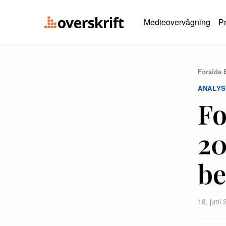
Medieovervågning
Pr
Forside
/
ANALY
Fo
20
be
18. juni