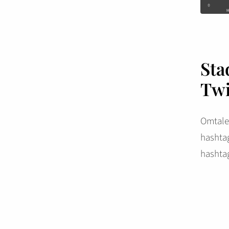
Sta
Twi
Omtaler
hashtag
hashta