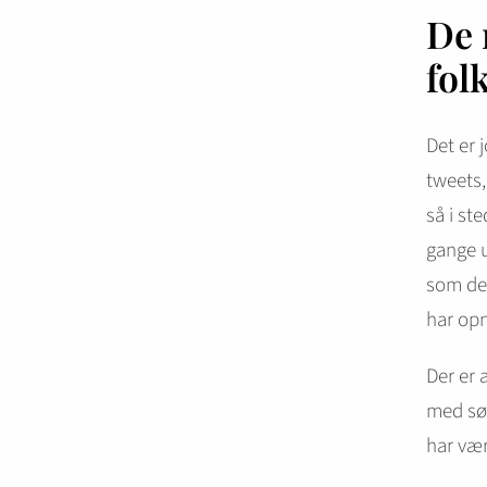
De 
fol
Det er 
tweets,
så i st
gange u
som det
har opnå
Der er 
med søn
har vær