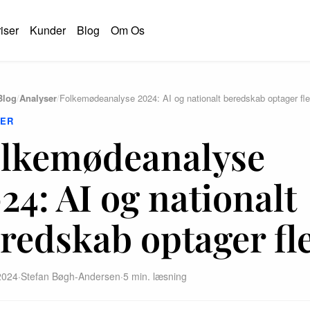
iser
Kunder
Blog
Om Os
Blog
/
Analyser
/
Folkemødeanalyse 2024: AI og nationalt beredskab optager fle
SER
lkemødeanalyse
24: AI og nationalt
redskab optager fl
 2024
·
Stefan Bøgh-Andersen
·
5 min. læsning