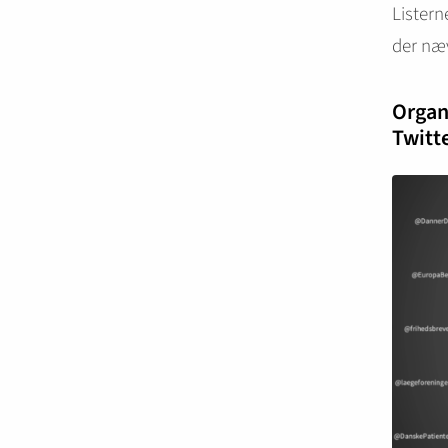
Listern
der næ
Organ
Twitt