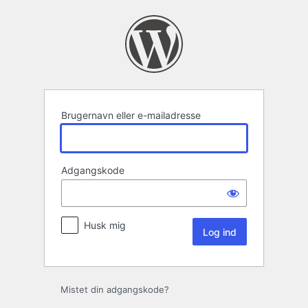
Log
ind
Brugernavn eller e-mailadresse
Adgangskode
Husk mig
Mistet din adgangskode?