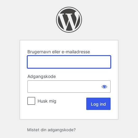
Log
ind
Brugernavn eller e-mailadresse
Adgangskode
Husk mig
Mistet din adgangskode?