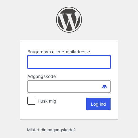
Log
ind
Brugernavn eller e-mailadresse
Adgangskode
Husk mig
Mistet din adgangskode?