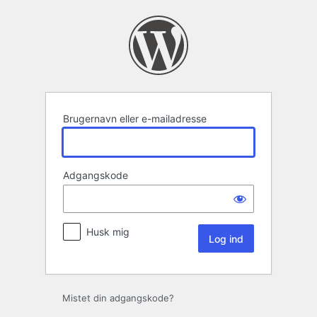
Log
ind
Brugernavn eller e-mailadresse
Adgangskode
Husk mig
Mistet din adgangskode?