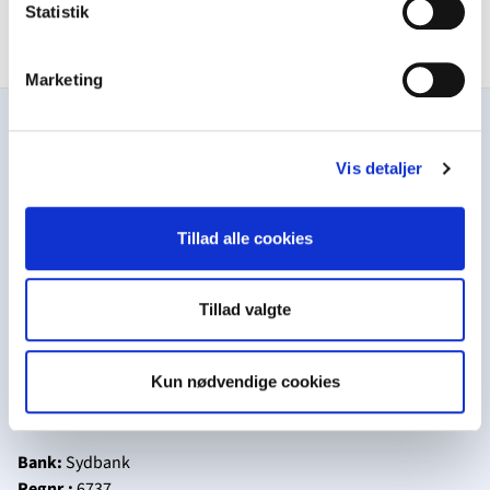
Statistik
Marketing
Vis detaljer
Kontakt
Tillad alle cookies
Overskrift
Frederiksborggade 5
1360
København K
Tillad valgte
22 15 82 28
info@overskrift.dk
Kun nødvendige cookies
CVR:
29448205
Bank:
Sydbank
Regnr.:
6737