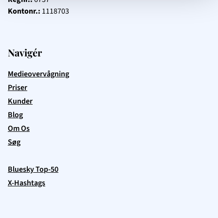
Kontonr.:
1118703
Navigér
Medieovervågning
Priser
Kunder
Blog
Om Os
Søg
Bluesky Top-50
X-Hashtags