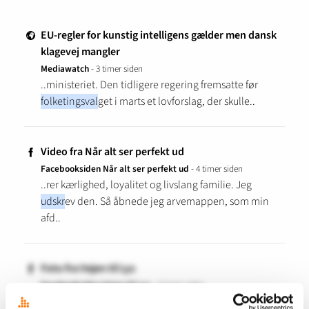
EU-regler for kunstig intelligens gælder men dansk
g
klagevej mangler
Mediawatch
- 3 timer siden
..ministeriet. Den tidligere regering fremsatte før
folketingsval
get i marts et lovforslag, der skulle..
Video fra Når alt ser perfekt ud
f
Facebooksiden Når alt ser perfekt ud
- 4 timer siden
..rer kærlighed, loyalitet og livslang familie. Jeg
udskr
ev den. Så åbnede jeg arvemappen, som min
afd..
Foto fra Vejen til Lys
f
Facebooksiden Vejen til Lys
- 4 timer siden
..for længe. Jeg gik hjem dage senere med en række