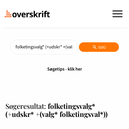
SØG
s
Søgetips - klik her
Søgeresultat:
folketingsvalg*
(+udskr* +(valg* folketingsval*))