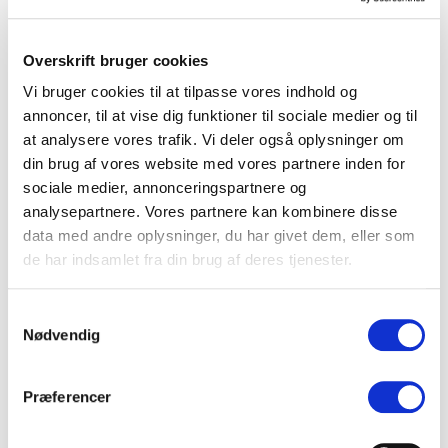
udskr
ivelsespapirer, en flaske medicin og en beslu..
Du kan få indblik i flere resultater. Hold dig
underrettet om omtaler af
folketingsvalg*
Overskrift bruger cookies
(+udskr* +(valg* folketingsval*))
.
Vi bruger cookies til at tilpasse vores indhold og
annoncer, til at vise dig funktioner til sociale medier og til
at analysere vores trafik. Vi deler også oplysninger om
LÆS MERE OG PRØV GRATIS
din brug af vores website med vores partnere inden for
sociale medier, annonceringspartnere og
analysepartnere. Vores partnere kan kombinere disse
data med andre oplysninger, du har givet dem, eller som
de har indsamlet fra din brug af deres tjenester.
Samtykkevalg
Nødvendig
Præferencer