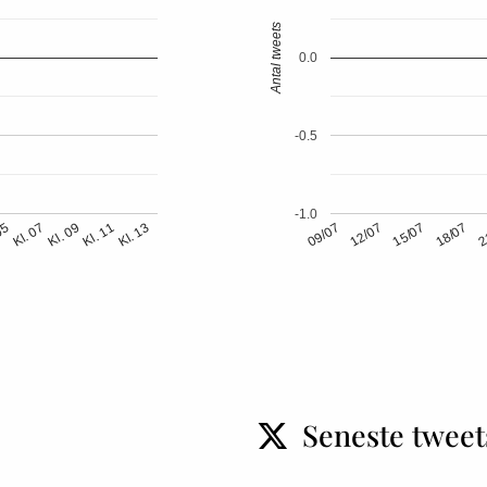
Antal tweets
0.0
-0.5
-1.0
18/07
2
Kl. 13
Kl. 09
05
09/07
12/07
Kl. 11
15/07
Kl. 07
Seneste tweet
t