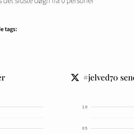
 det sidste døgn fra 0 personer
e tags:
er
#jelved70 sen
t
1.0
0.5