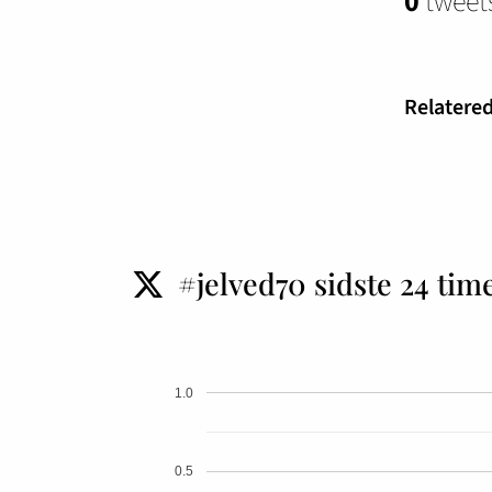
0
tweets
Relatered
#jelved70 sidste 24 tim
t
1.0
0.5