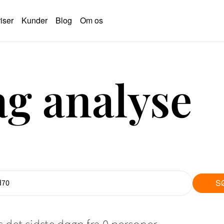
iser
Kunder
Blog
Om os
ag analyse