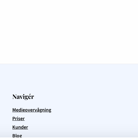
Navigér
Medieovervågning
Priser
Kunder
Blog