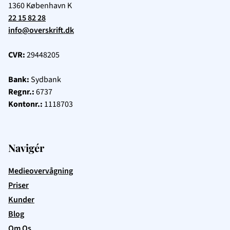
1360
København K
22 15 82 28
info@overskrift.dk
CVR:
29448205
Bank:
Sydbank
Regnr.:
6737
Kontonr.:
1118703
Navigér
Medieovervågning
Priser
Kunder
Blog
Om Os