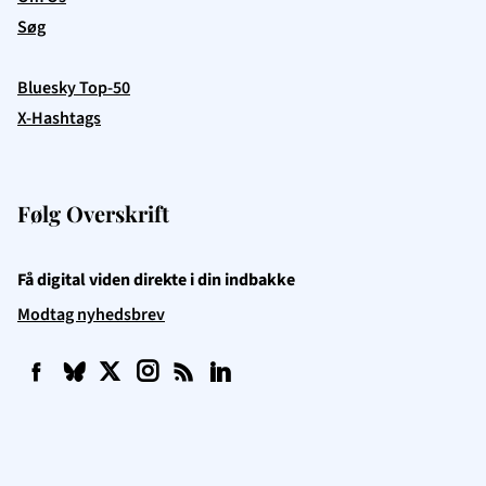
Søg
Bluesky Top-50
X-Hashtags
Følg Overskrift
Få digital viden direkte i din indbakke
Modtag nyhedsbrev
f
q
t
i
b
l