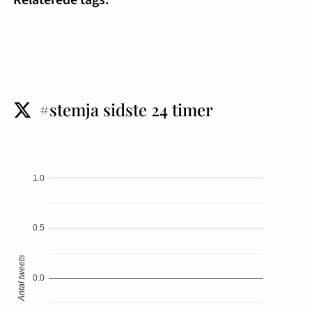
#stemja sidste 24 timer
t
1.0
0.5
Antal tweets
0.0