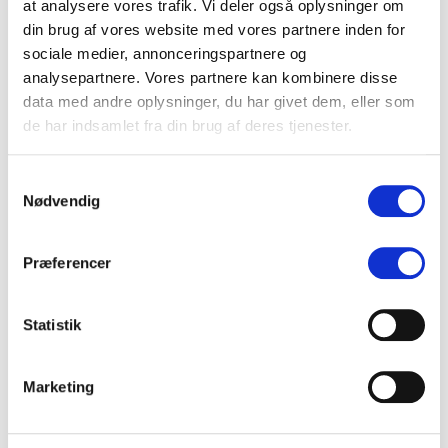
Antal tweets
0.0
at analysere vores trafik. Vi deler også oplysninger om
din brug af vores website med vores partnere inden for
sociale medier, annonceringspartnere og
-0.5
analysepartnere. Vores partnere kan kombinere disse
data med andre oplysninger, du har givet dem, eller som
de har indsamlet fra din brug af deres tjenester.
-1.0
03/08
13/07
28/07
07/07
22/07
06/08
16/07
31/07
10/07
25/07
19/07
Samtykkevalg
Nødvendig
Præferencer
Statistik
Mest aktive brugere
t
Marketing