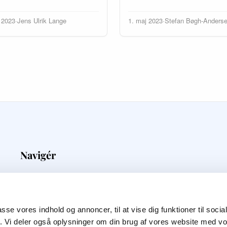
i 2023
·
Jens Ulrik Lange
1. maj 2023
·
Stefan Bøgh-Anders
Navigér
Medieovervågning
Priser
Kunder
passe vores indhold og annoncer, til at vise dig funktioner til soci
Blog
fik. Vi deler også oplysninger om din brug af vores website med v