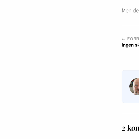
Men de
← FORR
Ingen sk
2 ko