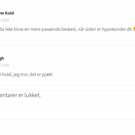
yer Kold
r 2008
da ikke blive en mere passende besked, når siden er hypokonder.dk
gh
r 2008
I hvad, jeg tror, det er pjæk!
tarer er lukket.