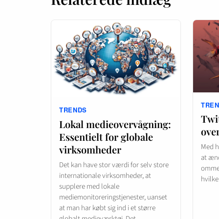
TRE
TRENDS
Twi
Lokal medieovervågning:
over
Essentielt for globale
Med h
virksomheder
at ænd
Det kan have stor værdi for selv store
omme. 
internationale virksomheder, at
hvilk
supplere med lokale
mediemonitoreringstjenester, uanset
at man har købt sig ind i et større
globalt medieværktøj. Det…