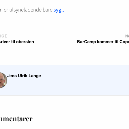
n er tilsyneladende bare
syg..
IGE
N
river til obersten
BarCamp kommer til Cop
Jens Ulrik Lange
mmentarer