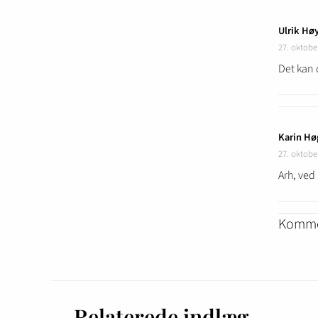
Ulrik Hø
27. oktobe
Det kan 
Karin Hø
27. oktobe
Arh, ved 
Kommen
Relaterede indlæg