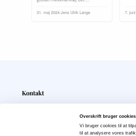
31. maj 2024
·
Jens Ulrik Lange
7. jun
Kontakt
Overskrift
Frederiksborggade 5
Overskrift bruger cookies
1360
København K
Vi bruger cookies til at til
22 15 82 28
til at analysere vores tra
info@overskrift.dk