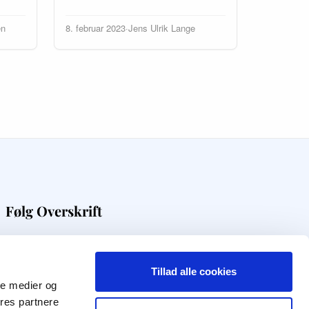
en
8. februar 2023
·
Jens Ulrik Lange
Følg Overskrift
Få digital viden direkte i din indbakke
Tillad alle cookies
Modtag nyhedsbrev
ale medier og
ores partnere