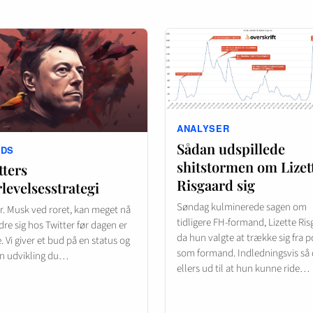
ANALYSER
Sådan udspillede
NDS
shitstormen om Lizet
tters
Risgaard sig
levelsesstrategi
Søndag kulminerede sagen om
r. Musk ved roret, kan meget nå
tidligere FH-formand, Lizette Ris
re sig hos Twitter før dagen er
da hun valgte at trække sig fra 
Vi giver et bud på en status og
som formand. Indledningsvis så 
en udvikling du…
ellers ud til at hun kunne ride…