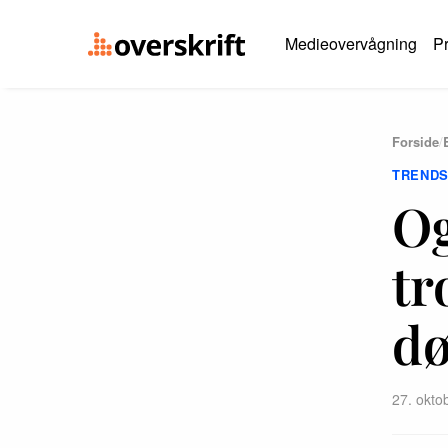
Medieovervågning
Pr
Forside
/
TREND
Og
tr
d
27. okto