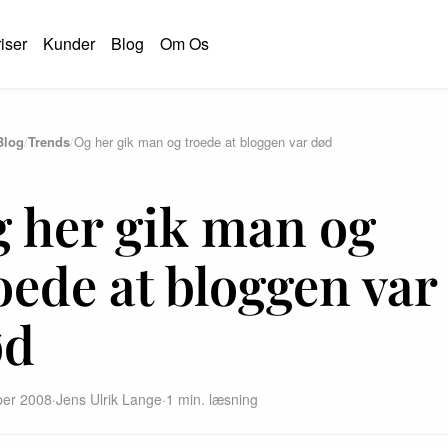
iser
Kunder
Blog
Om Os
Blog
/
Trends
/
Og her gik man og troede at bloggen var død
S
 her gik man og
oede at bloggen var
ød
ber 2008
·
Jens Ulrik Lange
·
1 min. læsning