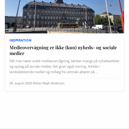
INSPIRATION
Medieovervågning er ikke (kun) nyheds- og sociale
medier
Når man hører ordet medieovervågning, tænker mange på nyhedsartikler
og opslag på sociale medier. Det giver også mening. Artikler i
landsdækkende medier og indlæg fra centrale aktører på…
26. august 2025
·
Stefan Bøgh-Andersen