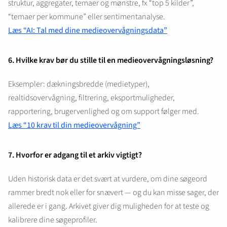
struktur, aggregater, temaer og mønstre, fx “top 5 kilder”,
“temaer per kommune” eller sentimentanalyse.
Læs “AI: Tal med dine medieovervågningsdata”
6. Hvilke krav bør du stille til en medieovervågningsløsning?
Eksempler: dækningsbredde (medietyper),
realtidsovervågning, filtrering, eksportmuligheder,
rapportering, brugervenlighed og om support følger med.
Læs “10 krav til din medieovervågning”
7. Hvorfor er adgang til et arkiv vigtigt?
Uden historisk data er det svært at vurdere, om dine søgeord
rammer bredt nok eller for snævert — og du kan misse sager, der
allerede er i gang. Arkivet giver dig muligheden for at teste og
kalibrere dine søgeprofiler.