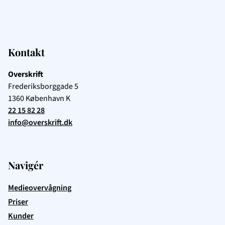
Kontakt
Overskrift
Frederiksborggade 5
1360
København K
22 15 82 28
info@overskrift.dk
Navigér
Medieovervågning
Priser
Kunder