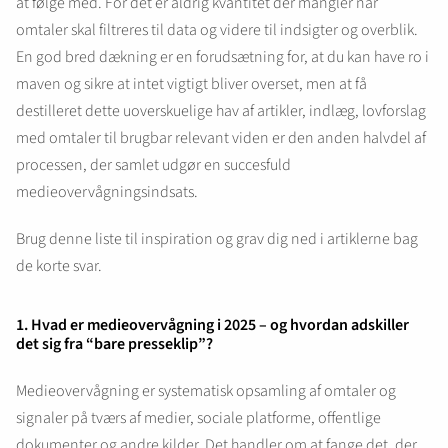
at følge med. For det er aldrig kvantitet der mangler når
omtaler skal filtreres til data og videre til indsigter og overblik.
En god bred dækning er en forudsætning for, at du kan have ro i
maven og sikre at intet vigtigt bliver overset, men at få
destilleret dette uoverskuelige hav af artikler, indlæg, lovforslag
med omtaler til brugbar relevant viden er den anden halvdel af
processen, der samlet udgør en succesfuld
medieovervågningsindsats.
Brug denne liste til inspiration og grav dig ned i artiklerne bag
de korte svar.
1. Hvad er medieovervågning i 2025 – og hvordan adskiller
det sig fra “bare presseklip”?
Medieovervågning er systematisk opsamling af omtaler og
signaler på tværs af medier, sociale platforme, offentlige
dokumenter og andre kilder. Det handler om at fange det, der