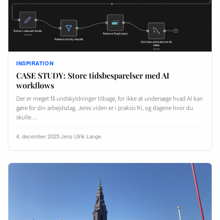
INSPIRATION
CASE STUDY: Store tidsbesparelser med AI
workflows
Der er meget få undskyldninger tilbage, for ikke at undersøge hvad AI kan
gøre for din arbejdsdag. Jeres viden er i praksis fri, og dagene hvor du
skulle…
4. december 2025
·
Jens Ulrik Lange