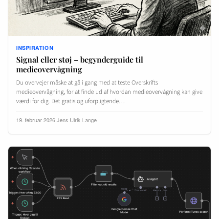
INSPIRATION
Signal eller støj – begynderguide til
medieovervågning
Du overvejer måske at gå i gang med at teste Overskrifts
medieovervågning, for at finde ud af hvordan medieovervågning kan give
værdi for dig. Det gratis og uforpligtende…
19. februar 2026
·
Jens Ulrik Lange