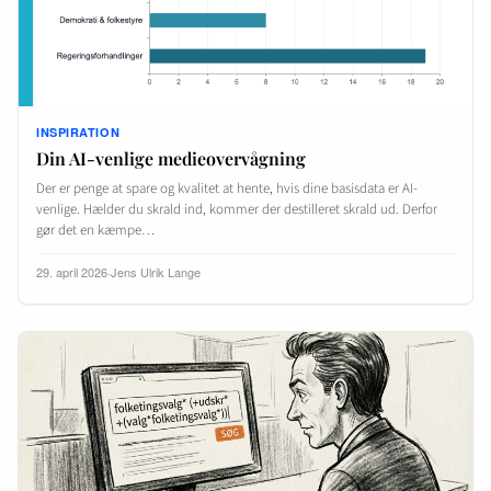
INSPIRATION
Din AI-venlige medieovervågning
Der er penge at spare og kvalitet at hente, hvis dine basisdata er AI-
venlige. Hælder du skrald ind, kommer der destilleret skrald ud. Derfor
gør det en kæmpe…
29. april 2026
·
Jens Ulrik Lange