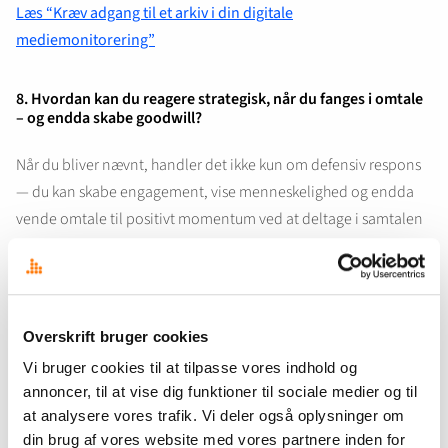
Læs “Kræv adgang til et arkiv i din digitale
mediemonitorering”
8. Hvordan kan du reagere strategisk, når du fanges i omtale
– og endda skabe goodwill?
Når du bliver nævnt, handler det ikke kun om defensiv respons
— du kan skabe engagement, vise menneskelighed og endda
vende omtale til positivt momentum ved at deltage i samtalen
med autenticitet.
Læs “Vind kundernes hjerter med medieovervågning”
9. Hvad sker med medieovervågningen, når du tager på ferie?
Overskrift bruger cookies
Vi bruger cookies til at tilpasse vores indhold og
Du kan forberede overvågningen til at køre “automatisk” i
annoncer, til at vise dig funktioner til sociale medier og til
ferien: tjek modtagere, adgang, alarmer, og genoplæg
at analysere vores trafik. Vi deler også oplysninger om
eventuelle fraværsstruktur, så intet glider under radaren.
din brug af vores website med vores partnere inden for