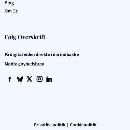
Blog
Om Os
Følg Overskrift
Få digital viden direkte i din indbakke
Modtag nyhedsbrev
f
q
t
i
l
Privatlivspolitik
|
Cookiepolitik