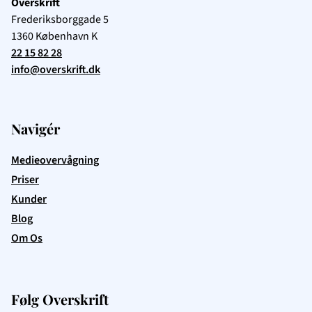
Overskrift
Frederiksborggade 5
1360
København K
22 15 82 28
info@overskrift.dk
Navigér
Medieovervågning
Priser
Kunder
Blog
Om Os
Følg Overskrift