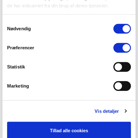
de har indsamlet fra din brug af deres tjenester.
ANALYSER
Analyse: Folkemødet 2026 – metoo og AI
Samtykkevalg
Hvert år samles Danmark i Allinge til en uge med debatter, netværk og
Nødvendig
politiske signaler. Igen i år fulgte vi med i realtid — og med de nye…
15. juni 2026
·
Stefan Bøgh-Andersen
Præferencer
Statistik
Marketing
Vis detaljer
Tillad alle cookies