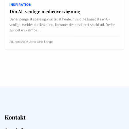
INSPIRATION
Din AI-venlige medieovervågning
Der er penge at spare og kvalitet at hente, hvis dine basisdata er AI-
venlige. Hælder du skrald ind, kommer der destilleret skrald ud. Derfor
gør det en kæmpe…
29. april 2026
·
Jens Ulrik Lange
Kontakt