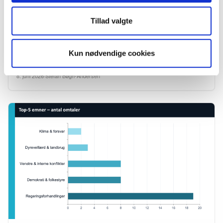
ANALYSER
Disse temaer kommer til at dominere Folkemødet
Tillad valgte
2026
Hvad mon Folkemødet kommer til at handle om i år? Hvilke temaer
bliver de dominerende i debatterne i Allinge? Med støtte fra Overskrifts
Kun nødvendige cookies
nye AI-integrationer, har vi analyseret…
8. juni 2026
·
Stefan Bøgh-Andersen