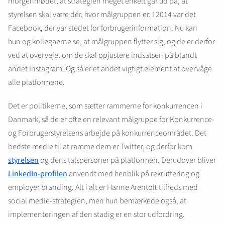
morgenmødet, at strategien meget enkelt går ud på, at
styrelsen skal være dér, hvor målgruppen er. I 2014 var det
Facebook, der var stedet for forbrugerinformation. Nu kan
hun og kollegaerne se, at målgruppen flytter sig, og de er derfor
ved at overveje, om de skal opjustere indsatsen på blandt
andet Instagram. Og så er et andet vigtigt element at overvåge
alle platformene.
Det er politikerne, som sætter rammerne for konkurrencen i
Danmark, så de er ofte en relevant målgruppe for Konkurrence-
og Forbrugerstyrelsens arbejde på konkurrenceområdet. Det
bedste medie til at ramme dem er Twitter, og derfor kom
styrelsen
og dens talspersoner på platformen. Derudover bliver
LinkedIn-profilen
anvendt med henblik på rekruttering og
employer branding. Alt i alt er Hanne Arentoft tilfreds med
social medie-strategien, men hun bemærkede også, at
implementeringen af den stadig er en stor udfordring.