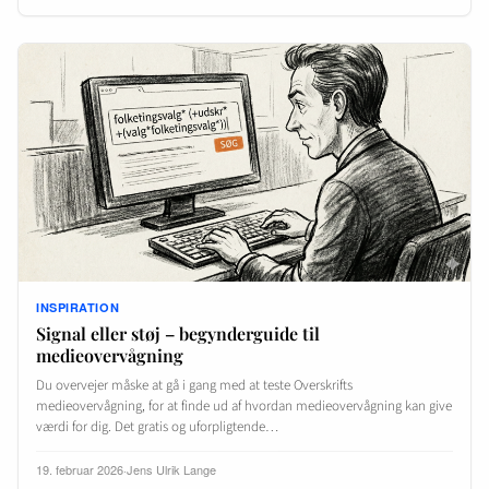
INSPIRATION
Signal eller støj – begynderguide til
medieovervågning
Du overvejer måske at gå i gang med at teste Overskrifts
medieovervågning, for at finde ud af hvordan medieovervågning kan give
værdi for dig. Det gratis og uforpligtende…
19. februar 2026
·
Jens Ulrik Lange