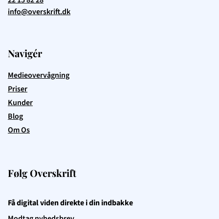
info@overskrift.dk
Navigér
Medieovervågning
Priser
Kunder
Blog
Om Os
Følg Overskrift
Få digital viden direkte i din indbakke
Modtag nyhedsbrev