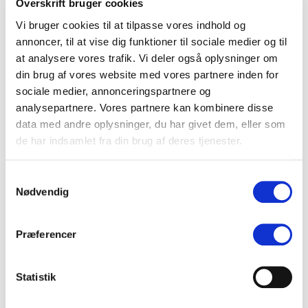
medier, podcast og publikationer. Derfor har Konkurrence- og
Overskrift bruger cookies
Forbrugerstyrelsen fundet et mantra: ”Vi har ikke holdninger, vi
Vi bruger cookies til at tilpasse vores indhold og
har faktuelle vurderinger.” Mantraet skal sikre, at alle
annoncer, til at vise dig funktioner til sociale medier og til
udmeldelser er baseret på fakta, så indholdet altid er af
at analysere vores trafik. Vi deler også oplysninger om
høj kvalitet og høj troværdighed.
din brug af vores website med vores partnere inden for
sociale medier, annonceringspartnere og
analysepartnere. Vores partnere kan kombinere disse
data med andre oplysninger, du har givet dem, eller som
de har indsamlet fra din brug af deres tjenester.
Samtykkevalg
Nødvendig
Præferencer
Konkurrence- og Forbrugerstyrelsens mantra, der skal sikre høj kvalitet og
Statistik
troværdighed.