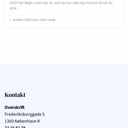
2025? Her følger vores top-10, som du kan lade dig inspirere af, når du
stille…
1. oktober 2025
·
Jens Ulrik Lange
Kontakt
Overskrift
Frederiksborggade 5
1360
København K
22 15 82 28