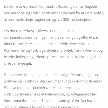
En større virksomhed i Danmark lukkede, og den anklagede
Konkurrence- og Forbrugerstyrelsen i pressen for at være skyld i,
at den måtte dreje nøglen om og fyre 300 medarbejdere.
Historien spredtes på diverse netmedier, men
kommunikationsafdelingen handlede hurtigt, og efter et par
timer kunne de se, at medierne ændrede deres vinkel til
Konkurrence- og Forbrugerstyrelsens fordel. Hanne Arentoft og
hendes kollegaer gik derfor på weekend med følelsen af, at en
krise var afværget.
Men senere på dagen ramte anden bølge. Denne gang fra en
politiker på Facebook, der skød med tunge skyts mod styrelsen.
På daværende tidspunkt havde Konkurrence- og
Forbrugerstyrelsen ikke et lytteværktøj, og kollegaerne blev
først opmærksomme på beskeden søndag aften. Der havde
opslaget allerede høstet en masse kommentarer.