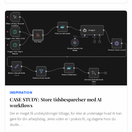
INSPIRATION
CASE STUDY: Store tidsbesparelser med AI
workflows
Der er meget få undskyldninger tilbage, for ikke at undersøge hvad AI kan
gøre for din arbejdsdag. Jeres viden er i praksis fri, og dagene hvor du
skulle…