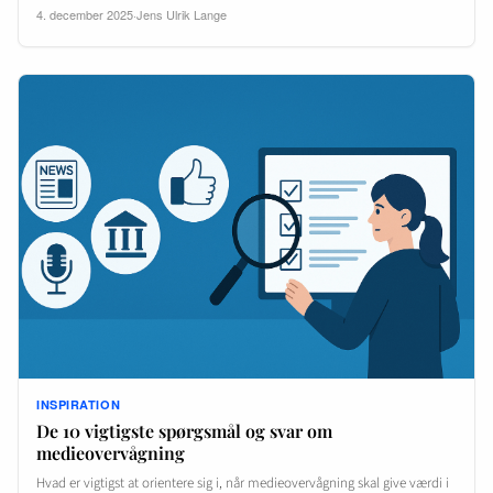
4. december 2025
·
Jens Ulrik Lange
INSPIRATION
De 10 vigtigste spørgsmål og svar om
medieovervågning
Hvad er vigtigst at orientere sig i, når medieovervågning skal give værdi i