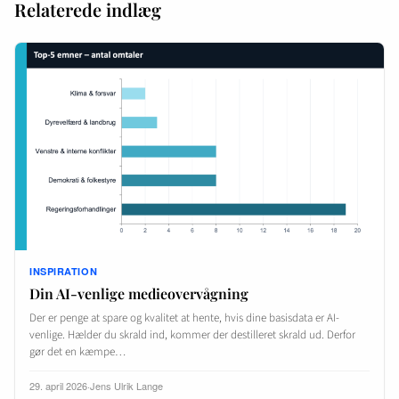
Relaterede indlæg
INSPIRATION
Din AI-venlige medieovervågning
Der er penge at spare og kvalitet at hente, hvis dine basisdata er AI-
venlige. Hælder du skrald ind, kommer der destilleret skrald ud. Derfor
gør det en kæmpe…
29. april 2026
·
Jens Ulrik Lange