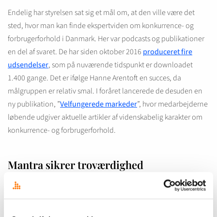
Endelig har styrelsen sat sig et mål om, at den ville være det
sted, hvor man kan finde ekspertviden om konkurrence- og
forbrugerforhold i Danmark. Her var podcasts og publikationer
en del af svaret. De har siden oktober 2016
produceret fire
udsendelser
, som på nuværende tidspunkt er downloadet
1.400 gange. Det er ifølge Hanne Arentoft en succes, da
målgruppen er relativ smal. I foråret lancerede de desuden en
ny publikation, ”
Velfungerede markeder
”, hvor medarbejderne
løbende udgiver aktuelle artikler af videnskabelig karakter om
konkurrence- og forbrugerforhold.
Mantra sikrer troværdighed
Det kan ifølge Hanne Arentoft være en udfordring som
myndighed at skulle arbejde med proaktiv presse, sociale