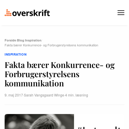
Forside
/
Blog
/
Inspiration
/
Fakta bærer Konkurrence- og Forbrugerstyrelsens kommunikation
INSPIRATION
Fakta bærer Konkurrence- og
Forbrugerstyrelsens
kommunikation
9. maj 2017
·
Sarah Vangsgaard Winge
·
4 min. læsning