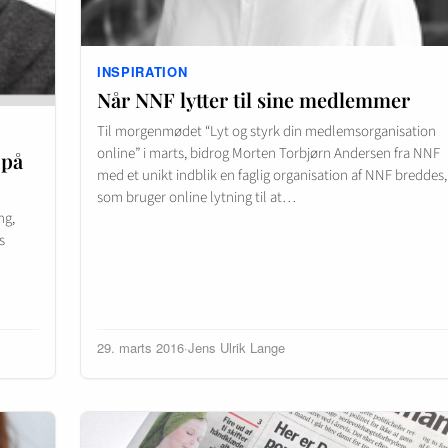
INSPIRATION
Når NNF lytter til sine medlemmer
Til morgenmødet “Lyt og styrk din medlemsorganisation
online” i marts, bidrog Morten Torbjørn Andersen fra NNF
 på
med et unikt indblik en faglig organisation af NNF breddes,
som bruger online lytning til at…
ng,
s
29. marts 2016
·
Jens Ulrik Lange