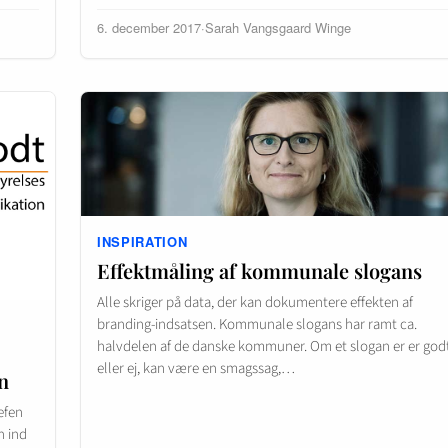
6. december 2017
·
Sarah Vangsgaard Winge
INSPIRATION
Effektmåling af kommunale slogans
Alle skriger på data, der kan dokumentere effekten af
branding-indsatsen. Kommunale slogans har ramt ca.
halvdelen af de danske kommuner. Om et slogan er er god
eller ej, kan være en smagssag,…
n
efen
n ind