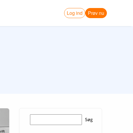
Log ind
Prøv nu
Søg
Søg