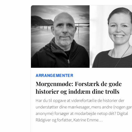
ARRANGEMENTER
Morgenmøde: Forstærk de gode
historier og inddæm dine trolls
Har du til opgave at viderefortælle de historier der
understøtter dine mærkesager, mens andre (nogen ga
anonyme) forsøger at modarbejde netop dét? Digital
Rådgiver og forfatter, Katrine Emme…