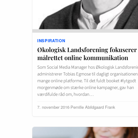
INSPIRATION
Økologisk Landsforening fokuserer
målrettet online kommunikation
Som Social Media Manager hos Økologisk Landsforeni
administrerer Tobias Egmose til dagligt organisationen
mange online platforme. Til det fuldt booket #lytgodt
morgenmøde om stærke online kampagner, gav han
værdifulde råd om, hvordan…
7. november 2016
·
Pernille Abildgaard Frank