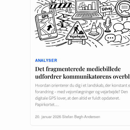
ANALYSER
Det fragmenterede mediebillede
udfordrer kommunikatørens overbl
Hvordan orienterer du dig i et landskab, der konstant e
forandring – med vejomlægninger og vejarbejde? Den
digitale GPS lover, at den altid er fuldt opdateret.
Papirkortet…
20. januar 2026
·
Stefan Bøgh-Andersen