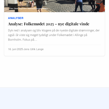
ANALYSER
Analyse: Folkemødet 2025 – nye digitale vinde
Dyk ned i analysen og bliv klogere på de nyeste digitale strømninger, der
også i år viste sig meget tydeligt under Folkemødet i Allinge på
Bornholm. Fokus på…
16. juni 2025
·
Jens Ulrik Lange