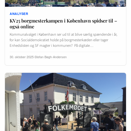
ANALYSER
KV25 borgmesterkampen i København spidser til –
også online
Kommunalvalget i København ser ud til at blive særlig spændende i år,
for kan Socialdemokratiet holde på borgmesterkæden eller tager
Enhedslisten og SF magter i kommunen? På digitale…
30. oktober 2025
·
Stefan Bøgh-Andersen