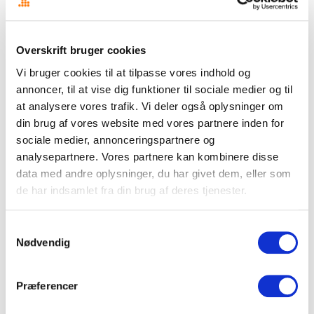
folkeskole og erhvervsuddannelser, socialt arbejde, boligkrise
og nye boformer, ældre og den såkaldte “sandwichgeneration”,
samt arbejdsmarked og fagbevægelse. Fagforeninger og fag­
Overskrift bruger cookies
organisationer (fx
Dansk El-Forbund
,
Dansk
Vi bruger cookies til at tilpasse vores indhold og
Socialrådgiverforening
og
Skolelederforeningen
) tager
annoncer, til at vise dig funktioner til sociale medier og til
konkrete mærkesager med til Allinge om lighed, fællesskab og
at analysere vores trafik. Vi deler også oplysninger om
fremtidens velfærd.
din brug af vores website med vores partnere inden for
sociale medier, annonceringspartnere og
.. og som alle de andre år
analysepartnere. Vores partnere kan kombinere disse
data med andre oplysninger, du har givet dem, eller som
handler mange af indlæggene af de mere praktiske sager, som
de har indsamlet fra din brug af deres tjenester.
AI’en jo så også fandt en del af: “329 omtaler er overvejende
praktiske/logistiske (vejr, færger, standpriser,
Samtykkevalg
Nødvendig
programoversigter) eller går på tværs af flere temaer og indgår
ikke i de fem hoved-emner.”
Præferencer
Ligesom sidste år, ser det altså ud til at Sundhed, Klima og AI