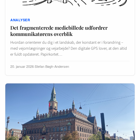
ANALYSER
Det fragmenterede mediebillede udfordrer
kommunikatørens overblik
Hvordan orienterer du dig i et landskab, der konstant er i forandring –
med vejomlægninger og vejarbejde? Den digitale GPS lover, at den altid
er fuldt opdateret. Papirkortet…
20. januar 2026
·
Stefan Bøgh-Andersen