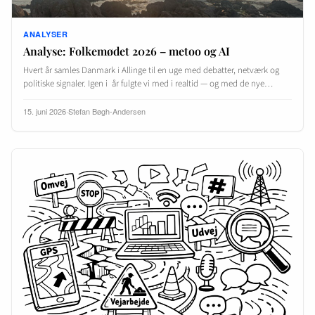
ANALYSER
Analyse: Folkemødet 2026 – metoo og AI
Hvert år samles Danmark i Allinge til en uge med debatter, netværk og
politiske signaler. Igen i år fulgte vi med i realtid — og med de nye…
15. juni 2026
·
Stefan Bøgh-Andersen