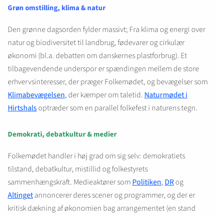
Grøn omstilling, klima & natur
Den grønne dagsorden fylder massivt; Fra klima og energi over
natur og biodiversitet til landbrug, fødevarer og cirkulær
økonomi (bl.a. debatten om danskernes plastforbrug). Et
tilbagevendende underspor er spændingen mellem de store
erhvervsinteresser, der præger Folkemødet, og bevægelser som
Klimabevægelsen
, der kæmper om taletid.
Naturmødet i
Hirtshals
optræder som en parallel folkefest i naturens tegn.
Demokrati, debatkultur & medier
Folkemødet handler i høj grad om sig selv: demokratiets
tilstand, debatkultur, mistillid og folkestyrets
sammenhængskraft. Medieaktører som
Politiken
,
DR
og
Altinget
annoncerer deres scener og programmer, og der er
kritisk dækning af økonomien bag arrangementet (en stand