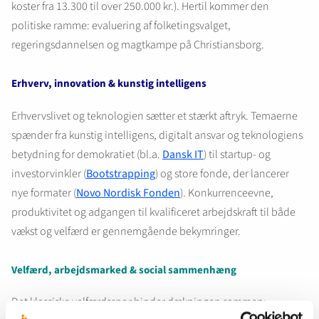
koster fra 13.300 til over 250.000 kr.). Hertil kommer den
politiske ramme: evaluering af folketingsvalget,
regeringsdannelsen og magtkampe på Christiansborg.
Erhverv, innovation & kunstig intelligens
Erhvervslivet og teknologien sætter et stærkt aftryk. Temaerne
spænder fra kunstig intelligens, digitalt ansvar og teknologiens
betydning for demokratiet (bl.a.
Dansk IT
) til startup- og
investorvinkler (
Bootstrapping
) og store fonde, der lancerer
nye formater (
Novo Nordisk Fonden
). Konkurrenceevne,
produktivitet og adgangen til kvalificeret arbejdskraft til både
vækst og velfærd er gennemgående bekymringer.
Velfærd, arbejdsmarked & social sammenhæng
Det klassiske velfærdsspor binder dækningen sammen: