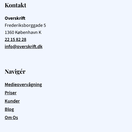
Kontakt
Overskrift
Frederiksborggade 5
1360
København K
22 15 82 28
info@overskrift.dk
Navigér
Medieovervågning
Priser
Kunder
Blog
Om Os