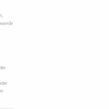
i,
“hvornår
der
æder
en