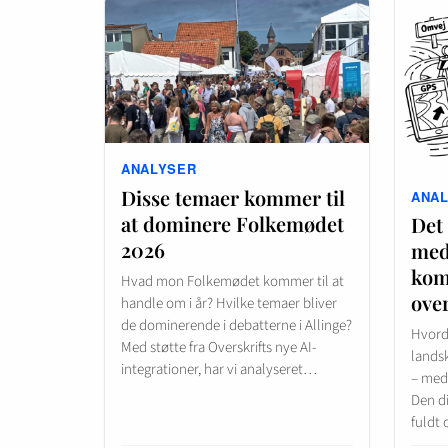
ANALYSER
Disse temaer kommer til
ANA
at dominere Folkemødet
Det
2026
med
kom
Hvad mon Folkemødet kommer til at
ove
handle om i år? Hvilke temaer bliver
de dominerende i debatterne i Allinge?
Hvorda
Med støtte fra Overskrifts nye AI-
landsk
integrationer, har vi analyseret…
– med
Den di
fuldt