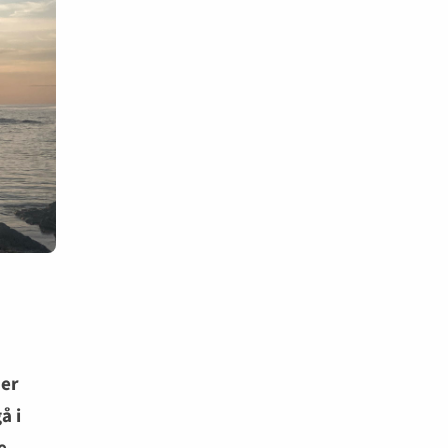
der
å i