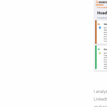
I analy
LinkedI
analys