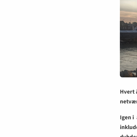
Hvert 
netvær
Igen i
inklud