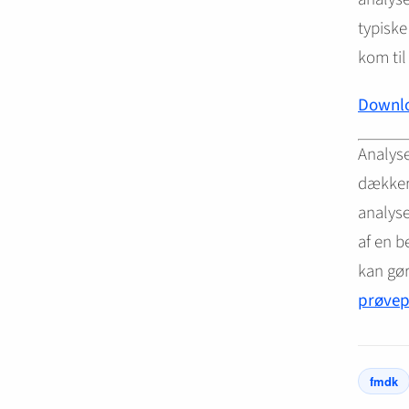
typiske
kom til
Downlo
Analyse
dækker 
analyse
af en b
kan gør
prøvep
fmdk