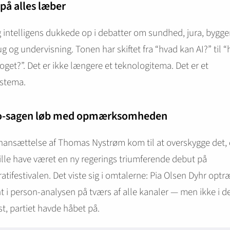
 på alles læber
 intelligens dukkede op i debatter om sundhed, jura, bygger
g og undervisning. Tonen har skiftet fra “hvad kan AI?” til 
noget?”. Det er ikke længere et teknologitema. Det er et
estema.
o-sagen løb med opmærksomheden
nansættelse af Thomas Nystrøm kom til at overskygge det, 
ville have været en ny regerings triumferende debut på
tifestivalen. Det viste sig i omtalerne: Pia Olsen Dyhr optr
 i person-analysen på tværs af alle kanaler — men ikke i d
t, partiet havde håbet på.