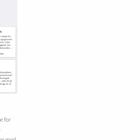
e for
-
aer med