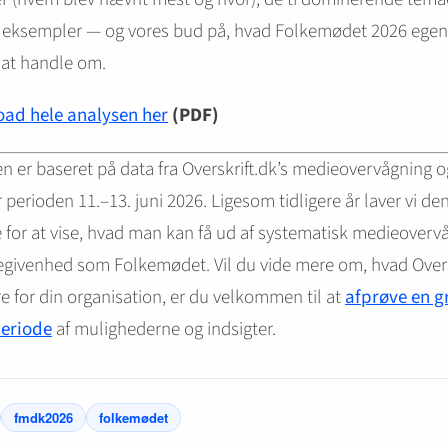
 eksempler — og vores bud på, hvad Folkemødet 2026 egent
 at handle om.
ad hele analysen her
(PDF)
n er baseret på data fra Overskrift.dk’s medieovervågning o
perioden 11.–13. juni 2026. Ligesom tidligere år laver vi de
 for at vise, hvad man kan få ud af systematisk medieoverv
egivenhed som Folkemødet. Vil du vide mere om, hvad Overs
e for din organisation, er du velkommen til at
afprøve en g
eriode
af mulighederne og indsigter.
fmdk2026
folkemødet