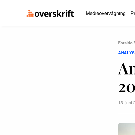
Medieovervågning
Pr
Forside
/
ANALY
An
20
15. juni