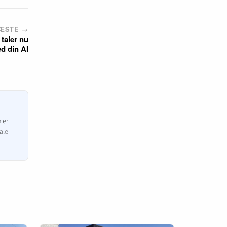
ÆSTE →
taler nu
d din AI
n er
ale