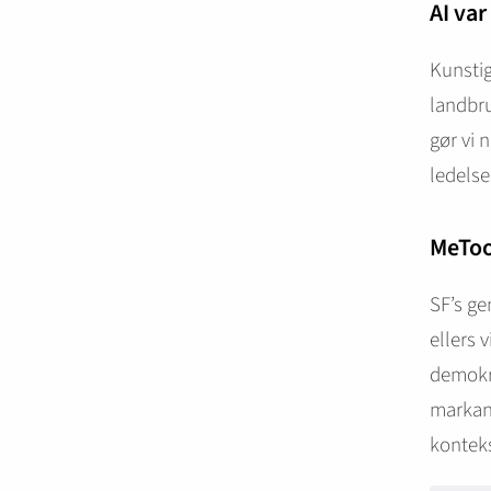
AI var
Kunstig
landbru
gør vi 
ledels
MeTo
SF’s ge
ellers 
demokra
markant
konteks