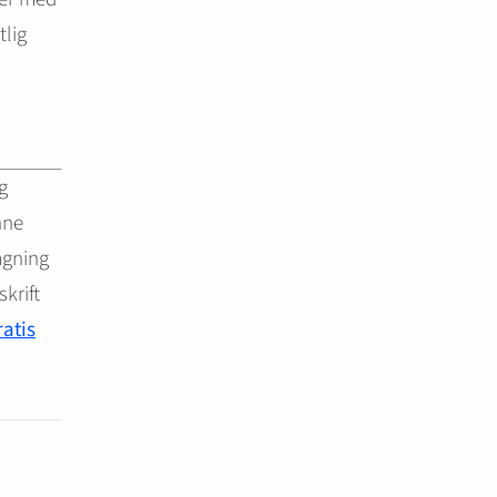
lig
g
nne
ågning
krift
ratis