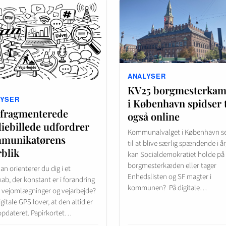
ANALYSER
KV25 borgmesterka
LYSER
i København spidser t
 fragmenterede
også online
iebillede udfordrer
Kommunalvalget i København s
munikatørens
til at blive særlig spændende i år,
rblik
kan Socialdemokratiet holde på
borgmesterkæden eller tager
n orienterer du dig i et
Enhedslisten og SF magter i
ab, der konstant er i forandring
kommunen? På digitale…
 vejomlægninger og vejarbejde?
gitale GPS lover, at den altid er
 opdateret. Papirkortet…