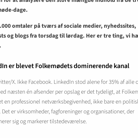
 for at analysere den store mængde indhold fra de tr
møde-dage.
.000 omtaler på tværs af sociale medier, nyhedssites,
ts og blogs fra torsdag til lørdag. Her er tre ting, vi 
.
dIn er blevet Folkemødets dominerende kanal
itter/X. Ikke Facebook. LinkedIn stod alene for 35% af alle 
d næsten én afsender per opslag er det tydeligt, at Folke
et en professionel netværksbegivenhed, ikke bare en politis
l. Det er virksomheder, fagforeninger og organisationer, der
nerer sig og markerer tilstedeværelse.