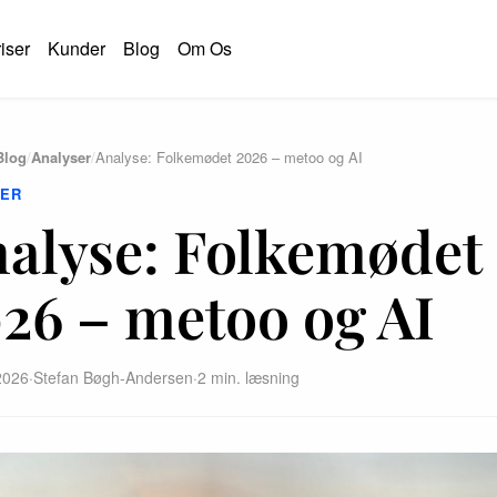
iser
Kunder
Blog
Om Os
Blog
/
Analyser
/
Analyse: Folkemødet 2026 – metoo og AI
SER
alyse: Folkemødet
26 – metoo og AI
 2026
·
Stefan Bøgh-Andersen
·
2 min. læsning