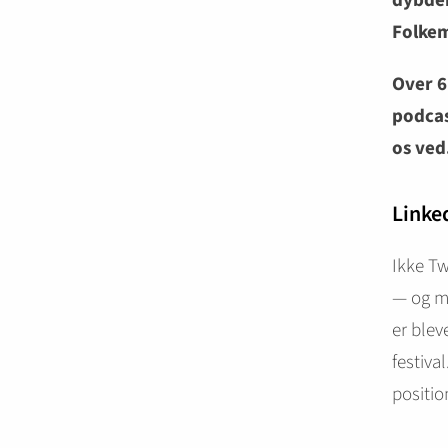
dybden
Folke
Over 6
podcas
os ved
Linke
Ikke Tw
— og me
er blev
festiva
positio