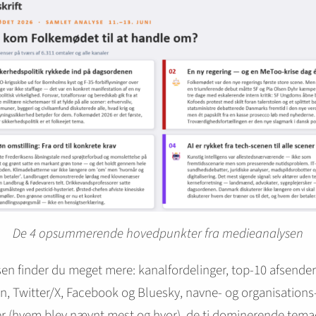
De 4 opsummerende hovedpunkter fra medieanalysen
sen finder du meget mere: kanalfordelinger, top-10 afsender
n, Twitter/X, Facebook og Bluesky, navne- og organisations
er (hvem blev nævnt mest og hvor), de ti dominerende tem