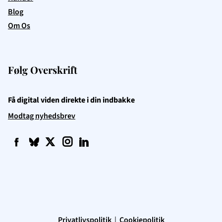
Blog
Om Os
Følg Overskrift
Få digital viden direkte i din indbakke
Modtag nyhedsbrev
f
q
t
i
l
Privatlivspolitik
|
Cookiepolitik