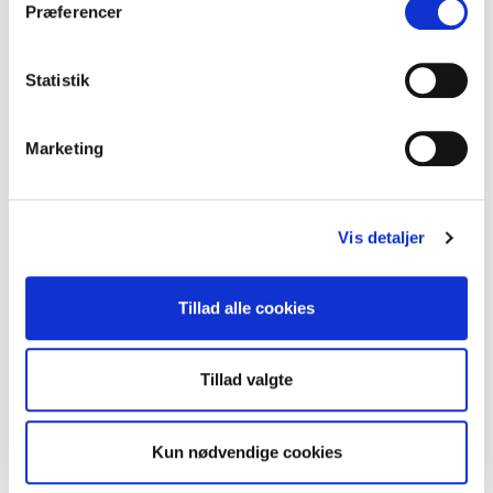
Præferencer
Statistik
Marketing
ANALYSER
Disse temaer kommer til at dominere Folkemødet
2026
Vis detaljer
Hvad mon Folkemødet kommer til at handle om i år? Hvilke temaer
bliver de dominerende i debatterne i Allinge? Med støtte fra Overskrifts
nye AI-integrationer, har vi analyseret…
Tillad alle cookies
8. juni 2026
·
Stefan Bøgh-Andersen
Tillad valgte
Kun nødvendige cookies