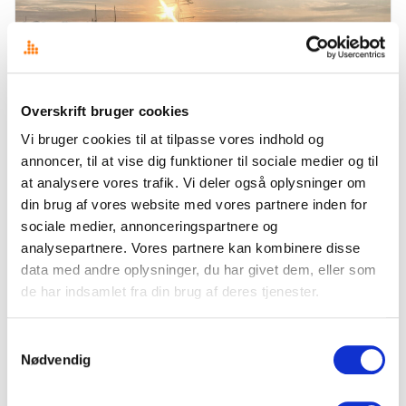
Overskrift bruger cookies
Vi bruger cookies til at tilpasse vores indhold og
annoncer, til at vise dig funktioner til sociale medier og til
ANALYSER
at analysere vores trafik. Vi deler også oplysninger om
Analyse: Folkemødet 2026 – metoo og AI
din brug af vores website med vores partnere inden for
Hvert år samles Danmark i Allinge til en uge med debatter, netværk og
sociale medier, annonceringspartnere og
politiske signaler. Igen i år fulgte vi med i realtid — og med de nye…
analysepartnere. Vores partnere kan kombinere disse
data med andre oplysninger, du har givet dem, eller som
15. juni 2026
·
Stefan Bøgh-Andersen
de har indsamlet fra din brug af deres tjenester.
Samtykkevalg
Nødvendig