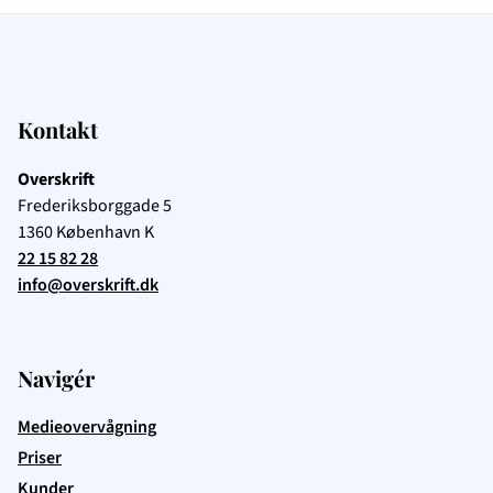
Kontakt
Overskrift
Frederiksborggade 5
1360
København K
22 15 82 28
info@overskrift.dk
Navigér
Medieovervågning
Priser
Kunder