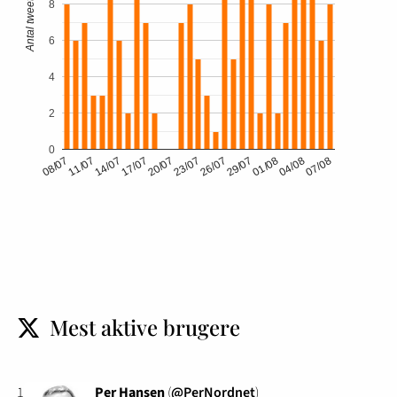
Antal tweets
8
6
4
2
0
04/08
14/07
29/07
08/07
23/07
07/08
17/07
01/08
11/07
26/07
20/07
Mest aktive brugere
t
1
Per Hansen
(
@PerNordnet
)