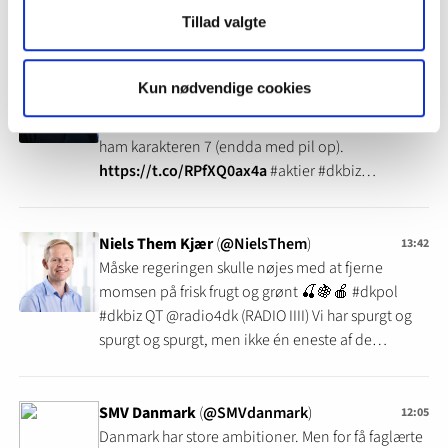
#breaking #dkbiz
Tillad valgte
Helge Larsen
(
@HelgeLarsen2
)
14:23
Kun nødvendige cookies
RT @PerNordnet (Per Hansen): Mike Doustdar 1 års
fødselsdag som Novo Nordisk topchef. Jeg giver
ham karakteren 7 (endda med pil op).
https://t.co/RPfXQ0ax4a
#aktier #dkbiz
@NordnetDK Mandag uddyber jeg det i
https://t.co/cFeSSR4ClT
Niels Them Kjær
(
@NielsThem
)
13:42
Måske regeringen skulle nøjes med at fjerne
momsen på frisk frugt og grønt 🍒🍇🍎 #dkpol
#dkbiz QT @radio4dk (RADIO IIII) Vi har spurgt og
spurgt og spurgt, men ikke én eneste af de
folketingspolitikere, vi har spurgt, vil forsvare at
bruge 17,4 milliarder kroner på nedsættelsen af
fødevaremomsen. Muligheden er stadig åben i
SMV Danmark
(
@SMVdanmark
)
12:05
Morgen alle hverdage kl. 6-10.
Danmark har store ambitioner. Men for få faglærte