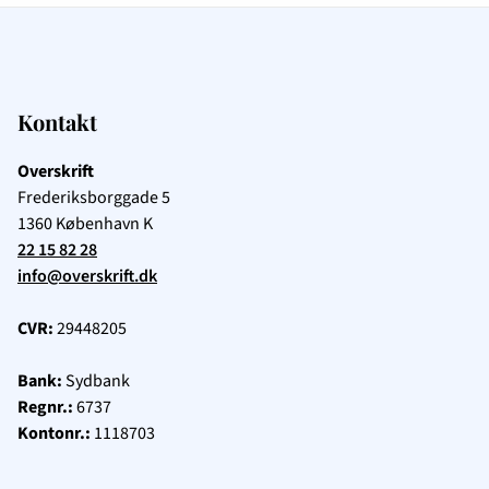
Munk Rasmussen. Vi kan og skal ikke tvinge unge
til at vælge en erhvervsuddannelse. Men vi kan
gøre erhvervsuddannelserne mere synlige, give
unge bedre incitamenter til at vælge dem og gøre
Kontakt
det nemmere at skifte til det faglærte spor senere i
livet. SMVdanmark foreslår blandt andet: 👷🏻‍♀️
Overskrift
Mere praktik i folkeskolen, så flere unge møder
Frederiksborggade 5
erhvervsuddannelserne tidligt 👷🏻‍♀️ Et
1360
København K
skattefradrag til unge, der starter i lære på en
22 15 82 28
erhvervsuddannelse 👷🏻‍♀️ Bedre muligheder for at
info@overskrift.dk
skifte spor fra akademiker til faglært 👷🏻‍♀️Flere
erhvervsuddannelser på engelsk, så Danmark kan
CVR:
29448205
tiltrække unge fra andre lande Uden flere faglærte
bliver det svært at indfri de store ambitioner, vi
Bank:
Sydbank
som samfund har sat os. Læs mere her:
Regnr.:
6737
https://t.co/7hGQciVJZ2
#uddpol #dkbiz #faglært
Kontonr.:
1118703
#skolechat #dkpol #dkgreen