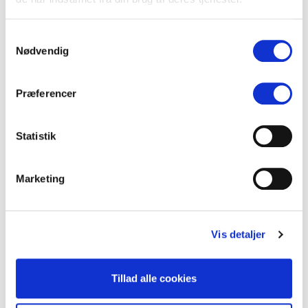
Samtykkevalg
Nødvendig
5
Helge Larsen
(
@HelgeLarsen2
)
1
tweets
Præferencer
Statistik
Marketing
Seneste tweets
t
Vis detaljer
Finans
(
@Finansdk
)
14:36
BREAKING: Skuffer fælt: Vigtigt amerikansk
Tillad alle cookies
nøgletal styrtdykker
https://t.co/To0U6GnBDV