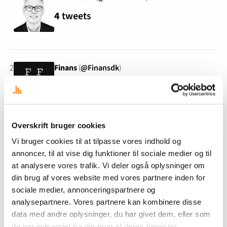
4
tweets
2
Finans
(
@Finansdk
)
2
tweets
Overskrift bruger cookies
3
SMV Danmark
(
@SMVdanmark
)
Vi bruger cookies til at tilpasse vores indhold og
annoncer, til at vise dig funktioner til sociale medier og til
1
tweets
at analysere vores trafik. Vi deler også oplysninger om
din brug af vores website med vores partnere inden for
sociale medier, annonceringspartnere og
analysepartnere. Vores partnere kan kombinere disse
4
Niels Them Kjær
(
@NielsThem
)
data med andre oplysninger, du har givet dem, eller som
1
tweets
de har indsamlet fra din brug af deres tjenester.