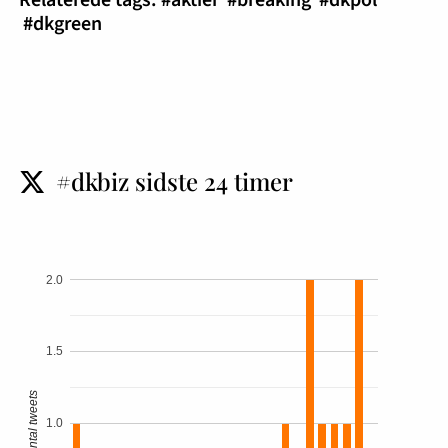
#dkgreen
#dkbiz sidste 24 timer
t
2.0
1.5
Antal tweets
1.0