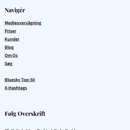
Navigér
Medieovervågning
Priser
Kunder
Blog
Om Os
Søg
Bluesky Top-50
X-Hashtags
Følg Overskrift