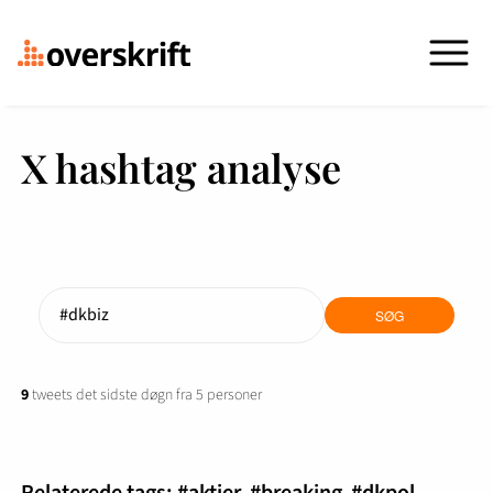
X hashtag analyse
9
tweets det sidste døgn fra 5 personer
Relaterede tags:
#aktier
#breaking
#dkpol