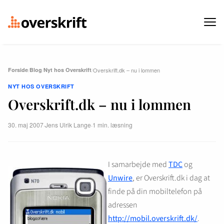
Forside
/
Blog
/
Nyt hos Overskrift
/
Overskrift.dk – nu i lommen
NYT HOS OVERSKRIFT
Overskrift.dk – nu i lommen
30. maj 2007
·
Jens Ulrik Lange
·
1 min. læsning
I samarbejde med
TDC
og
Unwire
, er Overskrift.dk i dag at
finde på din mobiltelefon på
adressen
http://mobil.overskrift.dk/
.