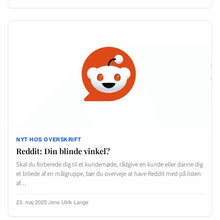
NYT HOS OVERSKRIFT
Reddit: Din blinde vinkel?
Skal du forberede dig til et kundemøde, rådgive en kunde eller danne dig
et billede af en målgruppe, bør du overveje at have Reddit med på listen
af…
23. maj 2025
·
Jens Ulrik Lange