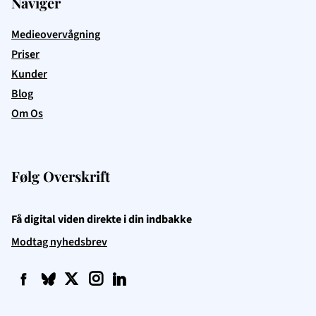
Navigér
Medieovervågning
Priser
Kunder
Blog
Om Os
Følg Overskrift
Få digital viden direkte i din indbakke
Modtag nyhedsbrev
f
q
t
i
l