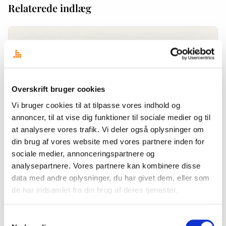
Relaterede indlæg
Overskrift bruger cookies
Vi bruger cookies til at tilpasse vores indhold og
annoncer, til at vise dig funktioner til sociale medier og til
at analysere vores trafik. Vi deler også oplysninger om
din brug af vores website med vores partnere inden for
sociale medier, annonceringspartnere og
NYT HOS OVERSKRIFT
analysepartnere. Vores partnere kan kombinere disse
Din mediemonitorering taler nu direkte med din AI
data med andre oplysninger, du har givet dem, eller som
Forestil dig, at al den viden, der gemmer sig i jeres mediemonitorering,
de har indsamlet fra din brug af deres tjenester.
altid kun er ét spørgsmål væk, uanset om du forbereder en kampagne,
vurderer en krise eller…
Samtykkevalg
22. juni 2026
·
Jens Ulrik Lange