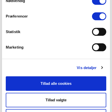
Nødvendig
Præferencer
Statistik
Marketing
Vis detaljer
INSPIRATION
Din AI-venlige medieovervågning
Tillad alle cookies
Der er penge at spare og kvalitet at hente, hvis dine basisdata er AI-
venlige. Hælder du skrald ind, kommer der destilleret skrald ud. Derfor
gør det en kæmpe…
Tillad valgte
29. april 2026
·
Jens Ulrik Lange