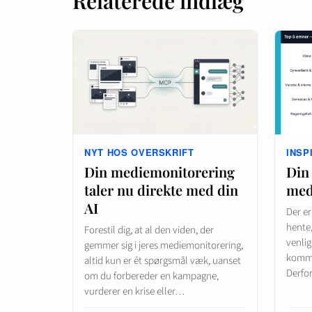
Relaterede indlæg
NYT HOS OVERSKRIFT
INSP
Din mediemonitorering
Din
taler nu direkte med din
med
AI
Der er
hente,
Forestil dig, at al den viden, der
venlig
gemmer sig i jeres mediemonitorering,
kommer
altid kun er ét spørgsmål væk, uanset
Derfo
om du forbereder en kampagne,
vurderer en krise eller…