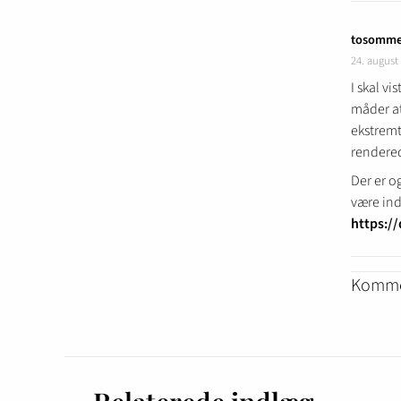
tosomme
24. august
I skal v
måder at
ekstremt
rendered
Der er o
være ind
https://
Kommen