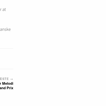
r at
 danske
ÆSTE →
r Melodi
and Prix