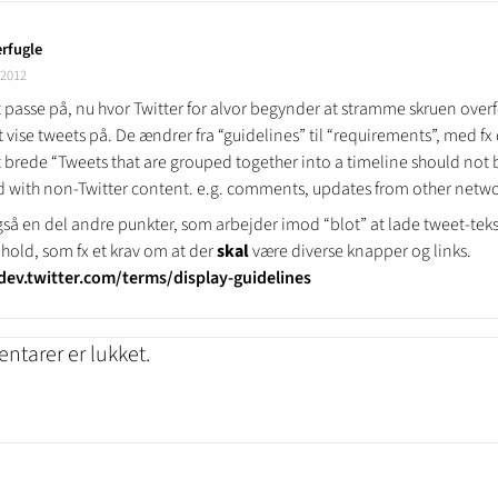
rfugle
 2012
ist passe på, nu hvor Twitter for alvor begynder at stramme skruen over
 vise tweets på. De ændrer fra “guidelines” til “requirements”, med fx
 brede “Tweets that are grouped together into a timeline should not 
 with non-Twitter content. e.g. comments, updates from other netwo
gså en del andre punkter, som arbejder imod “blot” at lade tweet-tek
hold, som fx et krav om at der
skal
være diverse knapper og links.
dev.twitter.com/terms/display-guidelines
tarer er lukket.