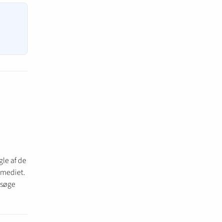
gle af de
r mediet.
n søge