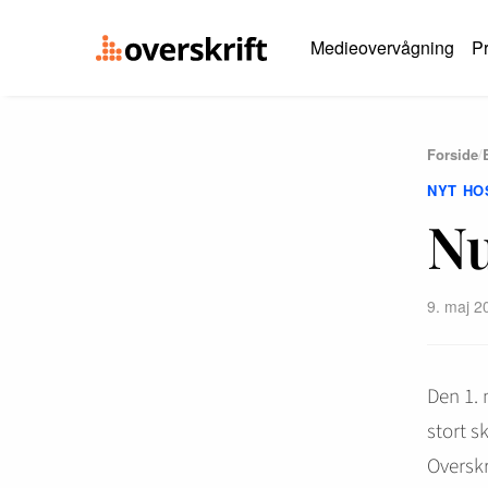
Medieovervågning
Pr
Forside
/
NYT HO
Nu
9. maj 2
Den 1. 
stort sk
Overskr