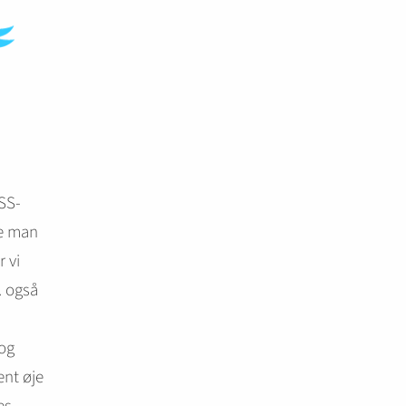
RSS-
ne man
 vi
. også
 og
ent øje