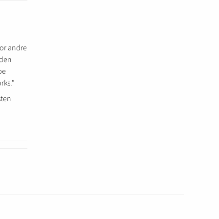
for andre
 den
be
rks.”
sten