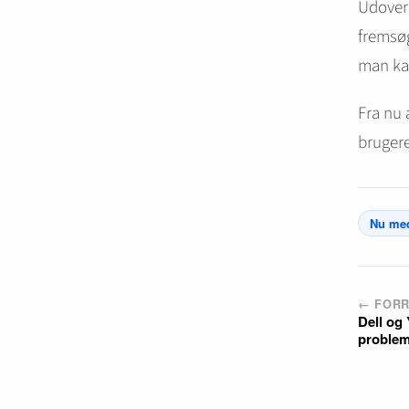
Udover 
fremsøg
man kan
Fra nu 
bruger
Nu med
← FORR
Dell og
problem