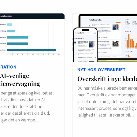
IRATION
NYT HOS OVERSKRIFT
 AI-venlige
Overskrift i nye klæd
ieovervågning
Du har måske allerede bemærket
 penge at spare og kvalitet at
men Overskrift.dk har modtaget
 hvis dine basisdata er AI-
visuel opfriskning. Det har været
e. Hælder du skrald ind,
interessant proces, som også giv
 der destilleret skrald ud.
lejlighed til at stille skarpt på…
r gør det en kæmpe…