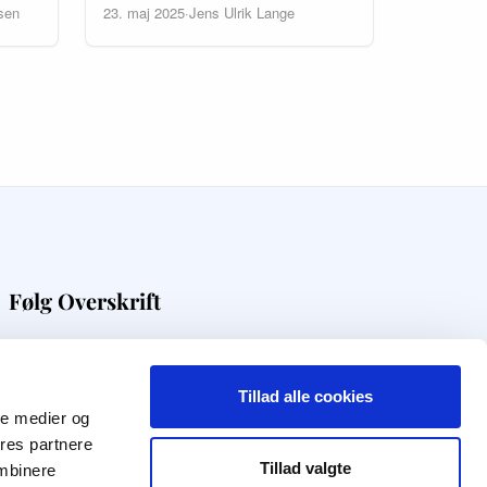
sen
23. maj 2025
·
Jens Ulrik Lange
Følg Overskrift
Få digital viden direkte i din indbakke
Tillad alle cookies
Modtag nyhedsbrev
ale medier og
ores partnere
Tillad valgte
ombinere
f
q
t
i
l