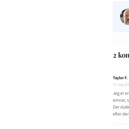
2 ko
Taylor F.
17. maj 20
Jeg er en
emner, s
Der dukke
efter de