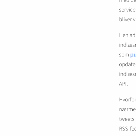
med den
service
bliver 
Hen ad 
indlæsn
som
p
opdater
indlæsn
API.
Hvorfor
nærmer 
tweets 
RSS-fee