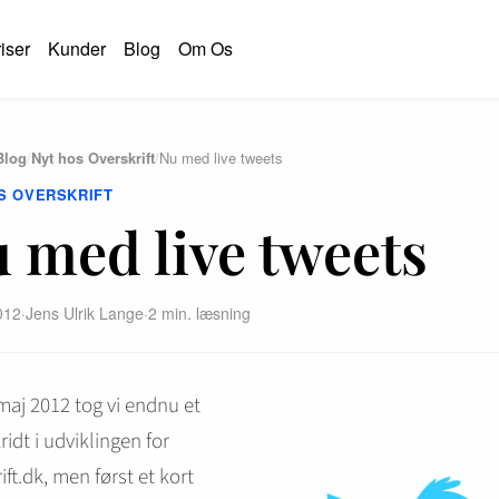
iser
Kunder
Blog
Om Os
Blog
/
Nyt hos Overskrift
/
Nu med live tweets
S OVERSKRIFT
 med live tweets
012
·
Jens Ulrik Lange
·
2 min. læsning
maj 2012 tog vi endnu et
ridt i udviklingen for
ift.dk, men først et kort