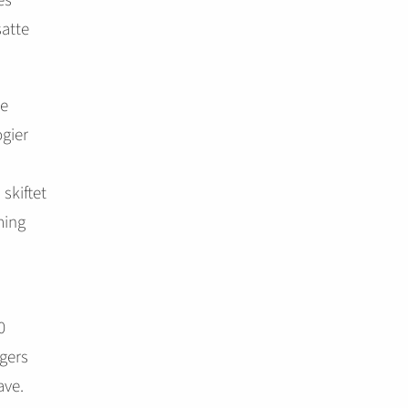
es
satte
le
gier
skiftet
ming
0
ugers
ave.