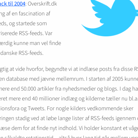
ck til 2004
: Overskrift.dk
g af en fascination af
ds, og startede som
iserede RSS-feeds. Var
ærdig kunne man vel finde
 danske RSS-feeds.
gtig at vide hvorfor, begyndte vi at indlæse posts fra disse 
i en database med jævne mellemrum. I starten af 2005 kun
mere end 50.000 artikler fra nyhedsmedier og blogs. I dag har
ret mere end 40 millioner indlæg og kilderne tæller nu bl.a
sionsfora og Tweets. For nogle kilders vedkommende sker
ingen stadig ved at løbe lange lister af RSS-feeds igennem
æse dem for at finde nyt indhold. Vi holder konstant et våg