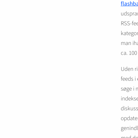
flashba
udspran
RSS-fee
kategor
man ih
ca. 100
Uden ri
feeds 
søge i 
indekse
diskus
opdater
genindl