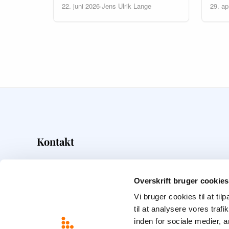
22. juni 2026
·
Jens Ulrik Lange
29. ap
Kontakt
Overskrift
Frederiksborggade 5
Overskrift bruger cookies
1360
København K
Vi bruger cookies til at til
22 15 82 28
til at analysere vores tra
info@overskrift.dk
inden for sociale medier,