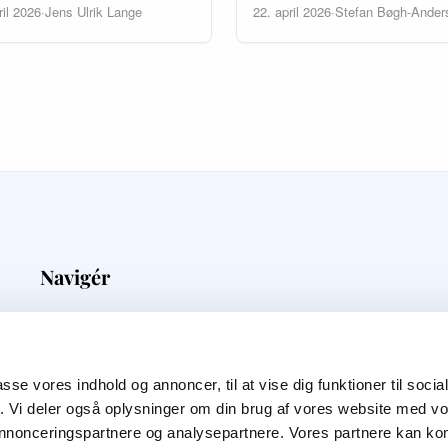
ril 2026
·
Jens Ulrik Lange
22. april 2026
·
Stefan Bøgh-Ander
Navigér
Medieovervågning
Priser
Kunder
passe vores indhold og annoncer, til at vise dig funktioner til soci
Blog
fik. Vi deler også oplysninger om din brug af vores website med v
Om Os
 annonceringspartnere og analysepartnere. Vores partnere kan k