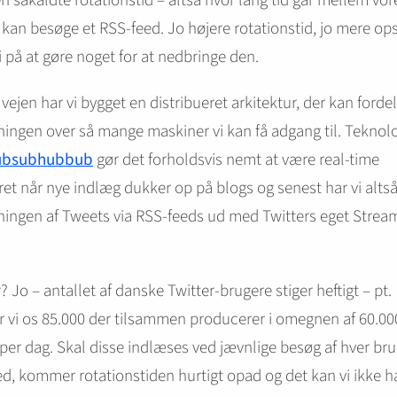
 såkaldte rotationstid – altså hvor lang tid går mellem vor
 kan besøge et RSS-feed. Jo højere rotationstid, jo mere op
vi på at gøre noget for at nedbringe den.
vejen har vi bygget en distribueret arkitektur, der kan forde
ingen over så mange maskiner vi kan få adgang til. Teknolo
ubsubhubbub
gør det forholdsvis nemt at være real-time
et når nye indlæg dukker op på blogs og senest har vi altså 
ingen af Tweets via RSS-feeds ud med Twitters eget Strea
? Jo – antallet af danske Twitter-brugere stiger heftigt – pt.
vi os 85.000 der tilsammen producerer i omegnen af 60.00
per dag. Skal disse indlæses ved jævnlige besøg af hver br
d, kommer rotationstiden hurtigt opad og det kan vi ikke h