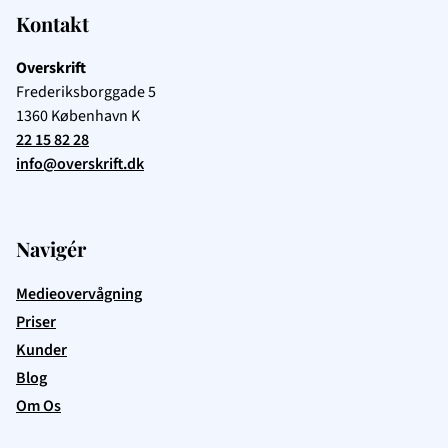
Kontakt
Overskrift
Frederiksborggade 5
1360
København K
22 15 82 28
info@overskrift.dk
Navigér
Medieovervågning
Priser
Kunder
Blog
Om Os