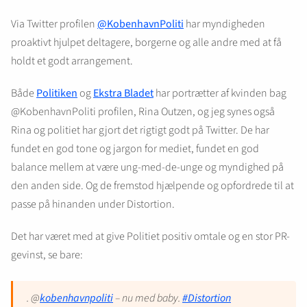
Via Twitter profilen
@KobenhavnPoliti
har myndigheden
proaktivt hjulpet deltagere, borgerne og alle andre med at få
holdt et godt arrangement.
Både
Politiken
og
Ekstra Bladet
har portrætter af kvinden bag
@KobenhavnPoliti profilen, Rina Outzen, og jeg synes også
Rina og politiet har gjort det rigtigt godt på Twitter. De har
fundet en god tone og jargon for mediet, fundet en god
balance mellem at være ung-med-de-unge og myndighed på
den anden side. Og de fremstod hjælpende og opfordrede til at
passe på hinanden under Distortion.
Det har været med at give Politiet positiv omtale og en stor PR-
gevinst, se bare:
. @
kobenhavnpoliti
– nu med baby.
#Distortion