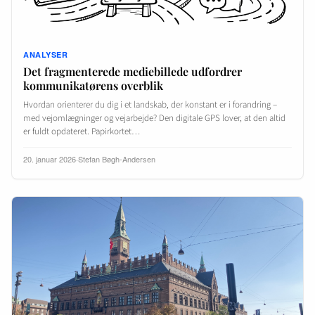
ANALYSER
Det fragmenterede mediebillede udfordrer
kommunikatørens overblik
Hvordan orienterer du dig i et landskab, der konstant er i forandring –
med vejomlægninger og vejarbejde? Den digitale GPS lover, at den altid
er fuldt opdateret. Papirkortet…
20. januar 2026
·
Stefan Bøgh-Andersen