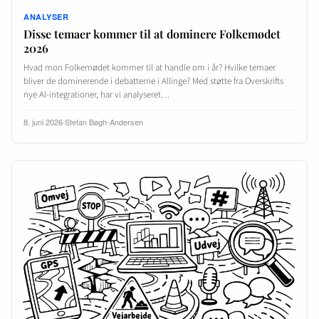
ANALYSER
Disse temaer kommer til at dominere Folkemødet
2026
Hvad mon Folkemødet kommer til at handle om i år? Hvilke temaer
bliver de dominerende i debatterne i Allinge? Med støtte fra Overskrifts
nye AI-integrationer, har vi analyseret…
8. juni 2026
·
Stefan Bøgh-Andersen