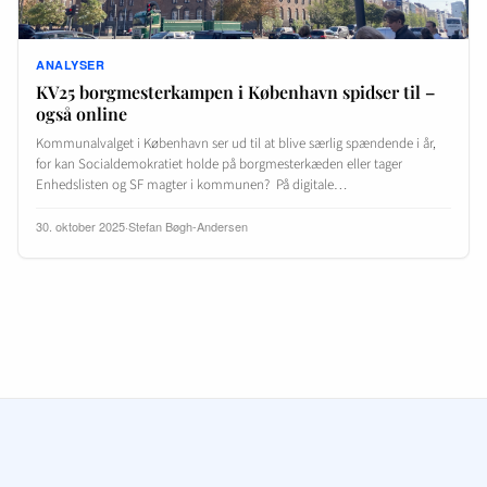
ANALYSER
KV25 borgmesterkampen i København spidser til –
også online
Kommunalvalget i København ser ud til at blive særlig spændende i år,
for kan Socialdemokratiet holde på borgmesterkæden eller tager
Enhedslisten og SF magter i kommunen? På digitale…
30. oktober 2025
·
Stefan Bøgh-Andersen