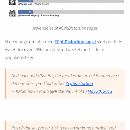
Anvendelse af #CphDistortion tag’et
Af de mange omtaler med
#CphDistortion tag’et
stod politiets
tweets for over 90% som blev re-tweetet mest – de tre
populæreste er:
Godsbanegade/Sdr Blv, der meldes om en del lommetyve i
det område, spred budskabet
#cphdistortion
— Københavns Politi (@KobenhavnPoliti)
May 30, 2013
Pas på danse tyve og trick tyve i og omkring området ved