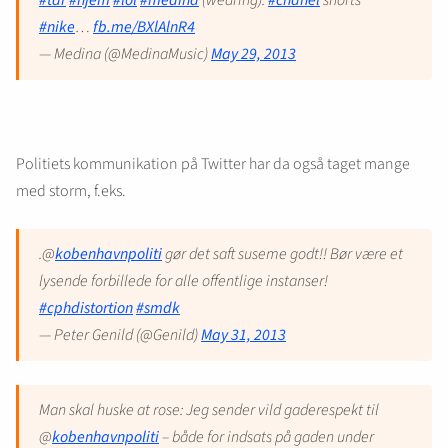
#tar
#hjem
#lol
#medina
(wearing):
#chanel
shorts
#nike
…
fb.me/BXlAlnR4
— Medina (@MedinaMusic)
May 29, 2013
Politiets kommunikation på Twitter har da også taget mange
med storm, f.eks.
.@
kobenhavnpoliti
gør det saft suseme godt!! Bør være et
lysende forbillede for alle offentlige instanser!
#cphdistortion
#smdk
— Peter Genild (@Genild)
May 31, 2013
Man skal huske at rose: Jeg sender vild gaderespekt til
@
kobenhavnpoliti
– både for indsats på gaden under