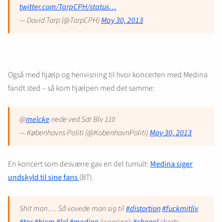
twitter.com/TarpCPH/status…
— David Tarp (@TarpCPH)
May 30, 2013
Også med hjælp og henvisning til hvor koncerten med Medina
fandt sted – så kom hjælpen med det samme:
@
melcke
nede ved Sdr Blv 110
— Københavns Politi (@KobenhavnPoliti)
May 30, 2013
En koncert som desværre gav en del tumult:
Medina siger
undskyld til sine fans
(BT).
Shit man…. Så vovede man sig til
#distortion
#fuckmitliv