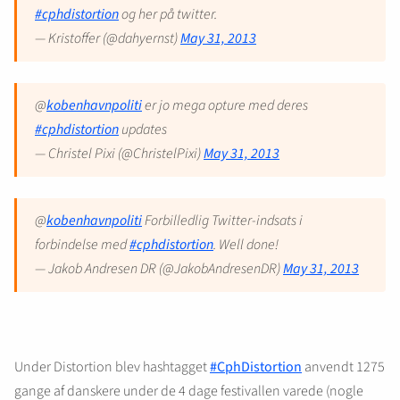
#cphdistortion
og her på twitter.
— Kristoffer (@dahyernst)
May 31, 2013
@
kobenhavnpoliti
er jo mega opture med deres
#cphdistortion
updates
— Christel Pixi (@ChristelPixi)
May 31, 2013
@
kobenhavnpoliti
Forbilledlig Twitter-indsats i
forbindelse med
#cphdistortion
. Well done!
— Jakob Andresen DR (@JakobAndresenDR)
May 31, 2013
Under Distortion blev hashtagget
#CphDistortion
anvendt 1275
gange af danskere under de 4 dage festivallen varede (nogle