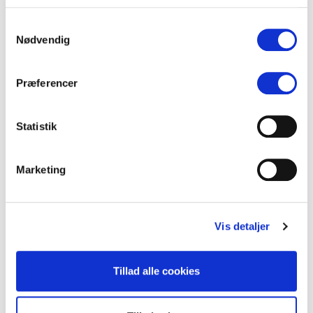
@
kobenhavnpoliti
@
tv2newsdk
)
twitter.com/LineHolm1/stat…
Samtykkevalg
Nødvendig
— Line Holm Nielsen (@LineHolm1)
May 29, 2013
Præferencer
Nogle mente at politiet gjorde det langt bedre en Distortions
Statistik
egen, lidt kedelige, twitter profil:
Marketing
Tankevækkende at @
kobenhavnpoliti
’s brug af Twitter
langt overgår @
cphdistortion
’s robotagtige formidling.
#cphdistortion
#dkmedier
Vis detaljer
— Thomas (@BaCoNoDo)
May 31, 2013
Tillad alle cookies