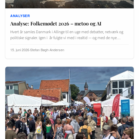
ANALYSER
Analyse: Folkemødet 2026 – metoo og AI
Hvert år samles Danmark i Allinge til en uge med debatter, netværk og
politiske signaler. Igen i år fulgte vi med i realtid — og med de nye…
15. juni 2026
·
Stefan Bøgh-Andersen