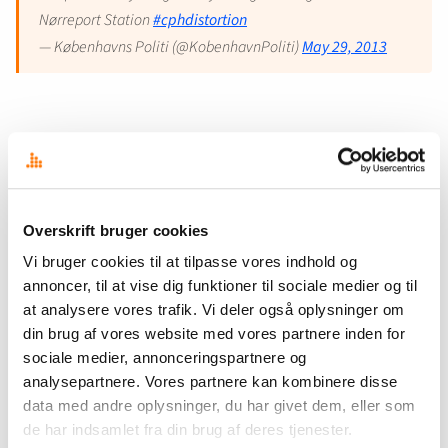
Nørreport Station
#cphdistortion
— Københavns Politi (@KobenhavnPoliti)
May 29, 2013
Derfor har vi COPter på til distortion 2013 –
#cphdistortion
twitter.com/KobenhavnPolit…
— Københavns Politi (@KobenhavnPoliti)
May 30, 2013
Overskrift bruger cookies
Vi bruger cookies til at tilpasse vores indhold og
annoncer, til at vise dig funktioner til sociale medier og til
at analysere vores trafik. Vi deler også oplysninger om
din brug af vores website med vores partnere inden for
Af andres populære omtaler af politiets indsats kan nævnes Line
sociale medier, annonceringspartnere og
Holm Nielsens:
analysepartnere. Vores partnere kan kombinere disse
data med andre oplysninger, du har givet dem, eller som
De er så søde, de voksne på Twitter:
#cphdistortion
(cc
de har indsamlet fra din brug af deres tjenester.