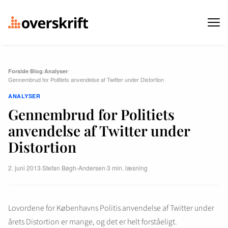
Forside
/
Blog
/
Analyser
/
Gennembrud for Politiets anvendelse af Twitter under Distortion
ANALYSER
Gennembrud for Politiets
anvendelse af Twitter under
Distortion
2. juni 2013
·
Stefan Bøgh-Andersen
·
3 min. læsning
Lovordene for Københavns Politis anvendelse af Twitter under
årets Distortion er mange, og det er helt forståeligt.