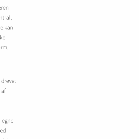
eren
tral,
re kan
kke
orm.
r drevet
 af
d
d egne
med