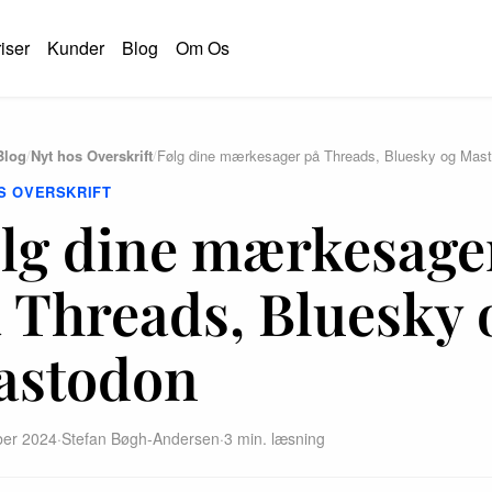
iser
Kunder
Blog
Om Os
Blog
/
Nyt hos Overskrift
/
Følg dine mærkesager på Threads, Bluesky og Mas
S OVERSKRIFT
lg dine mærkesage
 Threads, Bluesky 
astodon
ber 2024
·
Stefan Bøgh-Andersen
·
3 min. læsning