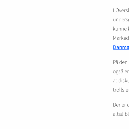
I Overs
undersø
kunne 
Markeds
Danma
På den 
også er
at disk
trolls e
Der er 
altså b