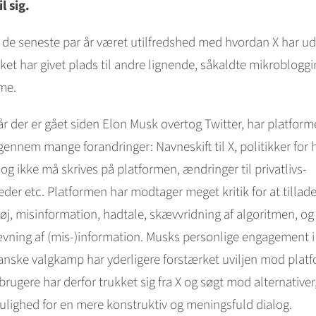
l sig.
 de seneste par år været utilfredshed med hvordan X har ud
ilket har givet plads til andre lignende, såkaldte mikroblogg
me.
 år der er gået siden Elon Musk overtog Twitter, har platfor
gennem mange forandringer: Navneskift til X, politikker for 
og ikke må skrives på platformen, ændringer til privatlivs-
der etc. Platformen har modtager meget kritik for at tillade 
tøj, misinformation, hadtale, skævvridning af algoritmen, og
ning af (mis-)information. Musks personlige engagement i
nske valgkamp har yderligere forstærket uviljen mod plat
rugere har derfor trukket sig fra X og søgt mod alternativer
ulighed for en mere konstruktiv og meningsfuld dialog.