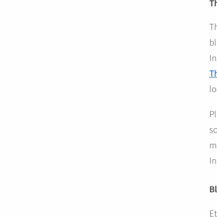
T
Th
bl
In
T
lo
Pl
so
m
I
B
Et