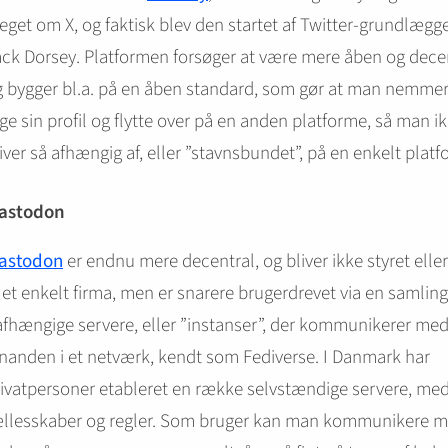
get om X, og faktisk blev den startet af Twitter-grundlægg
ck Dorsey. Platformen forsøger at være mere åben og decen
g bygger bl.a. på en åben standard, som gør at man nemme
ge sin profil og flytte over på en anden platforme, så man i
iver så afhængig af, eller ”stavnsbundet”, på en enkelt platf
astodon
astodon
er endnu mere decentral, og bliver ikke styret elle
 et enkelt firma, men er snarere brugerdrevet via en samling
fhængige servere, eller ”instanser”, der kommunikerer me
nanden i et netværk, kendt som Fediverse. I Danmark har
ivatpersoner etableret en række selvstændige servere, me
ællesskaber og regler. Som bruger kan man kommunikere 