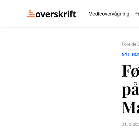
Medieovervågning
Pr
Forside
/
NYT HO
Fø
på
M
31. okto