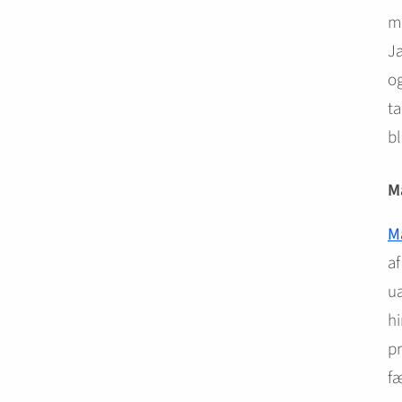
me
Ja
o
ta
bl
M
M
af
ua
hi
pr
f