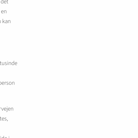
 det
 en
u kan
 tusinde
 person
rvejen
tes,