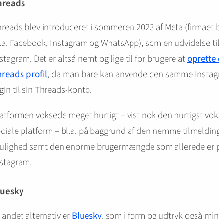
hreads
reads blev introduceret i sommeren 2023 af Meta (firmaet 
.a. Facebook, Instagram og WhatsApp), som en udvidelse ti
stagram. Det er altså nemt og lige til for brugere at
oprette 
hreads profil
, da man bare kan anvende den samme Insta
gin til sin Threads-konto.
atformen voksede meget hurtigt – vist nok den hurtigst vo
ciale platform – bl.a. på baggrund af den nemme tilmeldin
ulighed samt den enorme brugermængde som allerede er 
nstagram.
luesky
 andet alternativ er
Bluesky
, som i form og udtryk også mi