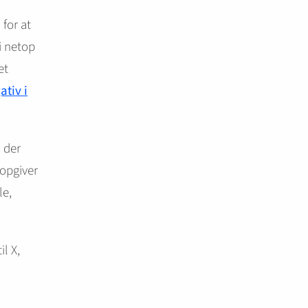
 for at
i netop
et
ativ i
m der
 opgiver
le,
l X,