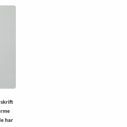
skrift
forme
de har