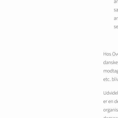
an
sa
an
se
Hos Ove
danske 
modtage
etc. bl
Udvidel
er en d
organis