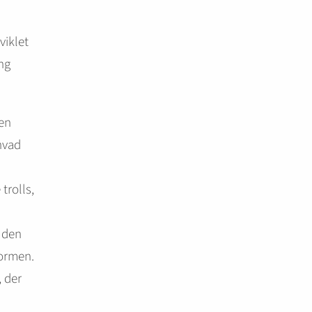
viklet
ing
men
hvad
trolls,
 den
formen.
, der