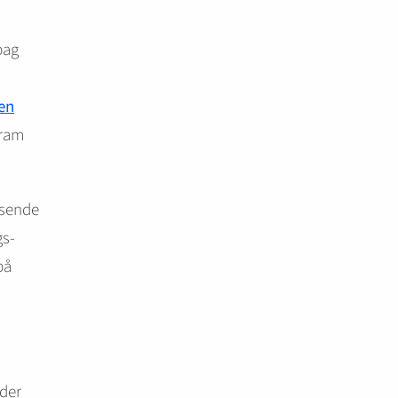
bag
l
en
gram
ksende
gs-
på
nder