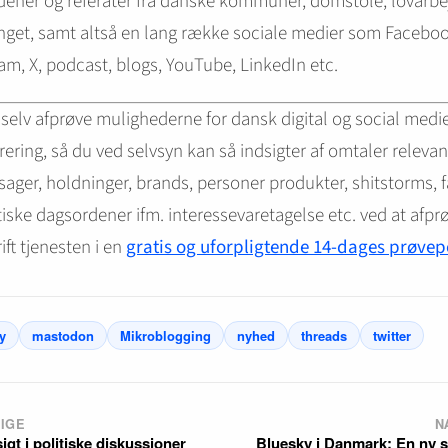
ener og referater fra danske kommuner, domstole, lovarbej
nget, samt altså en lang række sociale medier som Faceboo
am, X, podcast, blogs, YouTube, LinkedIn etc.
selv afprøve mulighederne for dansk digital og social medi
ering, så du ved selvsyn kan så indsigter af omtaler relevan
ger, holdninger, brands, personer produkter, shitstorms, f
tiske dagsordener ifm. interessevaretagelse etc. ved at afpr
ift tjenesten i en
gratis og uforpligtende 14-dages prøvep
y
mastodon
Mikroblogging
nyhed
threads
twitter
IGE
N
igt i politiske diskussioner
Bluesky i Danmark: En ny sp