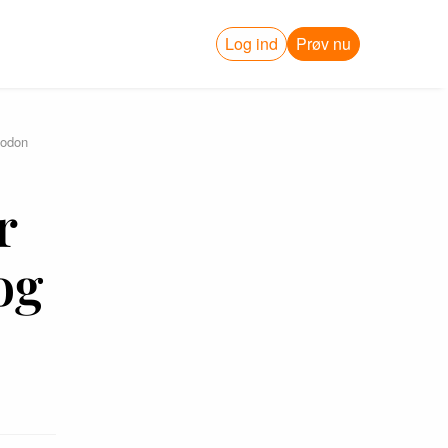
Log ind
Prøv nu
todon
r
og