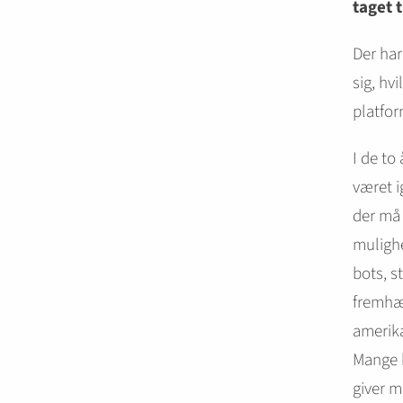
taget ti
Der har
sig, hv
platfor
I de to
været i
der må 
mulighe
bots, s
fremhæv
amerika
Mange b
giver m