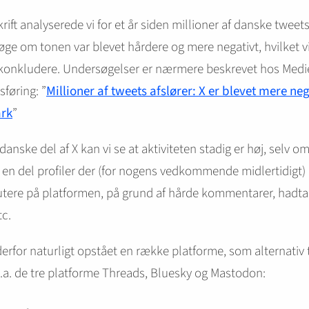
krift analyserede vi for et år siden millioner af danske tweets
ge om tonen var blevet hårdere og mere negativt, hvilket v
konkludere. Undersøgelser er nærmere beskrevet hos Medi
føring: ”
Millioner af tweets afslører: X er blevet mere neg
rk
”
danske del af X kan vi se at aktiviteten stadig er høj, selv o
 en del profiler der (for nogens vedkommende midlertidigt)
utere på platformen, på grund af hårde kommentarer, hadta
tc.
derfor naturligt opstået en række platforme, som alternativ ti
l.a. de tre platforme Threads, Bluesky og Mastodon: