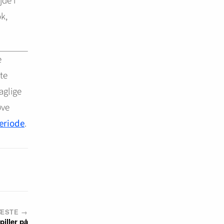
de i
k,
e
te
aglige
øve
eriode
.
ÆSTE →
iller på