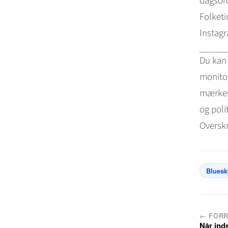
dagsord
Folketi
Instagr
Du kan 
monitor
mærkesa
og poli
Overskr
Bluesk
← FORR
Når inds