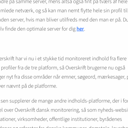
dre på samme server, mens altså også fint på tværs af hele
mlede netværk, og så kan man nemt flytte hele sin profil til
den server, hvis man bliver utilfreds med den man er på. D
lv finde den optimale server for dig
her
.
rskrift har vi nu i et stykke tid monitoreret indhold fra flere
profiler fra de tre platform, så Overskrift brugerne nu også
r nyt fra disse områder når emner, søgeord, mærkesager,
iver nævnt på de platforme.
sen supplerer de mange andre indholds-platforme, der i fo
el over Overskrift dansk monitorering, så som nyheds-websi
ationer, virksomheder, offentlige institutioner, byrådenes