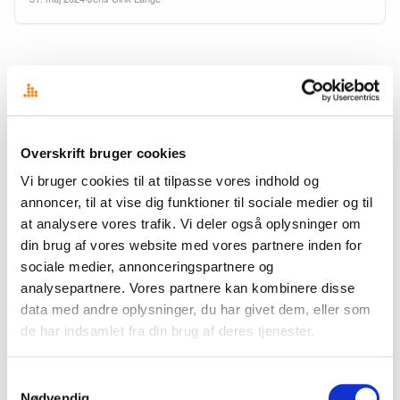
Søg
Søg
Overskrift bruger cookies
Vi bruger cookies til at tilpasse vores indhold og
annoncer, til at vise dig funktioner til sociale medier og til
KATEGORIER
at analysere vores trafik. Vi deler også oplysninger om
din brug af vores website med vores partnere inden for
Analyser
sociale medier, annonceringspartnere og
analysepartnere. Vores partnere kan kombinere disse
Arrangementer
data med andre oplysninger, du har givet dem, eller som
Inspiration
de har indsamlet fra din brug af deres tjenester.
Nøgletal
Nyt hos Overskrift
Samtykkevalg
Trends
Nødvendig