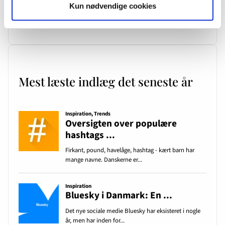
KV25 borgmesterkampen i København spidser til – også online
Kun nødvendige cookies
De 10 vigtigste spørgsmål og svar om medieovervågning
Mest læste indlæg det seneste år