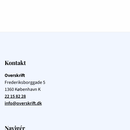
Kontakt
Overskrift
Frederiksborggade 5
1360
København K
22 15 82 28
info@overskrift.dk
Navigér