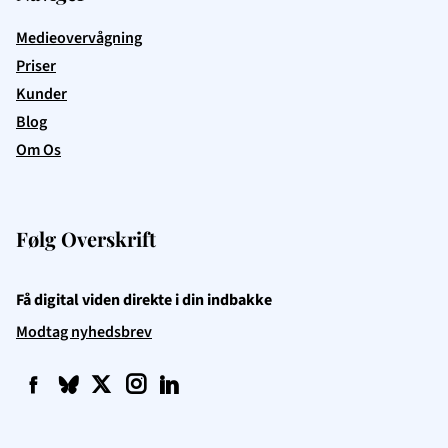
Medieovervågning
Priser
Kunder
Blog
Om Os
Følg Overskrift
Få digital viden direkte i din indbakke
Modtag nyhedsbrev
f
q
t
i
l