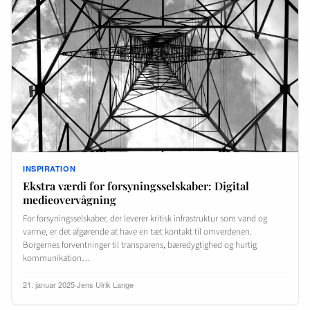
INSPIRATION
Ekstra værdi for forsyningsselskaber: Digital
medieovervågning
For forsyningsselskaber, der leverer kritisk infrastruktur som vand og
varme, er det afgørende at have en tæt kontakt til omverdenen.
Borgernes forventninger til transparens, bæredygtighed og hurtig
kommunikation…
21. januar 2025
·
Jens Ulrik Lange