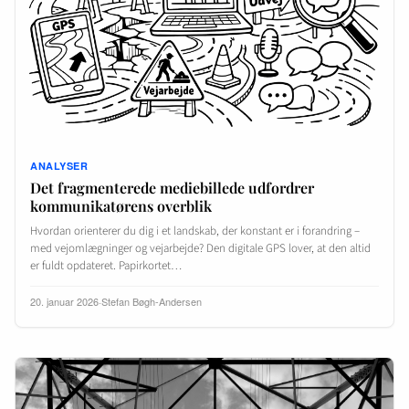
ANALYSER
Det fragmenterede mediebillede udfordrer
kommunikatørens overblik
Hvordan orienterer du dig i et landskab, der konstant er i forandring –
med vejomlægninger og vejarbejde? Den digitale GPS lover, at den altid
er fuldt opdateret. Papirkortet…
20. januar 2026
·
Stefan Bøgh-Andersen