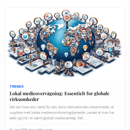
TRENDS
Lokal medieovervågning: Essentielt for globale
virksomheder
Det kan have stor værdi for selv store internationale virksomheder, at
supplere med lokale mediemonitoreringstjenester, uanset at man har
købt sig ind i et større globalt medieværktøj. Det…
31. maj 2024
·
Jens Ulrik Lange