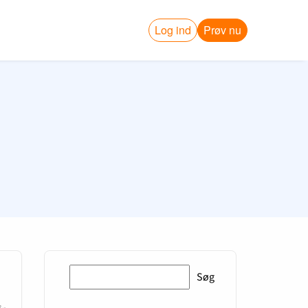
Log ind
Prøv nu
Søg
Søg