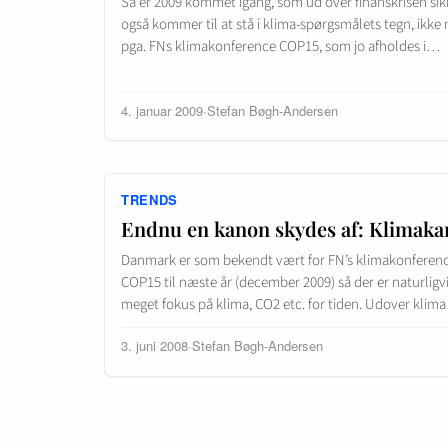
Så er 2009 kommet igang, som ud over finanskrisen sik
også kommer til at stå i klima-spørgsmålets tegn, ikke
pga. FNs klimakonference COP15, som jo afholdes i…
4. januar 2009
·
Stefan Bøgh-Andersen
TRENDS
Endnu en kanon skydes af: Klimak
Danmark er som bekendt vært for FN’s klimakonferen
COP15 til næste år (december 2009) så der er naturligv
meget fokus på klima, CO2 etc. for tiden. Udover klim
3. juni 2008
·
Stefan Bøgh-Andersen