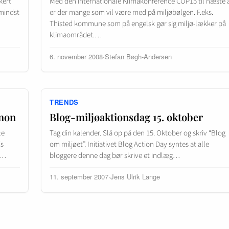
kert
Med den internationale Klimakonference COP15 til næste å
 mindst
er der mange som vil være med på miljøbølgen. F.eks.
Thisted kommune som på engelsk gør sig miljø-lækker på
klimaområdet.…
6. november 2008
·
Stefan Bøgh-Andersen
TRENDS
anon
Blog-miljøaktionsdag 15. oktober
ce
Tag din kalender. Slå op på den 15. Oktober og skriv “Blog
is
om miljøet”. Initiativet Blog Action Day syntes at alle
a…
bloggere denne dag bør skrive et indlæg…
11. september 2007
·
Jens Ulrik Lange