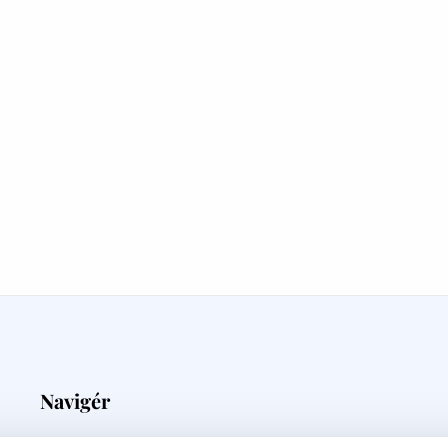
Navigér
Medieovervågning