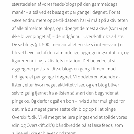
størstedelen af vores feeds/blogs på den gammeldags
manér – altså ved et besøg et par gange i døgnet. For at
være endnu mere oppe-til-datoen har vi målt på aktiviteten
af alle tilmeldte blogs, og udpeget de mest aktive (som vi pt.
ikke bliver pinget af) – de indgår nu i Overskrift.dk’s a-liste.
Disse blogs (pt. 500, men antallet er ikke så interessant) er
blevet hevet ud af den almindelige aggregeringsrotation, og
figurerer nu i høj-aktivitets-rotation. Det betyder, at vi
aggregerer posts fra disse blogs en gang i timen, mod
tidligere et par gange i døgnet. Vi opdaterer løbende a-
listen, efter hvor meget aktivitet vi ser, og en blog bliver
selvfølgelig fjernet fra a-listen så snart den begynder at
pinge os. Og derfor også en bøn – hvis du har mulighed for
det, må du meget gerne sætte din blog op til at pinge
Overskrift.dk. Vi vil meget hellere pinges end at spilde vores
(din og Overskrift.dk’s) båndbredde på at læse feeds, som
alligevel ikke er blevet opdateret.