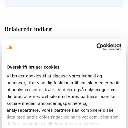
Relaterede indlæg
Overskrift bruger cookies
Vi bruger cookies til at tilpasse vores indhold og
annoncer, til at vise dig funktioner til sociale medier og til
at analysere vores trafik. Vi deler også oplysninger om
din brug af vores website med vores partnere inden for
sociale medier, annonceringspartnere og
analysepartnere. Vores partnere kan kombinere disse
data med andre oplysninger, du har givet dem, eller som
TRENDS
Lokal medieovervågning: Essentielt for globale
de har indsamlet fra din brug af deres tjenester.