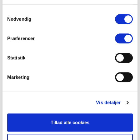
virksomheder
Det kan have stor værdi for selv store internationale virksomheder, at
Samtykkevalg
supplere med lokale mediemonitoreringstjenester, uanset at man har
Nødvendig
købt sig ind i et større globalt medieværktøj. Det…
31. maj 2024
·
Jens Ulrik Lange
Præferencer
Statistik
Marketing
Vis detaljer
Tillad alle cookies
TRENDS
Twitters overlevelsesstrategi