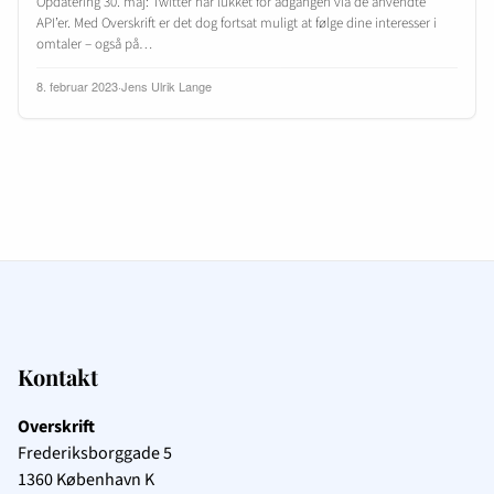
Opdatering 30. maj: Twitter har lukket for adgangen via de anvendte
API’er. Med Overskrift er det dog fortsat muligt at følge dine interesser i
omtaler – også på…
8. februar 2023
·
Jens Ulrik Lange
Kontakt
Overskrift
Frederiksborggade 5
1360
København K