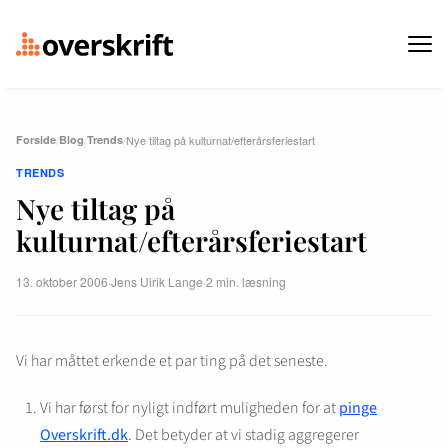
Forside
/
Blog
/
Trends
/
Nye tiltag på kulturnat/efterårsferiestart
TRENDS
Nye tiltag på
kulturnat/efterårsferiestart
13. oktober 2006
·
Jens Ulrik Lange
·
2 min. læsning
Vi har måttet erkende et par ting på det seneste.
Vi har først for nyligt indført muligheden for at
pinge
Overskrift.dk
. Det betyder at vi stadig aggregerer