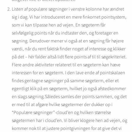
Listen af populære søgninger i venstre kolonne har ændret
sig i dag. Vi har introduceret en mere finkornet pointsystem,
som vi kan tilpasse hen ad vejen. En søgeterm får
selvfølgelig points når du indtaster den, og foretager en
søgning. Derudover mener vi også at en søgning får højere
værdi, når du rent faktisk finder noget af interesse og klikker
på det – hér falder altså lidt flere points af til til søgekriteriet.
Flere andre aktiviteter relateret til en søgeterm kan hæve
interessen for en søgeterm. I den lave ende af pointskalaen
findes gentagne søgninger på samme søgeterm, eller et
egentligt klik på en søgeterm, hvilket jo også afstedkommer
en slags søgning.Således samles der points sammen, og det
er med til at afgøre hvilke søgetermer der dukker op i
“Populære søgninger”-cloud’en og hvilken størrelse
søgetermen har i cloud’en. Vi bliver klogere hen ad vejen, og
kommer nok til at justere pointgivningen for at give det vi