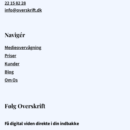
22 15 82 28
info@overskrift.dk
Navigér
Medieovervågning
Priser
Kunder
Blog
Om Os
Følg Overskrift
Få digital viden direkte i din indbakke