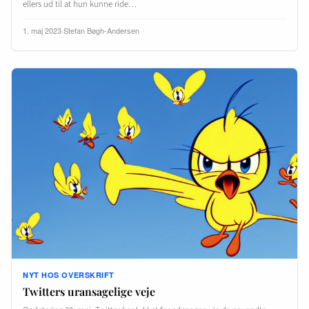
ellers ud til at hun kunne ride…
1. maj 2023
·
Stefan Bøgh-Andersen
NYT HOS OVERSKRIFT
Twitters uransagelige veje