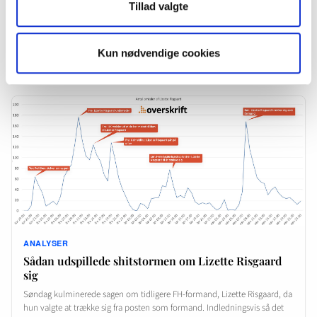
Tillad valgte
Med hr. Musk ved roret, kan meget nå at ændre sig hos Twitter før dagen
er omme. Vi giver et bud på en status og hvilken udvikling du…
Kun nødvendige cookies
7. juni 2023
·
Jens Ulrik Lange
ANALYSER
Sådan udspillede shitstormen om Lizette Risgaard
sig
Søndag kulminerede sagen om tidligere FH-formand, Lizette Risgaard, da
hun valgte at trække sig fra posten som formand. Indledningsvis så det