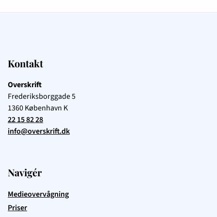
Kontakt
Overskrift
Frederiksborggade 5
1360
København K
22 15 82 28
info@overskrift.dk
Navigér
Medieovervågning
Priser