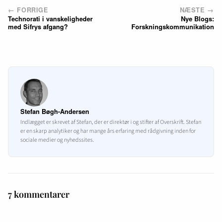
← FORRIGE
NÆSTE →
Technorati i vanskeligheder
Nye Blogs:
med Sifrys afgang?
Forskningskommunikation
Stefan Bøgh-Andersen
Indlægget er skrevet af Stefan, der er direktør i og stifter af Overskrift. Stefan
er en skarp analytiker og har mange års erfaring med rådgivning inden for
sociale medier og nyhedssites.
7 kommentarer