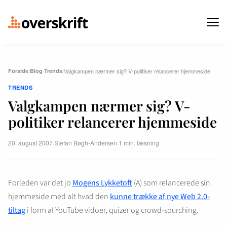
Forside
/
Blog
/
Trends
/
Valgkampen nærmer sig? V-politiker relancerer hjemmeside
TRENDS
Valgkampen nærmer sig? V-
politiker relancerer hjemmeside
20. august 2007
·
Stefan Bøgh-Andersen
·
1 min. læsning
Forleden var det jo
Mogens Lykketoft
(A) som relancerede sin
hjemmeside med alt hvad den
kunne trække af nye Web 2.0-
tiltag
i form af YouTube vidoer, quizer og crowd-sourching.