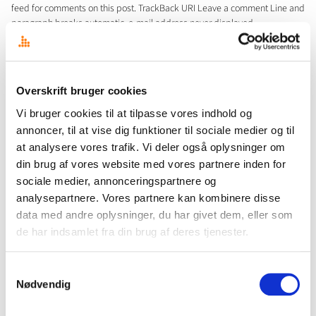
feed for comments on this post. TrackBack URI Leave a comment Line and
paragraph breaks automatic, e-mail address never displayed,
HTMLallowed: <a href="" title=""> <abbr title=""> <acronym title=""> <b>
<blockquote cite=""> <code> <em> <i> <strike> <strong> […]
Overskrift bruger cookies
Vi bruger cookies til at tilpasse vores indhold og
Overskrifts underskrift » Helle Thorning-Schmidt åbner blog og TV-
annoncer, til at vise dig funktioner til sociale medier og til
kanal
at analysere vores trafik. Vi deler også oplysninger om
10. oktober 2007
din brug af vores website med vores partnere inden for
[…] Det ser da virkelig ud til at næste folketingsvalg – hvornår det så end
sociale medier, annonceringspartnere og
måtte komme (senest februar 2009!) – bl.a. skal udkæmpes i den danske
analysepartnere. Vores partnere kan kombinere disse
blogosfære, idet vi tidligere bl.a har set Statsministeren, Lykketoft, Trane
data med andre oplysninger, du har givet dem, eller som
Nørby og hele radikale.net kaste sig ud i bloggeriet og andet Web 2.0
“bruger-inddragelse”. […]
de har indsamlet fra din brug af deres tjenester.
Samtykkevalg
Nødvendig
Overskrifts underskrift » 3 bloggende mediepolitikere på New Media
Days