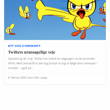
NYT HOS OVERSKRIFT
Twitters uransagelige veje
Opdatering 30. maj: Twitter har lukket for adgangen via de anvendte
API’er. Med Overskrift er det dog fortsat muligt at følge dine interesser i
omtaler – også på…
8. februar 2023
·
Jens Ulrik Lange