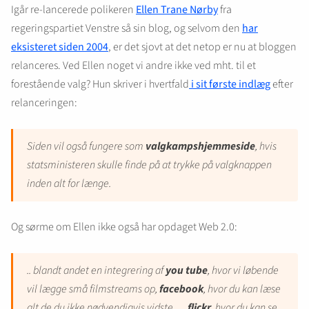
Igår re-lancerede polikeren
Ellen Trane Nørby
fra
regeringspartiet Venstre så sin blog, og selvom den
har
eksisteret siden 2004
, er det sjovt at det netop er nu at bloggen
relanceres. Ved Ellen noget vi andre ikke ved mht. til et
forestående valg? Hun skriver i hvertfald
i sit første indlæg
efter
relanceringen:
Siden vil også fungere som
valgkampshjemmeside
, hvis
statsministeren skulle finde på at trykke på valgknappen
inden alt for længe.
Og sørme om Ellen ikke også har opdaget Web 2.0:
.. blandt andet en integrering af
you tube
, hvor vi løbende
vil lægge små filmstreams op,
facebook
, hvor du kan læse
alt de du ikke nødvendigvis vidste…,
flickr
, hvor du kan se