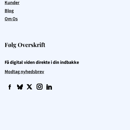
Kunder
Blog
Om Os
Følg Overskrift
Få digital viden direkte i din indbakke
Modtag nyhedsbrev
f
q
t
i
l