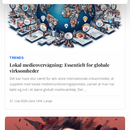
TRENDS
Lokal medieovervågning: Essentielt for globale
virksomheder
Det kan have stor værdi for selv store internationale virksomheder, at
supplere med lokale mediemonitoreringstjenester, uanset at man har
købt sig ind i et større globalt medieværktøj. Det…
31. maj 2024
·
Jens Ulrik Lange