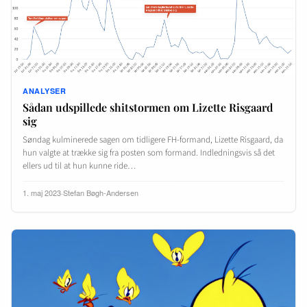
ANALYSER
Sådan udspillede shitstormen om Lizette Risgaard
sig
Søndag kulminerede sagen om tidligere FH-formand, Lizette Risgaard, da
hun valgte at trække sig fra posten som formand. Indledningsvis så det
ellers ud til at hun kunne ride…
1. maj 2023
·
Stefan Bøgh-Andersen