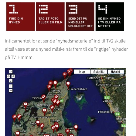
Inticamentet for at sende “nyhedsmateriele” ind til TV2 skulle
altså være at ens nyhed måske når frem til de “rigtige” nyheder
på TV. Hmmm.