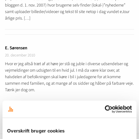
bloggen d. 1. nov. 2007) hvor brugerne selv finder (lokal-)”nyhederne”
samt uploader billeder/videoer og tekst til site netop i dag vundet eJour
årlige pris. […]
E. Sørensen
20. december 2010
Hvor er jeg altså træt af at høre jer stå og juble i diverse udsendelser og
vejrmeldinger om udsigten til en hvid jul. I må da være klar over, at
halvdelen af befolkningen skal køre i bil i juledagene for at komme
sammen med familien, og at mange af os sidder og håber på farbare veje.
Tænk jer dog om.
Kommentarer er lukket.
Overskrift bruger cookies