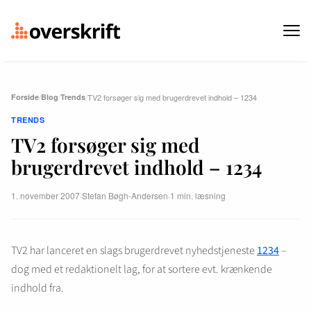
Forside
/
Blog
/
Trends
/
TV2 forsøger sig med brugerdrevet indhold – 1234
TRENDS
TV2 forsøger sig med
brugerdrevet indhold – 1234
1. november 2007
·
Stefan Bøgh-Andersen
·
1 min. læsning
TV2 har lanceret en slags brugerdrevet nyhedstjeneste
1234
–
dog med et redaktionelt lag, for at sortere evt. krænkende
indhold fra.