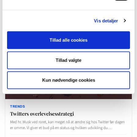
31. maj 2024
·
Jens Ulrik Lange
Vis detaljer
Tillad alle cookies
Tillad valgte
Kun nødvendige cookies
TRENDS
Twitters overlevelsesstrategi
Med hr. Musk ved roret, kan meget nå at ændre sig hos Twitter før dagen
er omme. Vi giver et bud på en status og hvilken udvikling du…