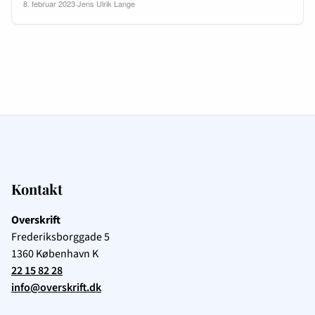
8. februar 2023
·
Jens Ulrik Lange
Kontakt
Overskrift
Frederiksborggade 5
1360
København K
22 15 82 28
info@overskrift.dk