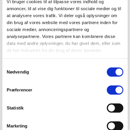
Vi bruger cookies til at tilpasse vores indhold og
Relaterede indlæg
annoncer, til at vise dig funktioner til sociale medier og til
at analysere vores trafik. Vi deler også oplysninger om
din brug af vores website med vores partnere inden for
sociale medier, annonceringspartnere og
analysepartnere. Vores partnere kan kombinere disse
data med andre oplysninger, du har givet dem, eller som
de har indsamlet fra din brug af deres tjenester.
Samtykkevalg
Nødvendig
Præferencer
TRENDS
Lokal medieovervågning: Essentielt for globale
Statistik
virksomheder
Det kan have stor værdi for selv store internationale virksomheder, at
supplere med lokale mediemonitoreringstjenester, uanset at man har
Marketing
købt sig ind i et større globalt medieværktøj. Det…