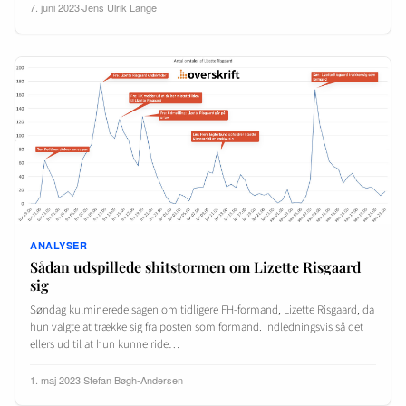
7. juni 2023
·
Jens Ulrik Lange
ANALYSER
Sådan udspillede shitstormen om Lizette Risgaard
sig
Søndag kulminerede sagen om tidligere FH-formand, Lizette Risgaard, da
hun valgte at trække sig fra posten som formand. Indledningsvis så det
ellers ud til at hun kunne ride…
1. maj 2023
·
Stefan Bøgh-Andersen