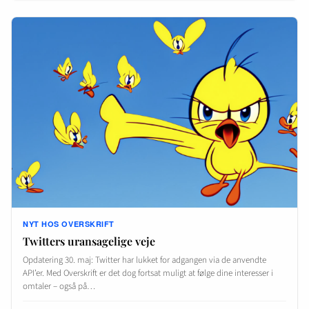
NYT HOS OVERSKRIFT
Twitters uransagelige veje
Opdatering 30. maj: Twitter har lukket for adgangen via de anvendte
API’er. Med Overskrift er det dog fortsat muligt at følge dine interesser i
omtaler – også på…