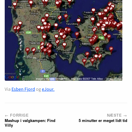
Via
Esben Fjord
og
eJour.
← FORRIGE
NÆSTE →
Mashup i valgkampen: Find
5 minutter er meget lidt tid
Villy