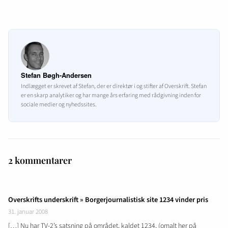
Stefan Bøgh-Andersen
Indlægget er skrevet af Stefan, der er direktør i og stifter af Overskrift. Stefan
er en skarp analytiker og har mange års erfaring med rådgivning inden for
sociale medier og nyhedssites.
2 kommentarer
Overskrifts underskrift » Borgerjournalistisk site 1234 vinder pris
31. januar 2008
[…] Nu har TV-2’s satsning på området, kaldet 1234, (omalt her på