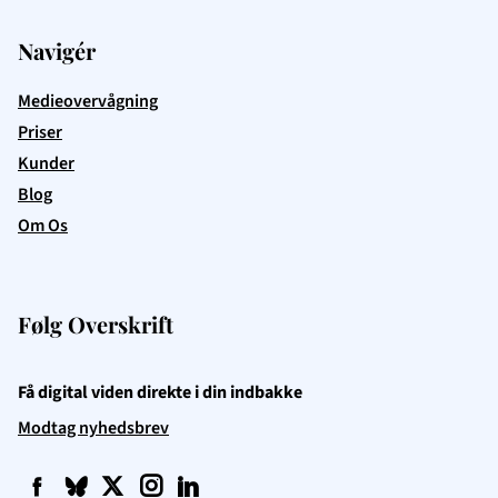
Navigér
Medieovervågning
Priser
Kunder
Blog
Om Os
Følg Overskrift
Få digital viden direkte i din indbakke
Modtag nyhedsbrev
f
q
t
i
l