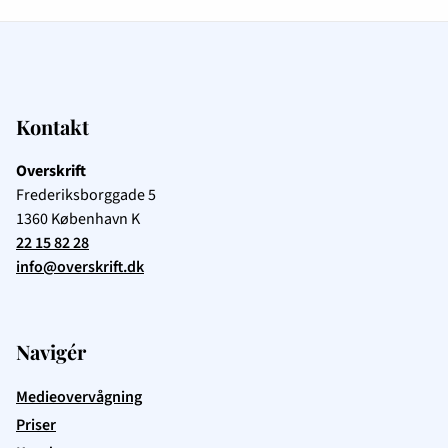
Kontakt
Overskrift
Frederiksborggade 5
1360
København K
22 15 82 28
info@overskrift.dk
Navigér
Medieovervågning
Priser