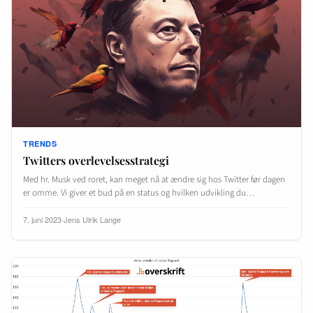
TRENDS
Twitters overlevelsesstrategi
Med hr. Musk ved roret, kan meget nå at ændre sig hos Twitter før dagen
er omme. Vi giver et bud på en status og hvilken udvikling du…
7. juni 2023
·
Jens Ulrik Lange