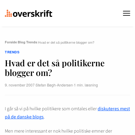
Forside
/
Blog
/
Trends
/
Hvad er det så politikerne blogger om?
TRENDS
Hvad er det så politikerne
blogger om?
9. november 2007
·
Stefan Bøgh-Andersen
·
1 min. læsning
I går så vi på hvilke politikere som omtales eller
diskuteres mest
på de danske blogs
.
Men mere interessant er nok hvilke politiske emner der