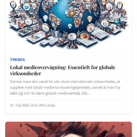
TRENDS
Lokal medieovervågning: Essentielt for globale
virksomheder
Det kan have stor værdi for selv store internationale virksomheder, at
supplere med lokale mediemonitoreringstjenester, uanset at man har
købt sig ind i et større globalt medieværktøj. Det…
31. maj 2024
·
Jens Ulrik Lange