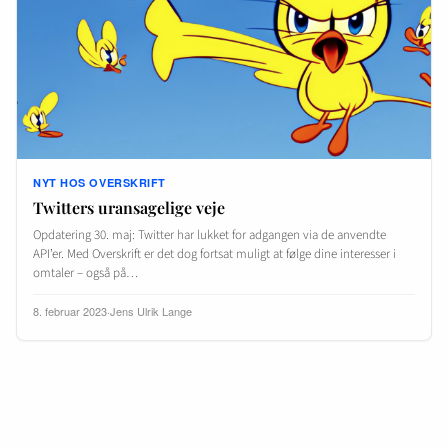
NYT HOS OVERSKRIFT
Twitters uransagelige veje
Opdatering 30. maj: Twitter har lukket for adgangen via de anvendte
API’er. Med Overskrift er det dog fortsat muligt at følge dine interesser i
omtaler – også på…
8. februar 2023
·
Jens Ulrik Lange