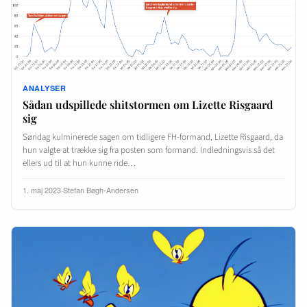
ANALYSER
Sådan udspillede shitstormen om Lizette Risgaard
sig
Søndag kulminerede sagen om tidligere FH-formand, Lizette Risgaard, da
hun valgte at trække sig fra posten som formand. Indledningsvis så det
ellers ud til at hun kunne ride…
1. maj 2023
·
Stefan Bøgh-Andersen