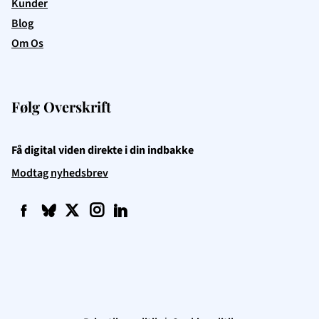
Kunder
Blog
Om Os
Følg Overskrift
Få digital viden direkte i din indbakke
Modtag nyhedsbrev
f
q
t
i
l