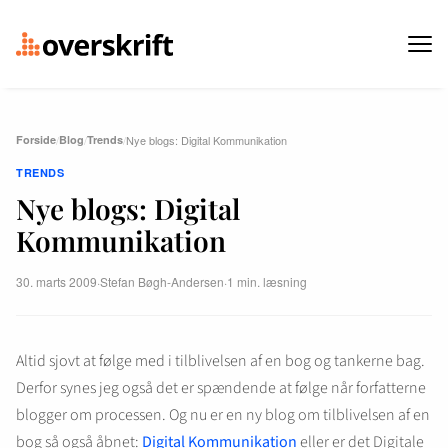
Forside
/
Blog
/
Trends
/
Nye blogs: Digital Kommunikation
TRENDS
Nye blogs: Digital
Kommunikation
30. marts 2009
·
Stefan Bøgh-Andersen
·
1 min. læsning
Altid sjovt at følge med i tilblivelsen af en bog og tankerne bag.
Derfor synes jeg også det er spændende at følge når forfatterne
blogger om processen. Og nu er en ny blog om tilblivelsen af en
bog så også åbnet:
Digital Kommunikation
eller er det Digitale