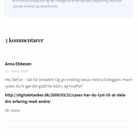
er en skarp analytiker og har mange års erfaring med rådgivning inden for
sociale medier og nyhedssites.
3 kommentarer
Anna Ebbesen
31. marts 2009
Hej Stefan – tak for omtalen! Og giv endelig besyv med på bloggen. Hvem
synes du fx gør det godt for tiden, og hvorfor?
http://digitaletanker.dk/2009/03/31/cases-har-du-lyst-til-at-dele-
din-erfaring-med-andre/
Vh. Anna