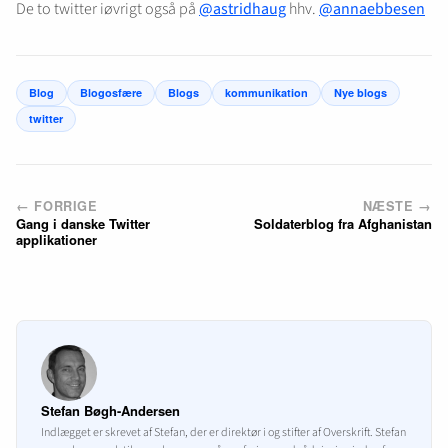
De to twitter iøvrigt også på
@astridhaug
hhv.
@annaebbesen
Blog
Blogosfære
Blogs
kommunikation
Nye blogs
twitter
← FORRIGE
NÆSTE →
Gang i danske Twitter
Soldaterblog fra Afghanistan
applikationer
Stefan Bøgh-Andersen
Indlægget er skrevet af Stefan, der er direktør i og stifter af Overskrift. Stefan