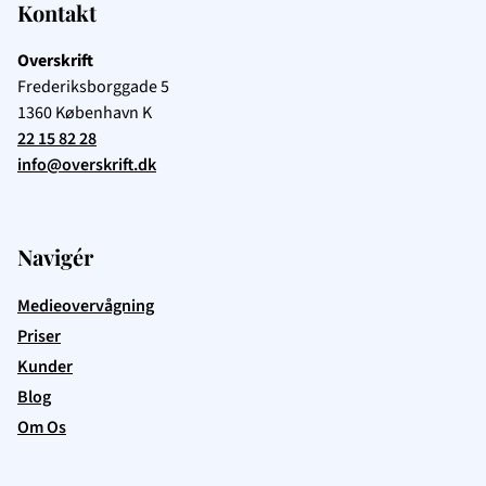
Kontakt
Overskrift
Frederiksborggade 5
1360
København K
22 15 82 28
info@overskrift.dk
Navigér
Medieovervågning
Priser
Kunder
Blog
Om Os