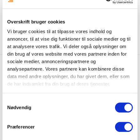
forsøgt sig med digital kommunikation, som vi er ude efter. Af dem du
nævner, vil det være Berlingske og AOK fx, det er mere i den dur.
Overskrift bruger cookies
Kommentarer er lukket.
Vi bruger cookies til at tilpasse vores indhold og
annoncer, til at vise dig funktioner til sociale medier og til
at analysere vores trafik. Vi deler også oplysninger om
din brug af vores website med vores partnere inden for
sociale medier, annonceringspartnere og
Relaterede indlæg
analysepartnere. Vores partnere kan kombinere disse
data med andre oplysninger, du har givet dem, eller som
de har indsamlet fra din brug af deres tjenester.
Samtykkevalg
Nødvendig
Præferencer