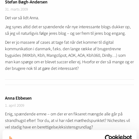
Stefan Bøgh-Andersen
31. marts 2009
Det var så lidt Anna.
Jeg synes altid det er spændende når nye interessante blogs dukker op,
så jeg vil naturligvis følge jeres blog – og ser frem til jeres bog engang.
Der er jo massere af cases at tage fat når det kommer til digital
kommunikation i danmark, f.eks. den lange række af brugerdrevne
byguides (MitKbh, Kbh, MangoSpot, AOK, AOA, Kbh360, DinBy…) som
man kan spørge om er blevet succer eller ej. Hvorfor er der så mange og er
der brugere nok til at gøre det interessant?
Anna Ebbesen
1. april 2009
Enig, spændende emne – om der er en fikseret mængde alle går på
strandhugst efter! Tror du, at vi har nået mæthedspunktet? Nichesites vil
vel stadig have en berettigelse/eksistensgrundlag?
Men mht. cases så er det mere virksomheder eller organisationer, der har