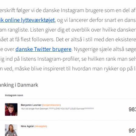
rskrift følger vi de danske Instagram brugere som en del af
k online lytteværktøjet
, og vi lancerer derfor snart en dan
am rangliste. Listen giver dig et overblik over hvilke dansker
ået at få flest followers. Det er altså i stil med den eksiste
te over
danske Twitter brugere
. Nysgerrige sjæle altså søg
sig ind på listens Instagram-profiler, se hvilken rank man sel
 ved, måske blive inspireret til hvordan man rykker op på l