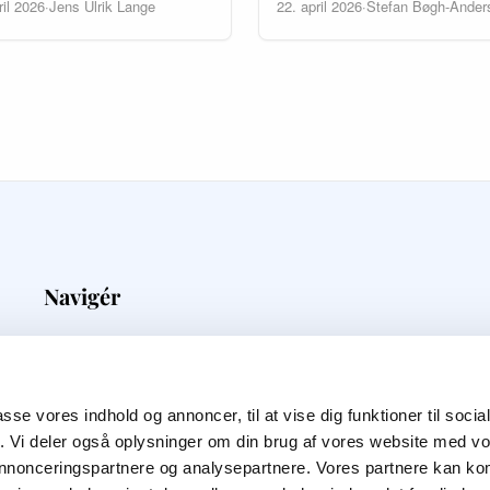
ril 2026
·
Jens Ulrik Lange
22. april 2026
·
Stefan Bøgh-Ander
Navigér
Medieovervågning
Priser
Kunder
passe vores indhold og annoncer, til at vise dig funktioner til soci
Blog
fik. Vi deler også oplysninger om din brug af vores website med v
Om Os
 annonceringspartnere og analysepartnere. Vores partnere kan k