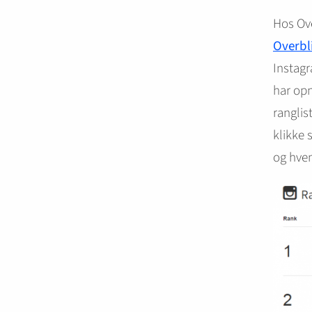
Hos Ove
Overbli
Instagr
har opn
ranglis
klikke 
og hvem