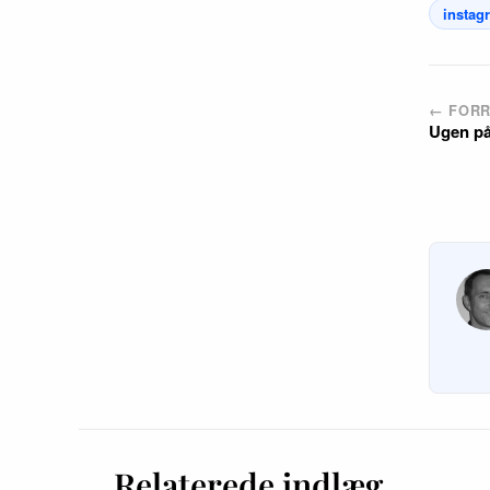
instag
← FORR
Ugen på
Relaterede indlæg