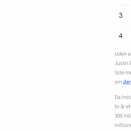
Uden at
Justin 
liste m
om
den
Da Inst
to år e
300 mil
million