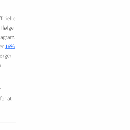
icielle
 Ifølge
tagram.
ler
16%
pørger
n
m
for at