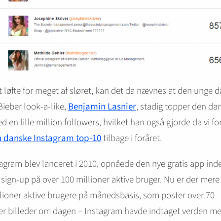
 løfte for meget af sløret, kan det da nævnes at den unge 
Bieber look-a-like,
Benjamin Lasnier
, stadig topper den da
ed en lille million followers, hvilket han også gjorde da vi fo
 danske Instagram top-10
tilbage i foråret.
agram blev lanceret i 2010, opnåede den nye gratis app inde
t sign-up på over 100 millioner aktive bruger. Nu er der mer
lioner aktive brugere på månedsbasis, som poster over 70
er billeder om dagen – Instagram havde indtaget verden m