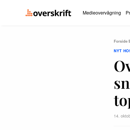
Medieovervågning
Pr
Forside
/
NYT HO
Ov
sn
to
14. okto