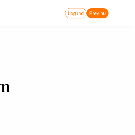
Log ind
Prøv nu
am