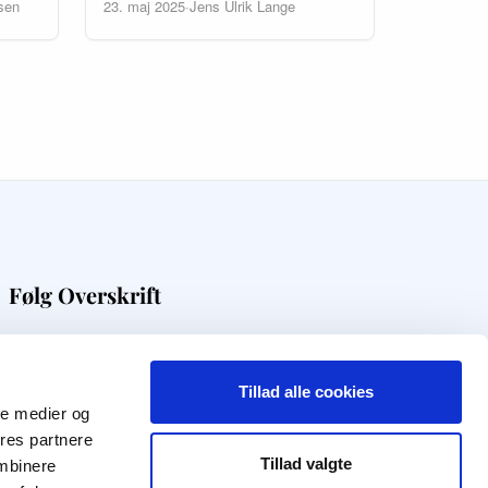
sen
23. maj 2025
·
Jens Ulrik Lange
Følg Overskrift
Få digital viden direkte i din indbakke
Tillad alle cookies
Modtag nyhedsbrev
ale medier og
ores partnere
Tillad valgte
f
q
t
i
l
ombinere