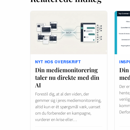
NYT HOS OVERSKRIFT
INSP
Din mediemonitorering
Din
taler nu direkte med din
med
AI
Der er
hente,
Forestil dig, at al den viden, der
venlig
gemmer sig i jeres mediemonitorering,
kommer
altid kun er ét spørgsmål væk, uanset
Derfo
om du forbereder en kampagne,
vurderer en krise eller…