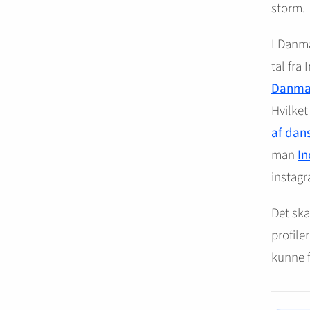
storm.
I Danma
tal fra
Danmar
Hvilket
af dan
man
In
instagr
Det ska
profile
kunne f