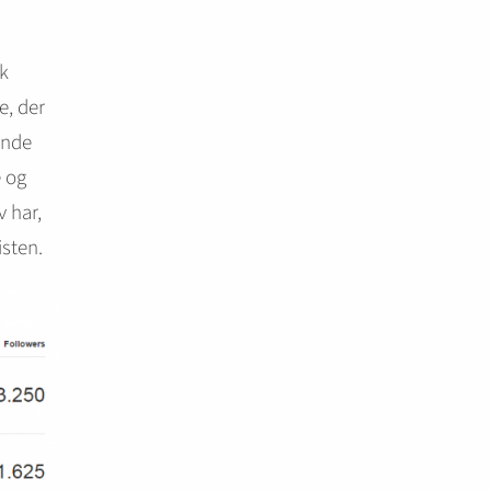
sk
e, der
rende
e og
v har,
isten.