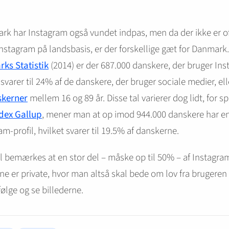
rk har Instagram også vundet indpas, men da der ikke er off
 Instagram på landsbasis, er der forskellige gæt for Danmark.
ks Statistik
(2014) er der 687.000 danskere, der bruger Ins
 svarer til 24% af de danskere, der bruger sociale medier, el
skerner
mellem 16 og 89 år. Disse tal varierer dog lidt, for s
dex Gallup
, mener man at op imod 944.000 danskere har e
am-profil, hvilket svarer til 19.5% af danskerne.
l bemærkes at en stor del – måske op til 50% – af Instagra
rne er private, hvor man altså skal bede om lov fra brugeren 
ølge og se billederne.