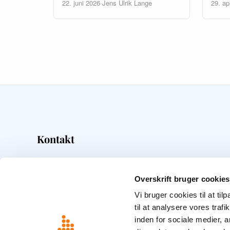
22. juni 2026
·
Jens Ulrik Lange
29. ap
Kontakt
Overskrift
Frederiksborggade 5
Overskrift bruger cookies
1360
København K
Vi bruger cookies til at til
22 15 82 28
til at analysere vores tra
info@overskrift.dk
inden for sociale medier,