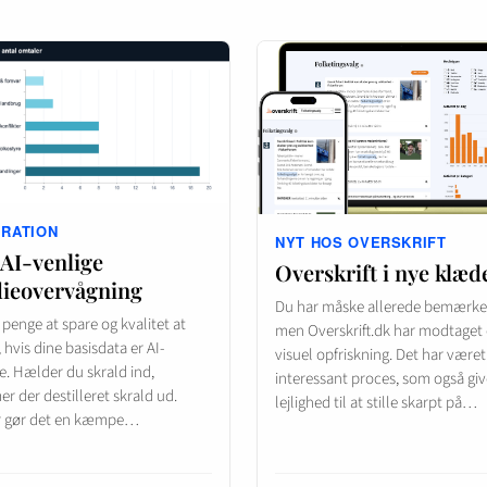
IRATION
NYT HOS OVERSKRIFT
 AI-venlige
Overskrift i nye klæd
ieovervågning
Du har måske allerede bemærket
 penge at spare og kvalitet at
men Overskrift.dk har modtaget
 hvis dine basisdata er AI-
visuel opfriskning. Det har været
e. Hælder du skrald ind,
interessant proces, som også giv
 der destilleret skrald ud.
lejlighed til at stille skarpt på…
r gør det en kæmpe…