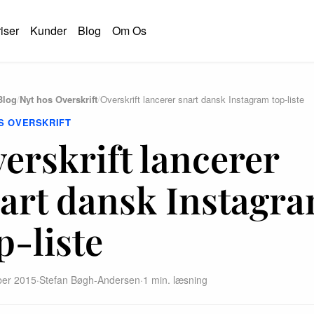
iser
Kunder
Blog
Om Os
Blog
/
Nyt hos Overskrift
/
Overskrift lancerer snart dansk Instagram top-liste
S OVERSKRIFT
erskrift lancerer
art dansk Instagr
p-liste
ber 2015
·
Stefan Bøgh-Andersen
·
1 min. læsning