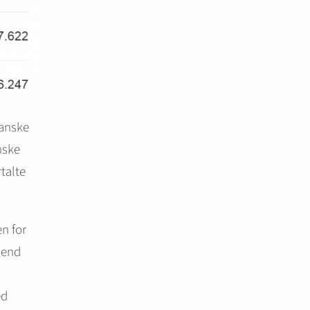
danske
nske
rtalte
n for
e end
ed