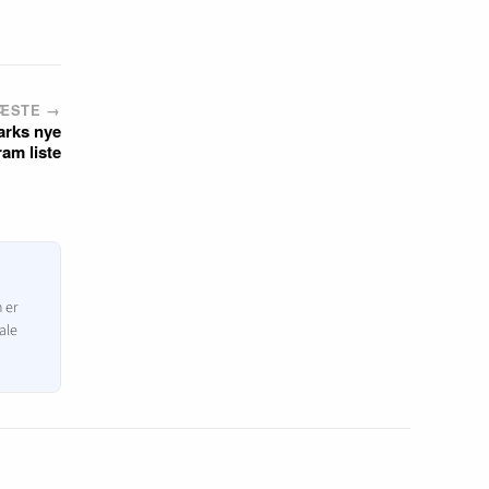
ÆSTE →
arks nye
ram liste
n er
ale