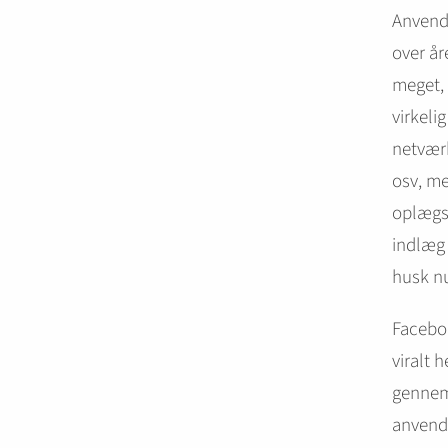
Anvende
over år
meget, 
virkeli
netværk
osv, me
oplægs
indlæg 
husk nu
Faceboo
viralt 
gennems
anvend