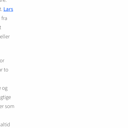
dre.
t.
Lars
 fra
t
eller
or
r to
e og
igtige
ler som
altid