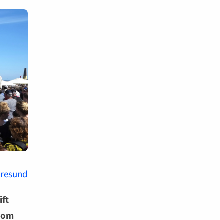
resund
ift
e om