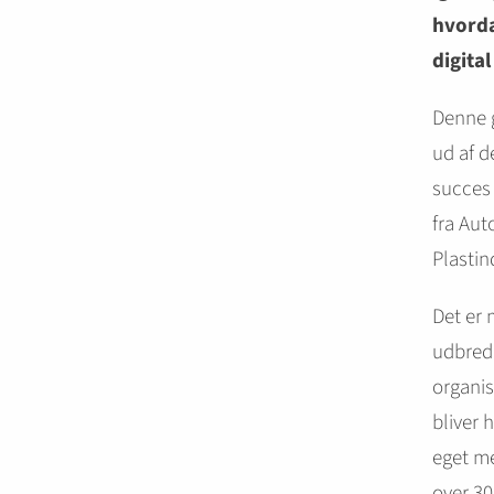
hvorda
digita
Denne 
ud af d
succes
fra Au
Plastin
Det er
udbrede
organis
bliver 
eget me
over 30