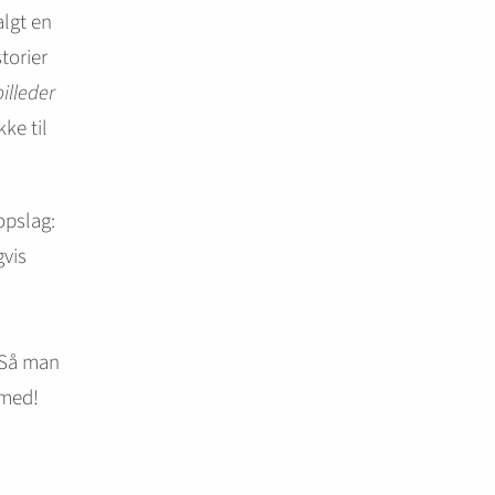
algt en
torier
illeder
ke til
opslag:
gvis
 Så man
 med!