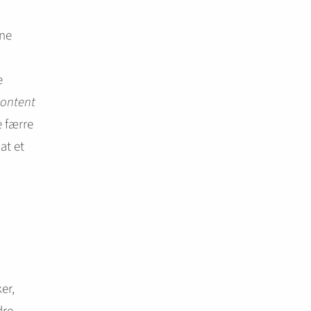
ine
e
content
e færre
at et
er,