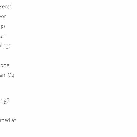
seret
vor
 jo
kan
htags
gode
en. Og
n gå
 med at