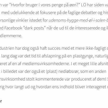
n var ”Hvorfor bruger I vores penge på øen?” LO har siden v
i med udelukkende at fokusere på de faglige debatter og his
sonlige vinkler istedet for
udenoms-hygge-med-øl-i-solen-b
d Facebook ”dark posts” når de ud til de interesserede og ik
edlemmerne.
dustrien har dog også haft succes med et mere ikke-fagligt 
n lang dag var det tid til afslapning på en plastgynge, naturli
ret af en af medlemsvirksomhederne. I et meget lille afsnit
 i billedet var der også et (plast) nedløbsrør, som en anden
svirksomhed stolt kommenterede var produceret af dem!
rig hvor langt ud og hvordan ens indhold bliver interageret
r