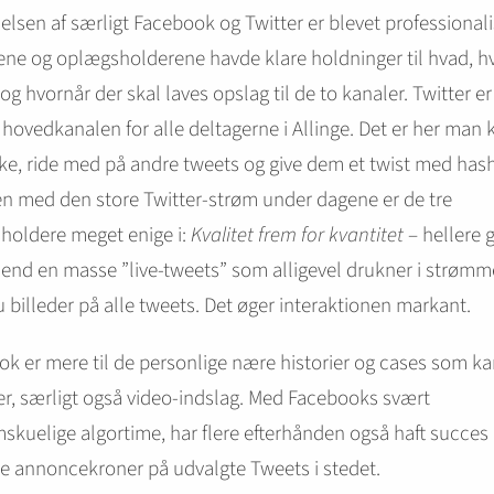
lsen af særligt Facebook og Twitter er blevet professionali
ene og oplægsholderene havde klare holdninger til hvad, h
og hvornår der skal laves opslag til de to kanaler. Twitter er
g hovedkanalen for alle deltagerne i Allinge. Det er her man 
e, ride med på andre tweets og give dem et twist med has
n med den store Twitter-strøm under dagene er de tre
holdere meget enige i:
Kvalitet frem for kvantitet
– hellere 
end en masse ”live-tweets” som alligevel drukner i strømm
 billeder på alle tweets. Det øger interaktionen markant.
k er mere til de personlige nære historier og cases som ka
her, særligt også video-indslag. Med Facebooks svært
kuelige algortime, har flere efterhånden også haft succes
e annoncekroner på udvalgte Tweets i stedet.