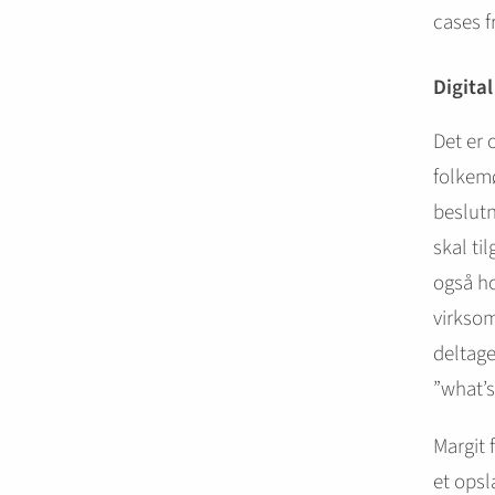
cases f
Digita
Det er 
folkemø
beslutn
skal ti
også ho
virksom
deltage
”what’s
Margit 
et opsl