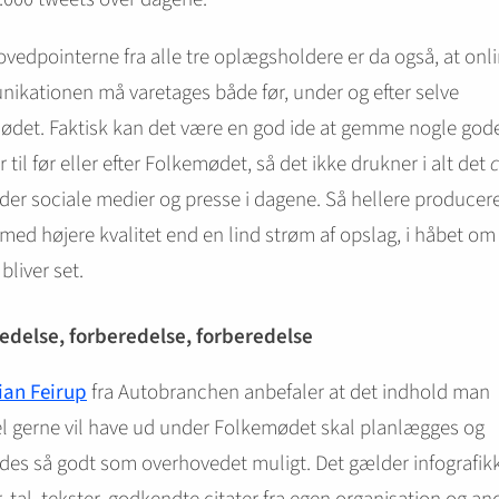
ovedpointerne fra alle tre oplægsholdere er da også, at onl
kationen må varetages både før, under og efter selve
ødet. Faktisk kan det være en god ide at gemme nogle god
 til før eller efter Folkemødet, så det ikke drukner i alt det
der sociale medier og presse i dagene. Så hellere producer
med højere kvalitet end en lind strøm af opslag, i håbet om 
 bliver set.
edelse, forberedelse, forberedelse
ian Feirup
fra Autobranchen anbefaler at det indhold man
el gerne vil have ud under Folkemødet skal planlægges og
des så godt som overhovedet muligt. Det gælder infografikk