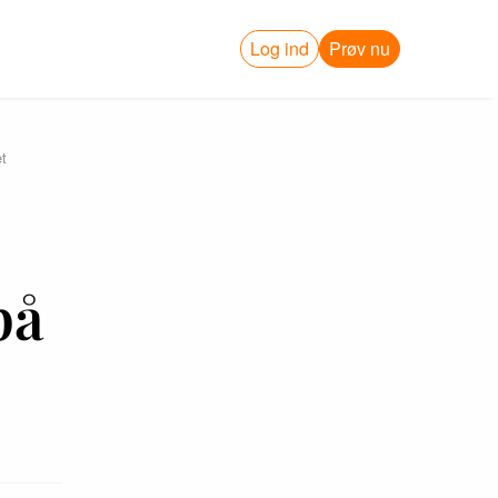
Log ind
Prøv nu
et
på