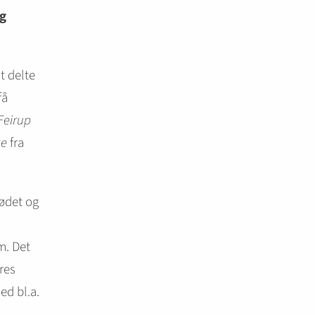
og
t delte
få
Feirup
øe
fra
ødet og
m. Det
res
ed bl.a.