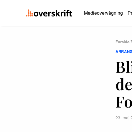
Medieovervågning
Pr
Forside
/
ARRAN
Bl
de
Fo
23. maj 