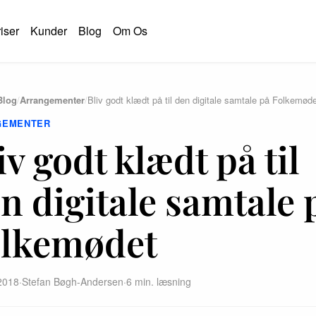
iser
Kunder
Blog
Om Os
Blog
/
Arrangementer
/
Bliv godt klædt på til den digitale samtale på Folkemød
GEMENTER
iv godt klædt på til
n digitale samtale 
lkemødet
2018
·
Stefan Bøgh-Andersen
·
6 min. læsning