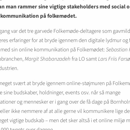
n man rammer sine vigtige stakeholders med social 
l kommunikation på folkemødet.
gang var det tre garvede Folkemøde-deltagere som gavmild
eres erfaringer for at bryde igennem den digitale lydmur og 
 med sin online kommunikation på Folkemødet:
Sebastian 
tobranchen,
Margit Shabanzadeh
fra LO samt
Lars Friis Fars
dustrien.
 meget svært at bryde igennem online-støjmuren på Folkem
 sine budskaber, holdninger, events osv. når så mange
ationer og mennesker er i gang over de få dage på Bornhol
heller ikke nemmere af at alle gerne vil kommunikere lige de
get vigtige budskab – men det sker altså i et online miljø m
.000 tweets over dagene.