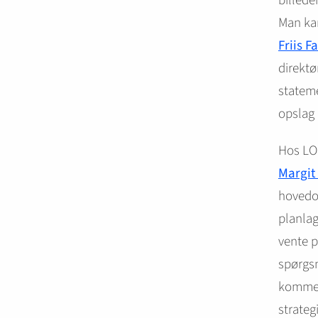
billede
Man kan
Friis F
direktø
stateme
opslag
Hos LO 
Margit
hovedom
planlag
vente p
spørgsm
kommer 
strateg