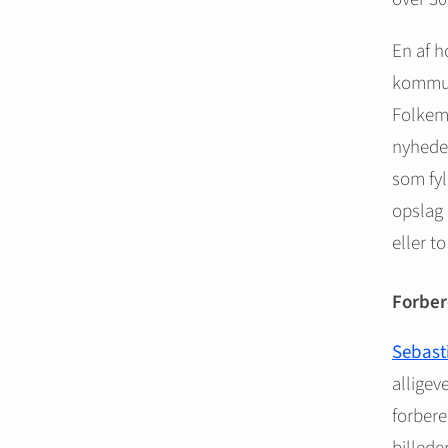
En af h
kommuni
Folkem
nyheder
som fyl
opslag 
eller to
Forber
Sebast
alligev
forbere