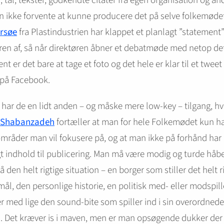
r, tal, tekster, godkendte citater fra egen organisation og an
 ikke forvente at kunne producere det på selve folkemøde
arsøe
fra Plastindustrien har klappet et planlagt ”statement”
ren af, så når direktøren åbner et debatmøde med netop de
nt er det bare at tage et foto og det hele er klar til et tweet 
 på Facebook.
har de en lidt anden – og måske mere low-key – tilgang, hv
 Shabanzadeh
fortæller at man for hele Folkemødet kun ha
råder man vil fokusere på, og at man ikke på forhånd har
t indhold til publicering. Man må være modig og turde håb
å den helt rigtige situation – en borger som stiller det helt r
ål, den personlige historie, en politisk med- eller modspil
med lige den sound-bite som spiller ind i sin overordnede
i. Det kræver is i maven, men er man opsøgende dukker der 