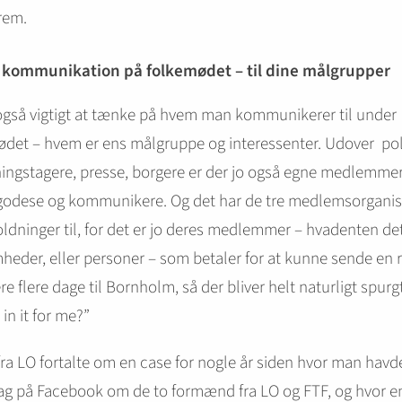
rem.
l kommunikation på folkemødet – til dine målgrupper
også vigtigt at tænke på hvem man kommunikerer til under
det – hvem er ens målgruppe og interessenter. Udover poli
ingstagere, presse, borgere er der jo også egne medlemme
lgodese og kommunikere. Og det har de tre medlemsorganis
ldninger til, for det er jo deres medlemmer – hvadenten det
heder, eller personer – som betaler for at kunne sende en
re flere dage til Bornholm, så der bliver helt naturligt spurgt
 in it for me?”
fra LO fortalte om en case for nogle år siden hvor man havd
ag på Facebook om de to formænd fra LO og FTF, og hvor e