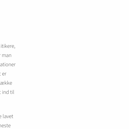
tikere,
r man
ationer
 er
 række
 ind til
e lavet
neste