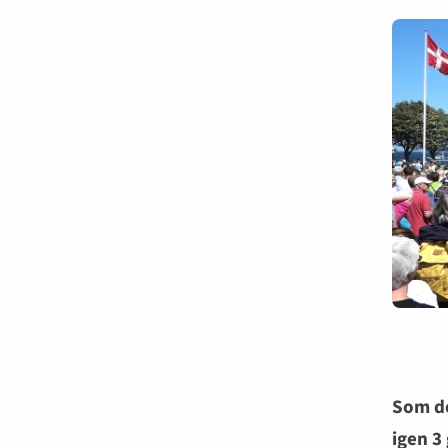
Som de
igen 3