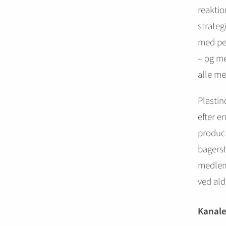
reaktio
strateg
med per
– og me
alle m
Plastin
efter e
produce
bagerst
medlem
ved ald
Kanale