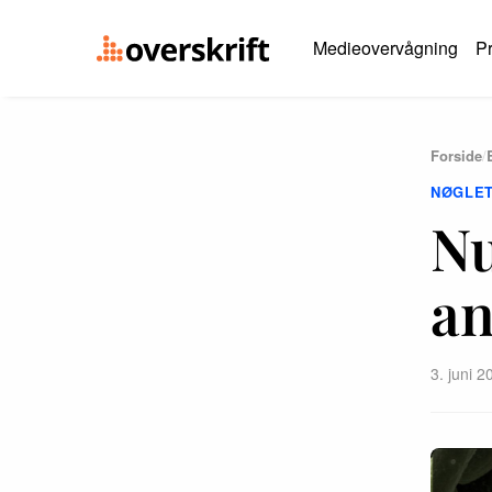
Medieovervågning
Pr
Forside
/
NØGLE
Nu
an
3. juni 2