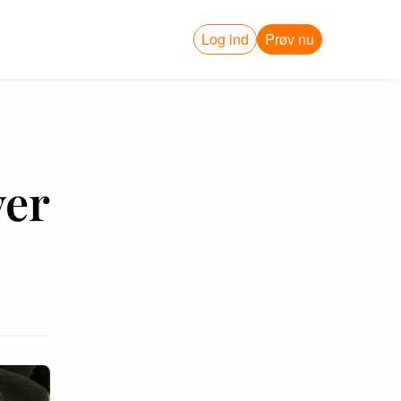
Log ind
Prøv nu
ver