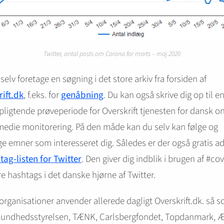
Twitter, antal posts om Corona for marts – maj 2020
selv foretage en søgning i det store arkiv fra forsiden af
ift.dk
, f.eks. for
genåbning
. Du kan også skrive dig op til en
pligtende prøveperiode for Overskrift tjenesten for dansk o
medie monitorering. På den måde kan du selv kan følge og
e emner som interesseret dig. Således er der også gratis a
tag-listen for Twitter
. Den giver dig indblik i brugen af #co
e hashtags i det danske hjørne af Twitter.
rganisationer anvender allerede dagligt Overskrift.dk. så 
Sundhedsstyrelsen, TÆNK, Carlsbergfondet, Topdanmark, Æ