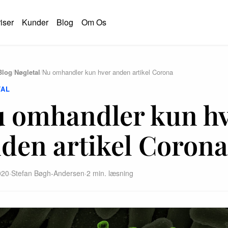
iser
Kunder
Blog
Om Os
Blog
/
Nøgletal
/
Nu omhandler kun hver anden artikel Corona
TAL
 omhandler kun h
den artikel Corona
020
·
Stefan Bøgh-Andersen
·
2 min. læsning