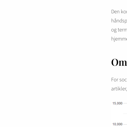
Den kon
håndspr
og term
hjemme
Omt
For soc
artikle