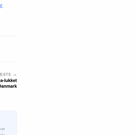
r
.
ÆSTE →
a-lukket
Danmark
n er