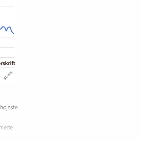
 højeste
amlede