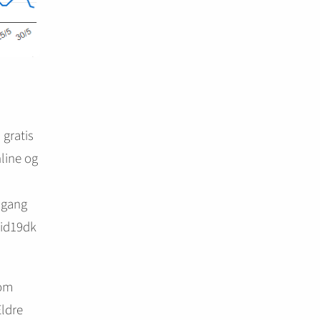
 gratis
nline og
dgang
vid19dk
som
ldre