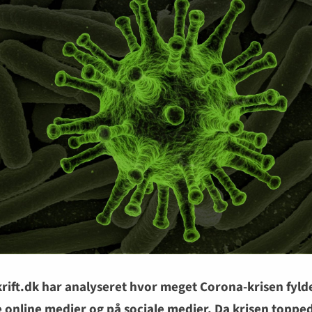
rift.dk har analyseret hvor meget Corona-krisen fylde
 online medier og på sociale medier. Da krisen toppe