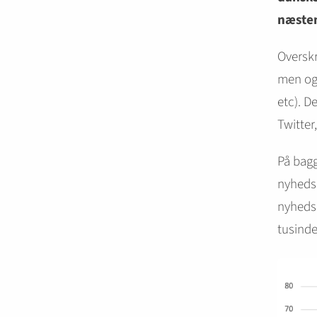
næsten
Overskr
men ogs
etc). D
Twitter
På bagg
nyhedsk
nyhedsa
tusind