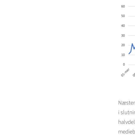
Næsten 
i slutn
halvdel
medieb