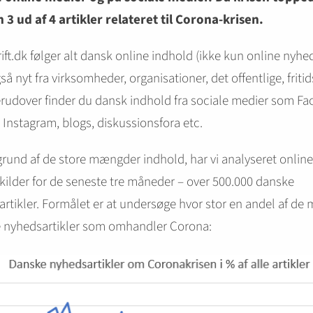
 3 ud af 4 artikler relateret til Corona-krisen.
ift.dk følger alt dansk online indhold (ikke kun online nyhed
å nyt fra virksomheder, organisationer, det offentlige, fritid
erudover finder du dansk indhold fra sociale medier som F
, Instagram, blogs, diskussionsfora etc.
rund af de store mængder indhold, har vi analyseret online
ilder for de seneste tre måneder – over 500.000 danske
rtikler. Formålet er at undersøge hvor stor en andel af de
e nyhedsartikler som omhandler Corona: