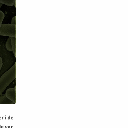
r i de
de var