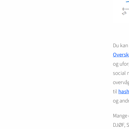
Du kan 
Overskr
og ufor
social 
overvåg
til
hash
og andr
Mange o
DJØF, 