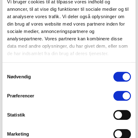
Vi bruger cookies til at tilpasse vores indhold og
CASE STUDY: Store tidsbesparelser med AI workflows
annoncer, til at vise dig funktioner til sociale medier og til
at analysere vores trafik. Vi deler også oplysninger om
KV25 borgmesterkampen i København spidser til – også online
din brug af vores website med vores partnere inden for
De 10 vigtigste spørgsmål og svar om medieovervågning
sociale medier, annonceringspartnere og
analysepartnere. Vores partnere kan kombinere disse
data med andre oplysninger, du har givet dem, eller som
de har indsamlet fra din brug af deres tjenester.
Mest læste indlæg det seneste år
Samtykkevalg
Nødvendig
Præferencer
Statistik
Marketing