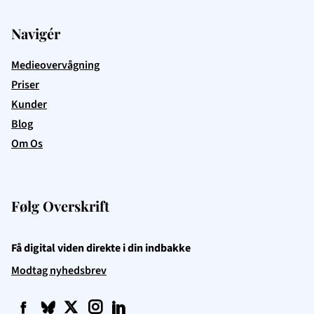
Navigér
Medieovervågning
Priser
Kunder
Blog
Om Os
Følg Overskrift
Få digital viden direkte i din indbakke
Modtag nyhedsbrev
f
q
t
i
l