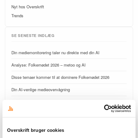
Nyt hos Overskrift
Trends
SE SENESTE INDLÆG
Din mediemonitorering taler nu direkte med din AI
Analyse: Folkemødet 2026 – metoo og AI
Disse temaer kommer til at dominere Folkemødet 2026
Din AI-venlige medieovervågning
Overskrift i nye klæder
Signal eller støj – begynderguide til medieovervågning
Det fragmenterede mediebillede udfordrer kommunikatørens
Overskrift bruger cookies
overblik