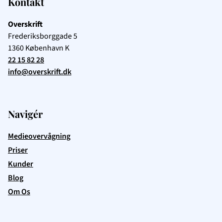
Kontakt
Overskrift
Frederiksborggade 5
1360
København K
22 15 82 28
info@overskrift.dk
Navigér
Medieovervågning
Priser
Kunder
Blog
Om Os