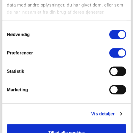
data med andre oplysninger, du har givet dem, eller som
Din AI-venlige medieovervågning
de har indsamlet fra din brug af deres tjenester.
Overskrift i nye klæder
Samtykkevalg
Signal eller støj – begynderguide til medieovervågning
Nødvendig
Det fragmenterede mediebillede udfordrer kommunikatørens
overblik
Præferencer
CASE STUDY: Store tidsbesparelser med AI workflows
Statistik
KV25 borgmesterkampen i København spidser til – også online
De 10 vigtigste spørgsmål og svar om medieovervågning
Marketing
Vis detaljer
Mest læste indlæg det seneste år
Tillad alle cookies