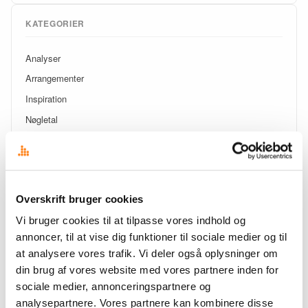
KATEGORIER
Analyser
Arrangementer
Inspiration
Nøgletal
Nyt hos Overskrift
Trends
Overskrift bruger cookies
SE SENESTE INDLÆG
Vi bruger cookies til at tilpasse vores indhold og
annoncer, til at vise dig funktioner til sociale medier og til
Din mediemonitorering taler nu direkte med din AI
at analysere vores trafik. Vi deler også oplysninger om
Analyse: Folkemødet 2026 – metoo og AI
din brug af vores website med vores partnere inden for
sociale medier, annonceringspartnere og
Disse temaer kommer til at dominere Folkemødet 2026
analysepartnere. Vores partnere kan kombinere disse