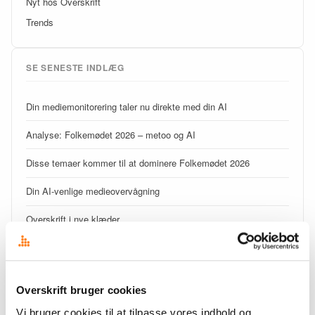
Nyt hos Overskrift
Trends
SE SENESTE INDLÆG
Din mediemonitorering taler nu direkte med din AI
Analyse: Folkemødet 2026 – metoo og AI
Disse temaer kommer til at dominere Folkemødet 2026
Din AI-venlige medieovervågning
Overskrift i nye klæder
Signal eller støj – begynderguide til medieovervågning
Det fragmenterede mediebillede udfordrer kommunikatørens
overblik
Overskrift bruger cookies
Vi bruger cookies til at tilpasse vores indhold og