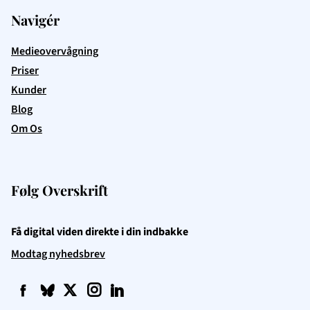
Navigér
Medieovervågning
Priser
Kunder
Blog
Om Os
Følg Overskrift
Få digital viden direkte i din indbakke
Modtag nyhedsbrev
f
q
t
i
l