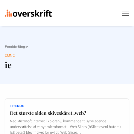
Forside
/
Blog
/
ie
EMNE
ie
TRENDS
Det største siden skiveskåret..web?
Med Microsoft Internet Explorer 8, kommer der tilsyneladende
understøttelse af et nyt microformat – Web Slices (hSlice oveni hAtom).
IE8 beta 2 blev frigivet for nyligt. Web Slices…