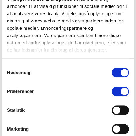
CASE STUDY: Store tidsbesparelser med AI workflows
annoncer, til at vise dig funktioner til sociale medier og til
KV25 borgmesterkampen i København spidser til – også online
at analysere vores trafik. Vi deler også oplysninger om
din brug af vores website med vores partnere inden for
De 10 vigtigste spørgsmål og svar om medieovervågning
sociale medier, annonceringspartnere og
analysepartnere. Vores partnere kan kombinere disse
data med andre oplysninger, du har givet dem, eller som
de har indsamlet fra din brug af deres tjenester.
Mest læste indlæg det seneste år
Samtykkevalg
Nødvendig
Præferencer
Statistik
Marketing