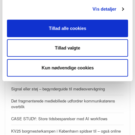
Vis detaljer
SE SENESTE INDLÆG
Din mediemonitorering taler nu direkte med din AI
Tillad alle cookies
Analyse: Folkemødet 2026 – metoo og AI
Tillad valgte
Disse temaer kommer til at dominere Folkemødet 2026
Din AI-venlige medieovervågning
Kun nødvendige cookies
Overskrift i nye klæder
Signal eller støj – begynderguide til medieovervågning
Det fragmenterede mediebillede udfordrer kommunikatørens
overblik
CASE STUDY: Store tidsbesparelser med AI workflows
KV25 borgmesterkampen i København spidser til – også online