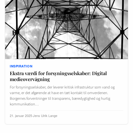
INSPIRATION
Ekstra værdi for forsyningsselskaber: Digital
medieovervågning
For forsyningsselskaber, der leverer kritisk infrastruktur som vand og
varme, er det afgørende at have en tæt kontakt til omverdenen.
Borgernes forventninger til transparens, bæredygtighed og hurtig
kommunikation…
21. januar 2025
·
Jens Ulrik Lange