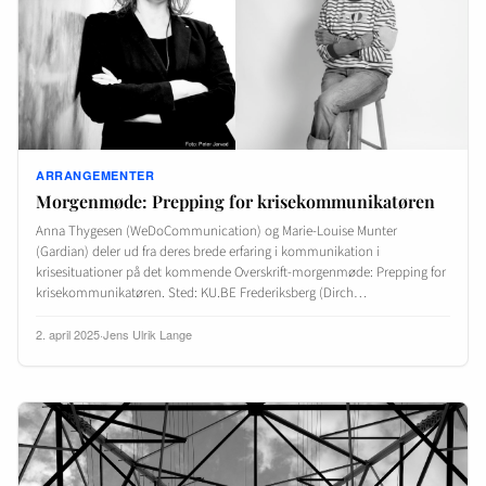
ARRANGEMENTER
Morgenmøde: Prepping for krisekommunikatøren
Anna Thygesen (WeDoCommunication) og Marie-Louise Munter
(Gardian) deler ud fra deres brede erfaring i kommunikation i
krisesituationer på det kommende Overskrift-morgenmøde: Prepping for
krisekommunikatøren. Sted: KU.BE Frederiksberg (Dirch…
2. april 2025
·
Jens Ulrik Lange