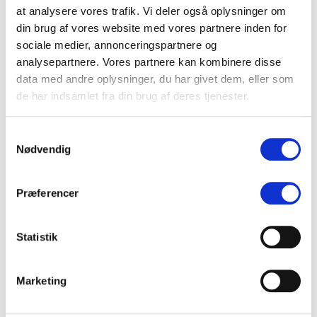
at analysere vores trafik. Vi deler også oplysninger om
din brug af vores website med vores partnere inden for
sociale medier, annonceringspartnere og
analysepartnere. Vores partnere kan kombinere disse
data med andre oplysninger, du har givet dem, eller som
Søg
de har indsamlet fra din brug af deres tjenester.
Søg
Samtykkevalg
Nødvendig
KATEGORIER
Præferencer
Analyser
Arrangementer
Inspiration
Statistik
Nøgletal
Nyt hos Overskrift
Marketing
Trends