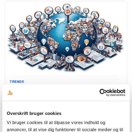
TRENDS
Lokal medieovervågning: Essentielt for globale
virksomheder
Det kan have stor værdi for selv store internationale virksomheder, at
supplere med lokale mediemonitoreringstjenester, uanset at man har
Overskrift bruger cookies
købt sig ind i et større globalt medieværktøj. Det…
Vi bruger cookies til at tilpasse vores indhold og
31. maj 2024
·
Jens Ulrik Lange
annoncer, til at vise dig funktioner til sociale medier og til