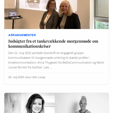
ARRANGEMENTER
Indsigter fra et tankevækkende morgenmøde om
kommunikationskriser
Den 22. maj 2025 samlede Overskrift en engageret gruppe
kommunikatører til morgenmøde omkring to stærke profiler i
krisekommunikation: Anna Thygesen fra WeDoCommunication og Marie-
Louise Munter fra Gardian. Læs…
26. maj 2025
·
Jens Ulrik Lange