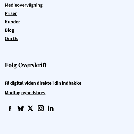
Medieovervågning
Priser
Kunder
Blog
Om Os
Følg Overskrift
Få digital viden direkte i din indbakke
Modtag nyhedsbrev
f
q
t
i
l