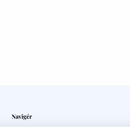
Navigér
Medieovervågning