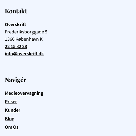
Kontakt
Overskrift
Frederiksborggade 5
1360
København K
22 15 82 28
info@overskrift.dk
Navigér
Medieovervågning
Priser
Kunder
Blog
Om Os