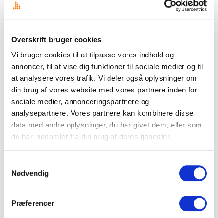
Disse temaer kommer til at dominere Folkemødet 2026
Din AI-venlige medieovervågning
Overskrift bruger cookies
Overskrift i nye klæder
Vi bruger cookies til at tilpasse vores indhold og
Signal eller støj – begynderguide til medieovervågning
annoncer, til at vise dig funktioner til sociale medier og til
at analysere vores trafik. Vi deler også oplysninger om
Det fragmenterede mediebillede udfordrer kommunikatørens
din brug af vores website med vores partnere inden for
overblik
sociale medier, annonceringspartnere og
analysepartnere. Vores partnere kan kombinere disse
CASE STUDY: Store tidsbesparelser med AI workflows
data med andre oplysninger, du har givet dem, eller som
KV25 borgmesterkampen i København spidser til – også online
de har indsamlet fra din brug af deres tjenester.
De 10 vigtigste spørgsmål og svar om medieovervågning
Samtykkevalg
Nødvendig
Præferencer
Mest læste indlæg det seneste år