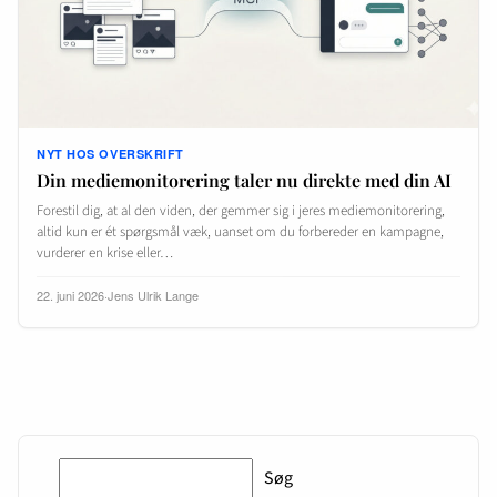
NYT HOS OVERSKRIFT
Din mediemonitorering taler nu direkte med din AI
Forestil dig, at al den viden, der gemmer sig i jeres mediemonitorering,
altid kun er ét spørgsmål væk, uanset om du forbereder en kampagne,
vurderer en krise eller…
22. juni 2026
·
Jens Ulrik Lange
Søg
Søg