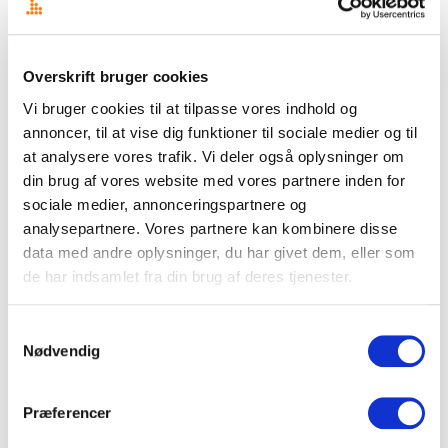
Disse temaer kommer til at dominere Folkemødet 2026
Din AI-venlige medieovervågning
Overskrift bruger cookies
Overskrift i nye klæder
Vi bruger cookies til at tilpasse vores indhold og
Signal eller støj – begynderguide til medieovervågning
annoncer, til at vise dig funktioner til sociale medier og til
at analysere vores trafik. Vi deler også oplysninger om
Det fragmenterede mediebillede udfordrer kommunikatørens
din brug af vores website med vores partnere inden for
overblik
sociale medier, annonceringspartnere og
CASE STUDY: Store tidsbesparelser med AI workflows
analysepartnere. Vores partnere kan kombinere disse
data med andre oplysninger, du har givet dem, eller som
KV25 borgmesterkampen i København spidser til – også online
de har indsamlet fra din brug af deres tjenester.
De 10 vigtigste spørgsmål og svar om medieovervågning
Samtykkevalg
Nødvendig
Præferencer
Mest læste indlæg det seneste år