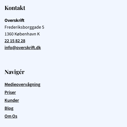
Kontakt
Overskrift
Frederiksborggade 5
1360
København K
22 15 82 28
info@overskrift.dk
Navigér
Medieovervågning
Priser
Kunder
Blog
Om Os