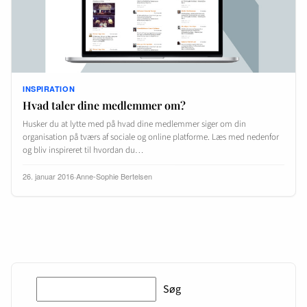
INSPIRATION
Hvad taler dine medlemmer om?
Husker du at lytte med på hvad dine medlemmer siger om din
organisation på tværs af sociale og online platforme. Læs med nedenfor
og bliv inspireret til hvordan du…
26. januar 2016
·
Anne-Sophie Bertelsen
Søg
Søg