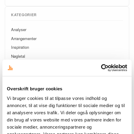
KATEGORIER
Analyser
Arrangementer
Inspiration
Nøgletal
Nyt hos Overskrift
Trends
Overskrift bruger cookies
SE SENESTE INDLÆG
Vi bruger cookies til at tilpasse vores indhold og
annoncer, til at vise dig funktioner til sociale medier og til
Din mediemonitorering taler nu direkte med din AI
at analysere vores trafik. Vi deler også oplysninger om
din brug af vores website med vores partnere inden for
Analyse: Folkemødet 2026 – metoo og AI
sociale medier, annonceringspartnere og
Disse temaer kommer til at dominere Folkemødet 2026