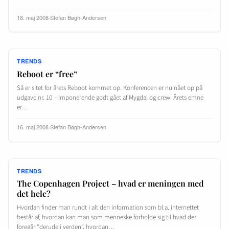
18. maj 2008
·
Stefan Bøgh-Andersen
TRENDS
Reboot er “free”
Så er sitet for årets Reboot kommet op. Konferencen er nu nået op på
udgave nr. 10 – imponerende godt gået af Mygdal og crew. Årets emne
er…
16. maj 2008
·
Stefan Bøgh-Andersen
TRENDS
The Copenhagen Project – hvad er meningen med
det hele?
Hvordan finder man rundt i alt den information som bl.a. internettet
består af, hvordan kan man som menneske forholde sig til hvad der
foregår “derude i verden”, hvordan…