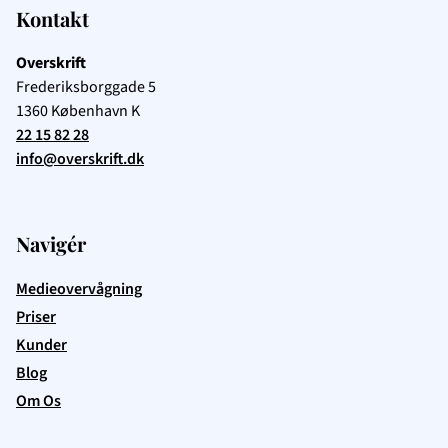
Kontakt
Overskrift
Frederiksborggade 5
1360
København K
22 15 82 28
info@overskrift.dk
Navigér
Medieovervågning
Priser
Kunder
Blog
Om Os