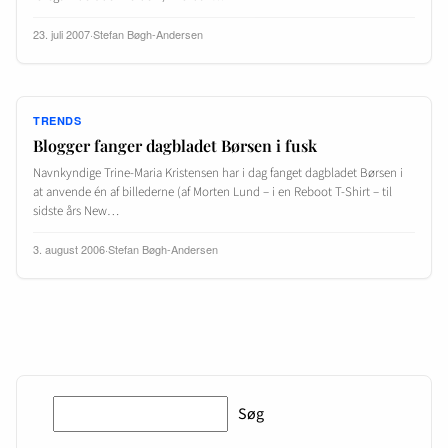
23. juli 2007
·
Stefan Bøgh-Andersen
TRENDS
Blogger fanger dagbladet Børsen i fusk
Navnkyndige Trine-Maria Kristensen har i dag fanget dagbladet Børsen i
at anvende én af billederne (af Morten Lund – i en Reboot T-Shirt – til
sidste års New…
3. august 2006
·
Stefan Bøgh-Andersen
Søg
Søg