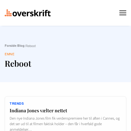
Forside
/
Blog
/
Reboot
EMNE
Reboot
TRENDS
Indiana Jones vælter nettet
Den nye Indiana Jones film fik verdenspremiere her til aften i Cannes, og
det ser ud til at filmen faktisk holder – den får i hverfald gode
anmeldelser…