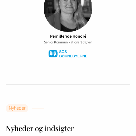
Jeanette Hedegaard
Pernille Yde Honoré
Senior Kommunikationsrådgiver
Kommunikationskonsulent
Thomas Olsen
Digital Kommunikationskonsulent
Nyheder
Nyheder og indsigter