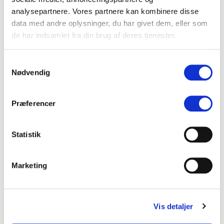
analysepartnere. Vores partnere kan kombinere disse
Digitalt overblik
data med andre oplysninger, du har givet dem, eller som
de har indsamlet fra din brug af deres tjenester.
Din digitale medieovervågning
Samtykkevalg
Nødvendig
Dit digitale overblik - hver morgen, enkelt og effektivt
Præferencer
Statistik
Følg med
Marketing
Få Danmarks stærkeste dækning af digitale og sociale medier.
Vis detaljer