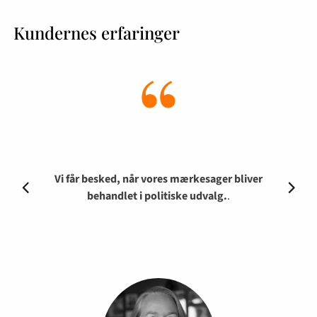
Kundernes erfaringer
“
Alle de gode historier havde jeg aldrig fundet
Vi får besked, når vores mærkesager bliver
Jeg anvender det dagligt, både til generel
medieovervågning, og i arbejdet med
behandlet i politiske udvalg.
frem til uden Overskrift.
.
.
potentielle kriser.
.