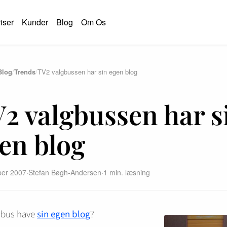
iser
Kunder
Blog
Om Os
Blog
/
Trends
/
TV2 valgbussen har sin egen blog
S
2 valgbussen har s
en blog
ber 2007
·
Stefan Bøgh-Andersen
·
1 min. læsning
 bus have
sin egen blog
?