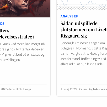
ANALYSER
Sådan udspillede
NDS
shitstormen om Lizet
tters
Risgaard sig
levelsesstrategi
Søndag kulminerede sagen om
r. Musk ved roret, kan meget nå
tidligere FH-formand, Lizette Ris
re sig hos Twitter før dagen er
da hun valgte at trække sig fra 
Vi giver et bud på en status og
som formand. Indledningsvis så 
en udvikling du…
ellers ud til at hun kunne ride…
i 2023
·
Jens Ulrik Lange
1. maj 2023
·
Stefan Bøgh-Anders