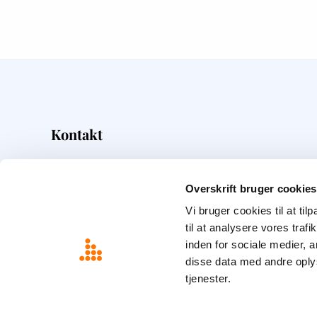
Kontakt
Overskrift
Frederiksborggade 5
Overskrift bruger cookies
1360
København K
Vi bruger cookies til at til
22 15 82 28
til at analysere vores tra
info@overskrift.dk
inden for sociale medier,
disse data med andre oplys
tjenester.