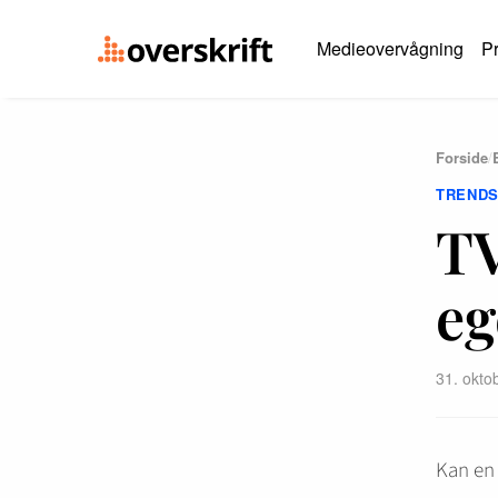
Medieovervågning
Pr
Forside
/
TREND
TV
eg
31. okto
Kan en