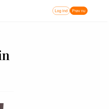
Log ind
Prøv nu
in