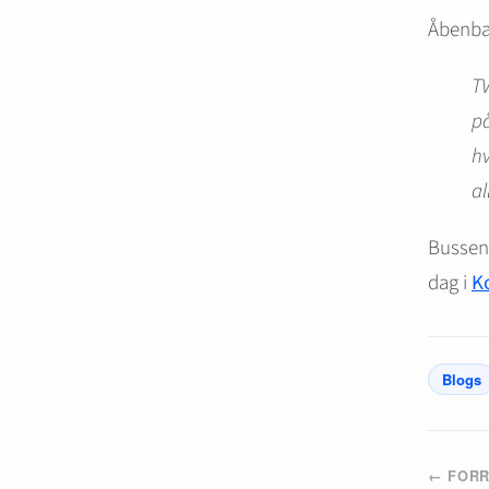
Åbenba
T
på
hv
al
Bussen 
dag i
K
Blogs
← FORR