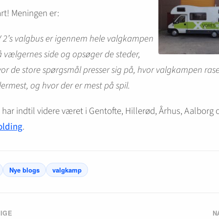
rt! Meningen er:
V 2’s valgbus er igennem hele valgkampen
 vælgernes side og opsøger de steder,
or de store spørgsmål presser sig på, hvor valgkampen ras
lermest, og hvor der er mest på spil.
har indtil videre været i Gentofte, Hillerød, Århus, Aalborg o
olding
.
Nye blogs
valgkamp
IGE
N