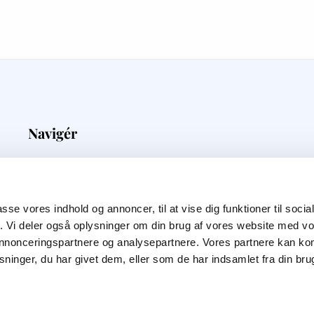
Navigér
Medieovervågning
Priser
Kunder
passe vores indhold og annoncer, til at vise dig funktioner til soci
Blog
fik. Vi deler også oplysninger om din brug af vores website med v
Om Os
 annonceringspartnere og analysepartnere. Vores partnere kan k
ninger, du har givet dem, eller som de har indsamlet fra din bru