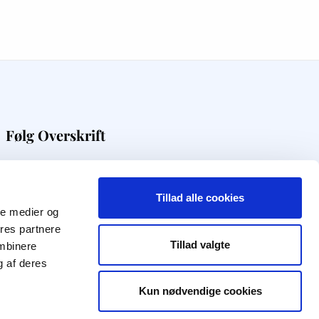
Følg Overskrift
Få digital viden direkte i din indbakke
Tillad alle cookies
Modtag nyhedsbrev
ale medier og
ores partnere
Tillad valgte
ombinere
f
q
t
i
l
g af deres
Kun nødvendige cookies