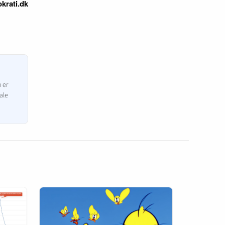
krati.dk
n er
ale