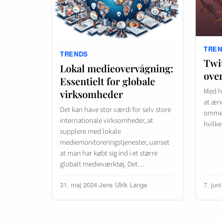
TRE
TRENDS
Twi
Lokal medieovervågning:
over
Essentielt for globale
Med h
virksomheder
at ænd
Det kan have stor værdi for selv store
omme. 
internationale virksomheder, at
hvilk
supplere med lokale
mediemonitoreringstjenester, uanset
at man har købt sig ind i et større
globalt medieværktøj. Det…
31. maj 2024
·
Jens Ulrik Lange
7. jun