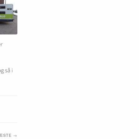
er
g så i
ÆSTE →