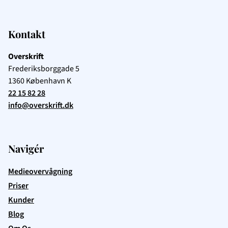
Kontakt
Overskrift
Frederiksborggade 5
1360
København K
22 15 82 28
info@overskrift.dk
Navigér
Medieovervågning
Priser
Kunder
Blog