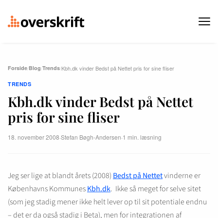
Forside
/
Blog
/
Trends
/
Kbh.dk vinder Bedst på Nettet pris for sine fliser
TRENDS
Kbh.dk vinder Bedst på Nettet
pris for sine fliser
18. november 2008
·
Stefan Bøgh-Andersen
·
1 min. læsning
Jeg ser lige at blandt årets (2008)
Bedst på Nettet
vinderne er
Københavns Kommunes
Kbh.dk
. Ikke så meget for selve sitet
(som jeg stadig mener ikke helt lever op til sit potentiale endnu
– det er da også stadig i Beta), men for integrationen af