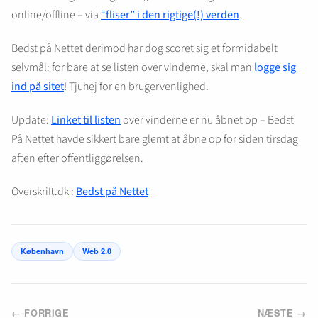
online/offline – via
“fliser” i den rigtige(!) verden
.
Bedst på Nettet derimod har dog scoret sig et formidabelt
selvmål: for bare at se listen over vinderne, skal man
logge sig
ind på sitet
! Tjuhej for en brugervenlighed.
Update:
Linket til listen
over vinderne er nu åbnet op – Bedst
På Nettet havde sikkert bare glemt at åbne op for siden tirsdag
aften efter offentliggørelsen.
Overskrift.dk :
Bedst på Nettet
København
Web 2.0
← FORRIGE
NÆSTE →