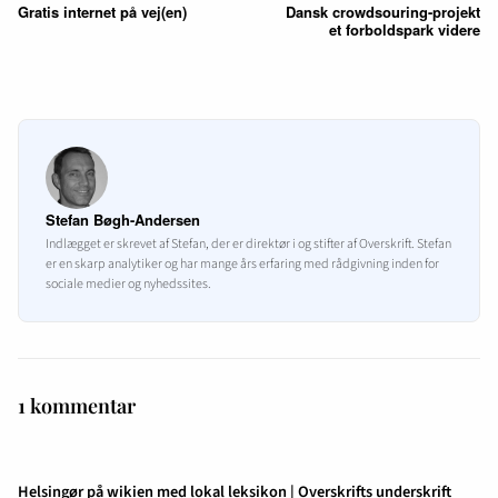
Gratis internet på vej(en)
Dansk crowdsouring-projekt
et forboldspark videre
Stefan Bøgh-Andersen
Indlægget er skrevet af Stefan, der er direktør i og stifter af Overskrift. Stefan
er en skarp analytiker og har mange års erfaring med rådgivning inden for
sociale medier og nyhedssites.
1 kommentar
Helsingør på wikien med lokal leksikon | Overskrifts underskrift