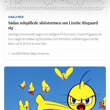
ANALYSER
Sådan udspillede shitstormen om Lizette Risgaard
sig
Søndag kulminerede sagen om tidligere FH-formand, Lizette Risgaard, da
hun valgte at trække sig fra posten som formand. Indledningsvis så det
ellers ud til at hun kunne ride…
1. maj 2023
·
Stefan Bøgh-Andersen