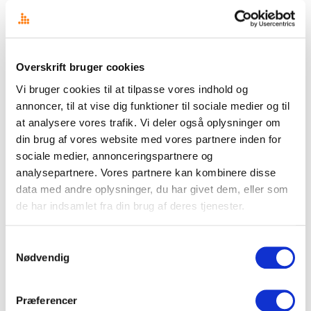
Overskrift bruger cookies
Vi bruger cookies til at tilpasse vores indhold og
TRENDS
annoncer, til at vise dig funktioner til sociale medier og til
Lokal medieovervågning: Essentielt for globale
at analysere vores trafik. Vi deler også oplysninger om
virksomheder
din brug af vores website med vores partnere inden for
Det kan have stor værdi for selv store internationale virksomheder, at
sociale medier, annonceringspartnere og
supplere med lokale mediemonitoreringstjenester, uanset at man har
købt sig ind i et større globalt medieværktøj. Det…
analysepartnere. Vores partnere kan kombinere disse
data med andre oplysninger, du har givet dem, eller som
31. maj 2024
·
Jens Ulrik Lange
de har indsamlet fra din brug af deres tjenester.
Samtykkevalg
Nødvendig
Præferencer