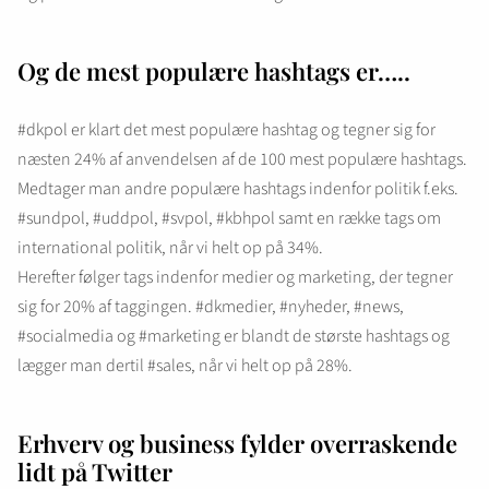
Og de mest populære hashtags er…..
#dkpol er klart det mest populære hashtag og tegner sig for
næsten 24% af anvendelsen af de 100 mest populære hashtags.
Medtager man andre populære hashtags indenfor politik f.eks.
#sundpol, #uddpol, #svpol, #kbhpol samt en række tags om
international politik, når vi helt op på 34%.
Herefter følger tags indenfor medier og marketing, der tegner
sig for 20% af taggingen. #dkmedier, #nyheder, #news,
#socialmedia og #marketing er blandt de største hashtags og
lægger man dertil #sales, når vi helt op på 28%.
Erhverv og business fylder overraskende
lidt på Twitter