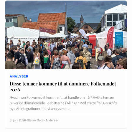
ANALYSER
Disse temaer kommer til at dominere Folkemødet
2026
Hvad mon Folkemødet kommer til at handle om i år? Hvilke temaer
bliver de dominerende i debatterne i Allinge? Med støtte fra Overskrifts
nye AI-integrationer, har vi analyseret…
8. juni 2026
·
Stefan Bøgh-Andersen