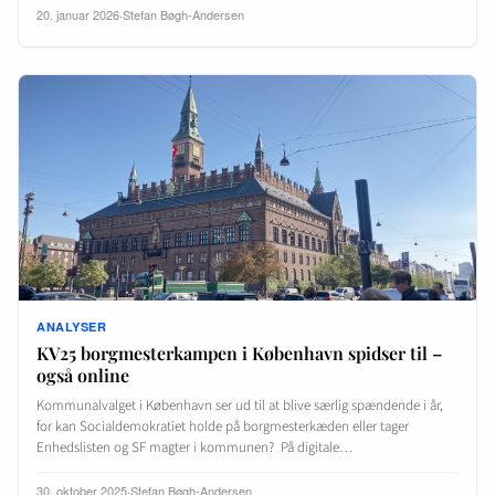
20. januar 2026
·
Stefan Bøgh-Andersen
ANALYSER
KV25 borgmesterkampen i København spidser til –
også online
Kommunalvalget i København ser ud til at blive særlig spændende i år,
for kan Socialdemokratiet holde på borgmesterkæden eller tager
Enhedslisten og SF magter i kommunen? På digitale…
30. oktober 2025
·
Stefan Bøgh-Andersen