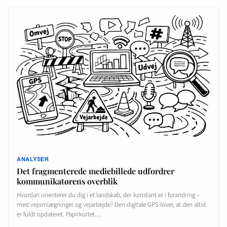
ANALYSER
Det fragmenterede mediebillede udfordrer
kommunikatørens overblik
Hvordan orienterer du dig i et landskab, der konstant er i forandring –
med vejomlægninger og vejarbejde? Den digitale GPS lover, at den altid
er fuldt opdateret. Papirkortet…