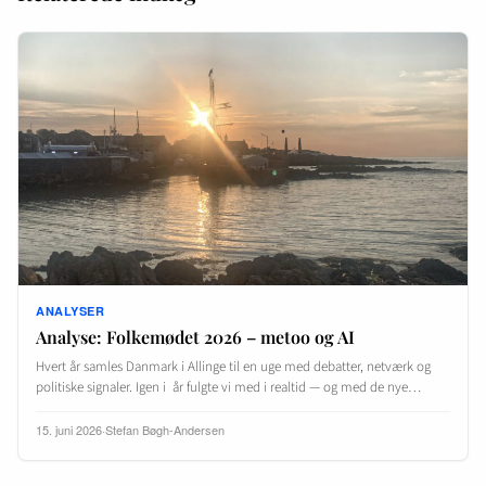
ANALYSER
Analyse: Folkemødet 2026 – metoo og AI
Hvert år samles Danmark i Allinge til en uge med debatter, netværk og
politiske signaler. Igen i år fulgte vi med i realtid — og med de nye…
15. juni 2026
·
Stefan Bøgh-Andersen