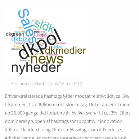
Mest anvendte hashtags på Twitter i 2017
Erhvervsrelaterede hashtags fylder modsat relativt lidt, ca. 5%
tilsammen, hvor #dkbiz er det største tag. Det er anvendt mere
en 25.000 gange det forløbne år, hvilket svarer til ca. 3%. Ellers
domineres gruppen af hashtags som #cphftw, #innovation,
#dktrp, #leadership og #fintech. Hashtags som #dkledelse,
#digitalisering, #dkerhverv og #erhverv er overraskende nok