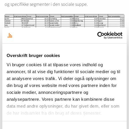
og specifikke segmenter i den sociale suppe.
Overskrift bruger cookies
Se vores top 20 over mest anvendte hashtags her.
Vi bruger cookies til at tilpasse vores indhold og
annoncer, til at vise dig funktioner til sociale medier og til
Vil du monitorere udvalgte hashtags?
Prøv vores tjeneste gratis
at analysere vores trafik. Vi deler også oplysninger om
din brug af vores website med vores partnere inden for
i 14 dage
og få den stærkeste dækning af det danske
sociale medier, annonceringspartnere og
kildeunivers.
analysepartnere. Vores partnere kan kombinere disse
data med andre oplysninger, du har givet dem, eller som
de har indsamlet fra din brug af deres tjenester.
Samtykkevalg