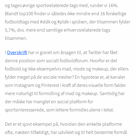
og tages øvrige sportsrelaterede tags med, runder vi 16%.
Blandt top100 finder vi således ikke mindre end 16 forskellige
fodboldtags med #sldk og #pldk i spidsen, der tilsammen fylder
5,7%, dvs. mere end samtlige erhvervsrelaterede tags
tilsammen.
I
Overskrift
har vi gisnet om årsagen til, at Twitter har fået
denne position som socialt fodboldforum. Hvorfor er det
fodbold og ikke eksempelvis mad, mode og makeup, der ellers
fylder meget på de sociale medier? En hypotese er, at kanaler
som Instagram og Pinterest i kraft af deres visuelle form falder
mere naturligt til formidling af mad og makeup. Samtidig har
der måske har manglet en social platform for
sportsinteresserede, som lettere formidles alene i tekst.
Det er et sjovt eksempel på, hvordan den enkelte platforme
ofte, næsten tilfældigt, har udviklet sig til helt bestemte formål