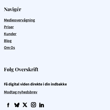
Navigér
Medieovervågning
Priser
Kunder
Blog
Om Os
Følg Overskrift
Få digital viden direkte i din indbakke
Modtag nyhedsbrev
f
q
t
i
l