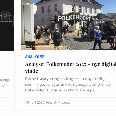
ANALYSER
Analyse: Folkemødet 2025 – nye digita
vinde
Dyk ned i analysen og bliv klogere på de nyeste digitale
dersøge
strømninger, der også i år viste sig meget tydeligt under
aksis
Folkemødet i Allinge på Bornholm. Fokus på…
16. juni 2025
·
Jens Ulrik Lange