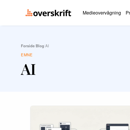
Medieovervågning
Pr
Forside
/
Blog
/
AI
EMNE
AI