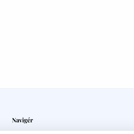
Navigér
Medieovervågning