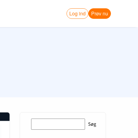
Log ind
Prøv nu
Søg
Søg