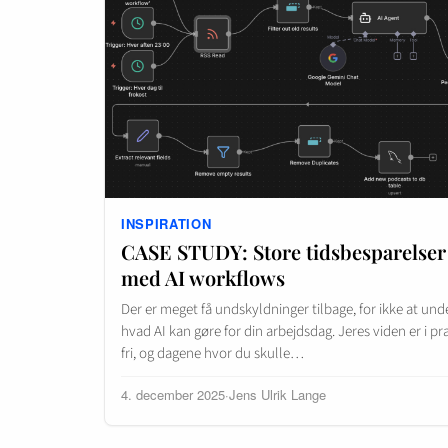
INSPIRATION
CASE STUDY: Store tidsbesparelser
med AI workflows
Der er meget få undskyldninger tilbage, for ikke at un
hvad AI kan gøre for din arbejdsdag. Jeres viden er i pr
fri, og dagene hvor du skulle…
4. december 2025
·
Jens Ulrik Lange