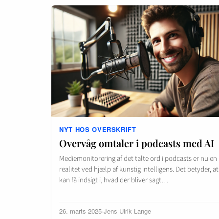
NYT HOS OVERSKRIFT
Overvåg omtaler i podcasts med AI
Mediemonitorering af det talte ord i podcasts er nu en
realitet ved hjælp af kunstig intelligens. Det betyder, a
kan få indsigt i, hvad der bliver sagt…
26. marts 2025
·
Jens Ulrik Lange