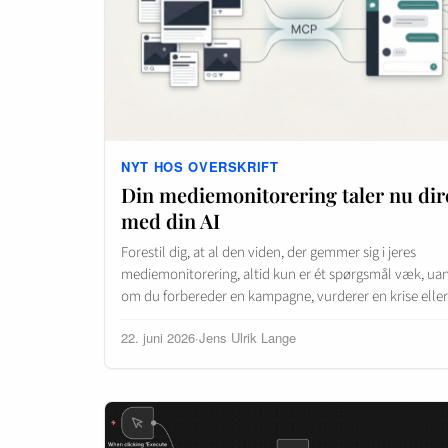
NYT HOS OVERSKRIFT
Din mediemonitorering taler nu dir
med din AI
Forestil dig, at al den viden, der gemmer sig i jeres
mediemonitorering, altid kun er ét spørgsmål væk, ua
om du forbereder en kampagne, vurderer en krise ell
22. juni 2026
·
Jens Ulrik Lange