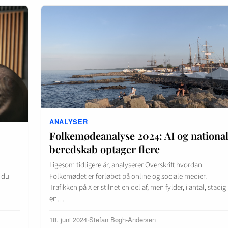
ANALYSER
Folkemødeanalyse 2024: AI og national
beredskab optager flere
Ligesom tidligere år, analyserer Overskrift hvordan
t du
Folkemødet er forløbet på online og sociale medier.
Trafikken på X er stilnet en del af, men fylder, i antal, stadig
en…
18. juni 2024
·
Stefan Bøgh-Andersen