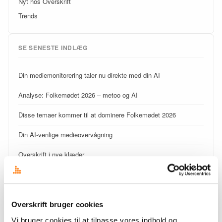
Nyt hos Overskrift
Trends
SE SENESTE INDLÆG
Din mediemonitorering taler nu direkte med din AI
Analyse: Folkemødet 2026 – metoo og AI
Disse temaer kommer til at dominere Folkemødet 2026
Din AI-venlige medieovervågning
Overskrift i nye klæder
Signal eller støj – begynderguide til medieovervågning
Det fragmenterede mediebillede udfordrer kommunikatørens
overblik
Overskrift bruger cookies
Vi bruger cookies til at tilpasse vores indhold og