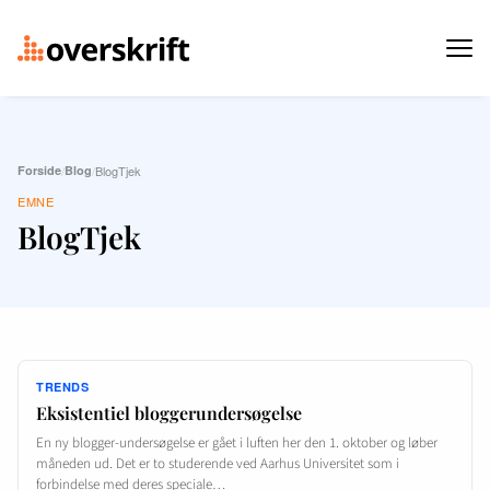
Forside
/
Blog
/
BlogTjek
EMNE
BlogTjek
TRENDS
Eksistentiel bloggerundersøgelse
En ny blogger-undersøgelse er gået i luften her den 1. oktober og løber
måneden ud. Det er to studerende ved Aarhus Universitet som i
forbindelse med deres speciale…