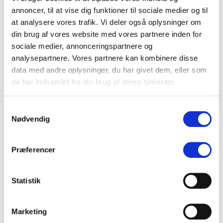
CASE STUDY: Store tidsbesparelser med AI workflows
annoncer, til at vise dig funktioner til sociale medier og til
KV25 borgmesterkampen i København spidser til – også online
at analysere vores trafik. Vi deler også oplysninger om
din brug af vores website med vores partnere inden for
De 10 vigtigste spørgsmål og svar om medieovervågning
sociale medier, annonceringspartnere og
analysepartnere. Vores partnere kan kombinere disse
data med andre oplysninger, du har givet dem, eller som
de har indsamlet fra din brug af deres tjenester.
Mest læste indlæg det seneste år
Samtykkevalg
Nødvendig
Præferencer
Statistik
Marketing