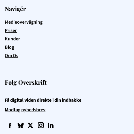
Navigér
Medieovervågning
Priser
Kunder
Blog
Om Os
Følg Overskrift
Få digital viden direkte i din indbakke
Modtag nyhedsbrev
f
q
t
i
l