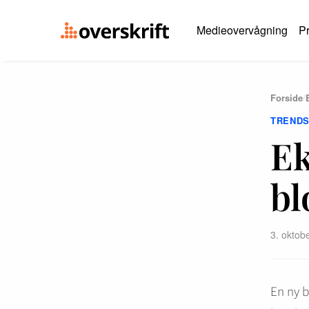
Medieovervågning
Pr
Forside
/
TREND
Ek
bl
3. oktob
En ny b