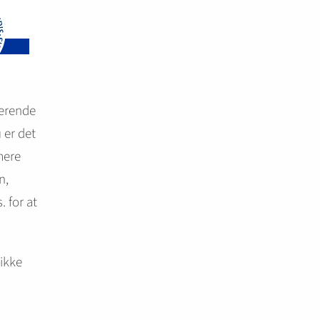
derende
 er det
mere
n,
. for at
ikke