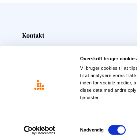
Kontakt
Overskrift
Frederiksborggade 5
Overskrift bruger cookies
1360
København K
Vi bruger cookies til at til
22 15 82 28
til at analysere vores tra
info@overskrift.dk
inden for sociale medier,
disse data med andre oplys
tjenester.
Samtykkevalg
Nødvendig