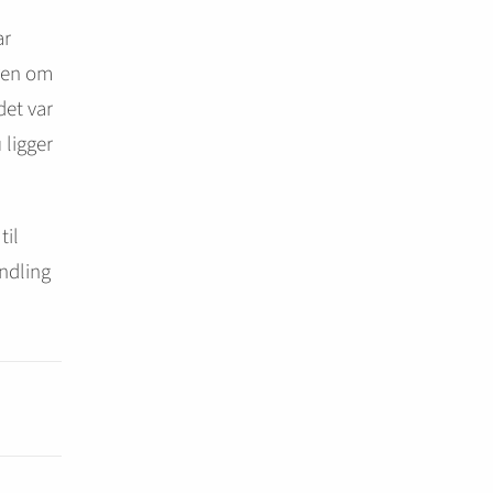
ar
æren om
det var
 ligger
til
ndling