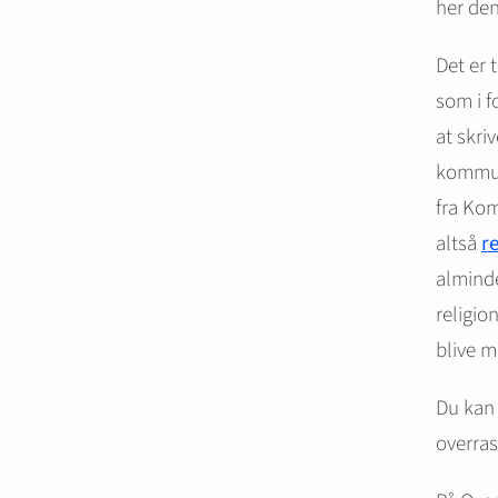
her den
Det er 
som i f
at skri
kommun
fra Kom
altså
r
alminde
religio
blive m
Du ka
overras