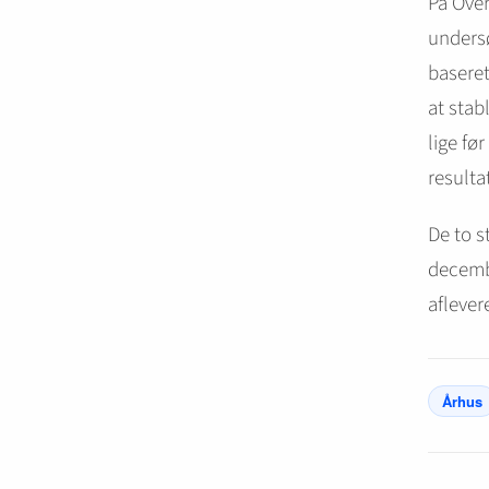
På Over
undersø
baseret
at stab
lige fø
resultat
De to s
decembe
aflever
Århus