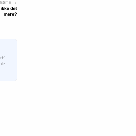
ÆSTE →
 ikke det
mere?
n er
ale