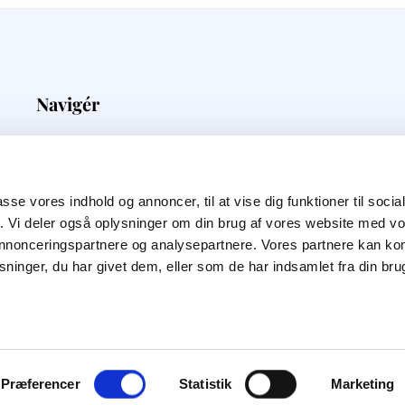
Navigér
Medieovervågning
Priser
Kunder
passe vores indhold og annoncer, til at vise dig funktioner til soci
Blog
fik. Vi deler også oplysninger om din brug af vores website med v
Om Os
 annonceringspartnere og analysepartnere. Vores partnere kan k
ninger, du har givet dem, eller som de har indsamlet fra din bru
Præferencer
Statistik
Marketing
Privatlivspolitik
|
Cookiepolitik