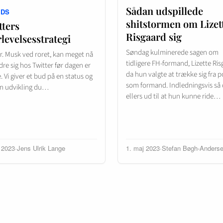
Sådan udspillede
NDS
shitstormen om Lizet
tters
Risgaard sig
levelsesstrategi
Søndag kulminerede sagen om
r. Musk ved roret, kan meget nå
tidligere FH-formand, Lizette Ris
re sig hos Twitter før dagen er
da hun valgte at trække sig fra 
Vi giver et bud på en status og
som formand. Indledningsvis så 
en udvikling du…
ellers ud til at hun kunne ride…
i 2023
·
Jens Ulrik Lange
1. maj 2023
·
Stefan Bøgh-Anders