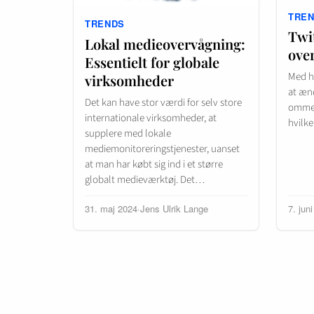
TRE
TRENDS
Twi
Lokal medieovervågning:
over
Essentielt for globale
Med h
virksomheder
at ænd
Det kan have stor værdi for selv store
omme. 
internationale virksomheder, at
hvilk
supplere med lokale
mediemonitoreringstjenester, uanset
at man har købt sig ind i et større
globalt medieværktøj. Det…
31. maj 2024
·
Jens Ulrik Lange
7. jun