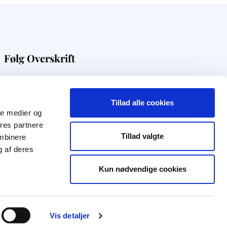
Følg Overskrift
Få digital viden direkte i din indbakke
Tillad alle cookies
Modtag nyhedsbrev
ale medier og
ores partnere
Tillad valgte
ombinere
f
q
t
i
l
g af deres
Kun nødvendige cookies
Vis detaljer