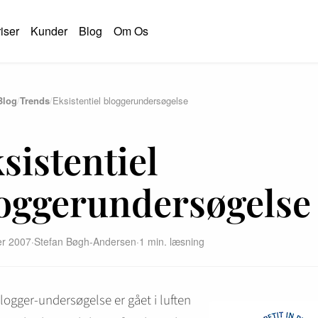
iser
Kunder
Blog
Om Os
Blog
/
Trends
/
Eksistentiel bloggerundersøgelse
S
sistentiel
oggerundersøgelse
er 2007
·
Stefan Bøgh-Andersen
·
1 min. læsning
logger-undersøgelse er gået i luften