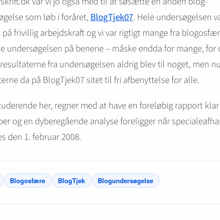
skrift.dk var vi jo også med til at søsætte en anden blog-
gelse som løb i foråret,
BlogTjek07
. Hele undersøgelsen v
 på frivillig arbejdskraft og vi var rigtigt mange fra blogosf
le undersøgelsen på benene – måske endda for mange, for 
r resultaterne fra undersøgelsen aldrig blev til noget, men nu
erne da på BlogTjek07 sitet til fri afbenyttelse for alle.
tuderende her, regner med at have en foreløbig rapport klar 
r og en dyberegående analyse foreligger når specialeafha
es den 1. februar 2008.
Blogosfære
BlogTjek
Blogundersøgelse