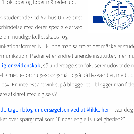
 1. oktober og løber måneden ud.
to studerende ved Aarhus Universitet
orbindelse med deres speciale er ved
ve om nutidige fællesskabs- og
kationsformer. Nu kunne man så tro at det måske er stu
munikation, Medier eller andre lignende institutter, men nu
eligionsvidenskab
, så undersøgelsen fokuserer udover de 
lig medie-forbrugs-spørgsmål også på livsværdier, meditio
n osv. En interessant vinkel på bloggeriet – blogger man f.eks
ere afklaret med sig selv?
n
deltage i blog-undersøgelsen ved at klikke her
– vær dog 
ket over spørgsmål som “Findes engle i virkeligheden?”.