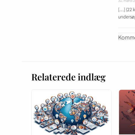
31. marts 
[…] (22 k
undersøg
Kommen
Relaterede indlæg