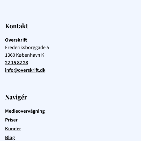
Kontakt
Overskrift
Frederiksborggade 5
1360
København K
22 15 82 28
info@overskrift.dk
Navigér
Medieovervågning
Priser
Kunder
Blog