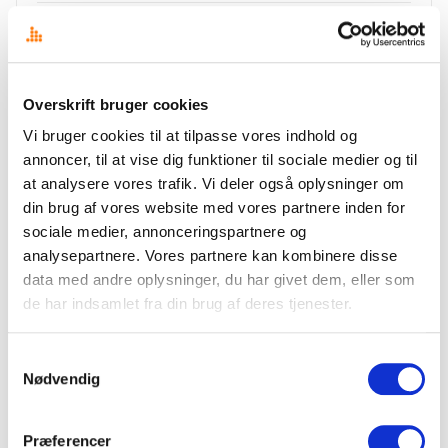
Analyse: Folkemødet 2026 – metoo og AI
Disse temaer kommer til at dominere Folkemødet 2026
Din AI-venlige medieovervågning
Overskrift bruger cookies
Vi bruger cookies til at tilpasse vores indhold og
Overskrift i nye klæder
annoncer, til at vise dig funktioner til sociale medier og til
Signal eller støj – begynderguide til medieovervågning
at analysere vores trafik. Vi deler også oplysninger om
din brug af vores website med vores partnere inden for
Det fragmenterede mediebillede udfordrer kommunikatørens
sociale medier, annonceringspartnere og
overblik
analysepartnere. Vores partnere kan kombinere disse
data med andre oplysninger, du har givet dem, eller som
CASE STUDY: Store tidsbesparelser med AI workflows
de har indsamlet fra din brug af deres tjenester.
KV25 borgmesterkampen i København spidser til – også online
Samtykkevalg
De 10 vigtigste spørgsmål og svar om medieovervågning
Nødvendig
Præferencer