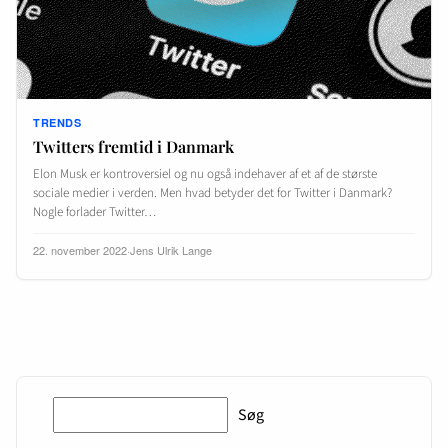
TRENDS
Twitters fremtid i Danmark
Elon Musk er kontroversiel og nu også indehaver af et af de største
sociale medier i verden. Men hvad betyder det for Twitter i Danmark?
Nogle forlader Twitter…
22. november 2022
·
Jens Ulrik Lange
Søg
Søg