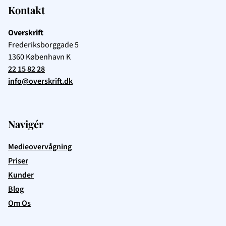
Kontakt
Overskrift
Frederiksborggade 5
1360
København K
22 15 82 28
info@overskrift.dk
Navigér
Medieovervågning
Priser
Kunder
Blog
Om Os