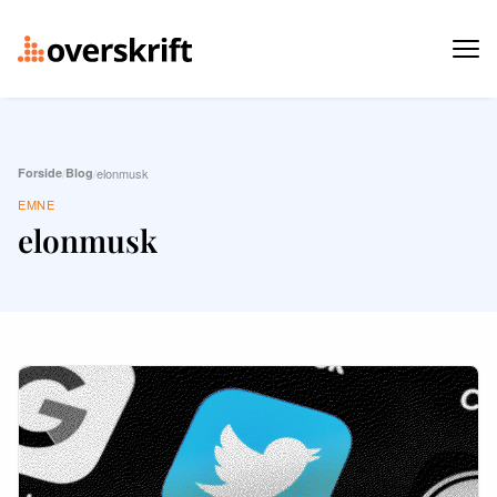
Forside
/
Blog
/
elonmusk
EMNE
elonmusk