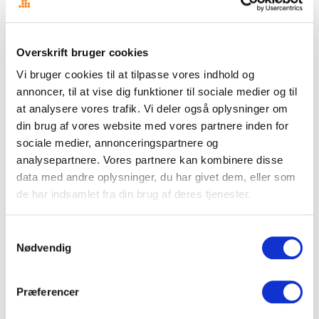
Disse temaer kommer til at dominere Folkemødet 2026
Din AI-venlige medieovervågning
Overskrift bruger cookies
Overskrift i nye klæder
Vi bruger cookies til at tilpasse vores indhold og
Signal eller støj – begynderguide til medieovervågning
annoncer, til at vise dig funktioner til sociale medier og til
at analysere vores trafik. Vi deler også oplysninger om
Det fragmenterede mediebillede udfordrer kommunikatørens
din brug af vores website med vores partnere inden for
overblik
sociale medier, annonceringspartnere og
CASE STUDY: Store tidsbesparelser med AI workflows
analysepartnere. Vores partnere kan kombinere disse
data med andre oplysninger, du har givet dem, eller som
KV25 borgmesterkampen i København spidser til – også online
de har indsamlet fra din brug af deres tjenester.
De 10 vigtigste spørgsmål og svar om medieovervågning
Samtykkevalg
Nødvendig
Mest læste indlæg det seneste år
Præferencer