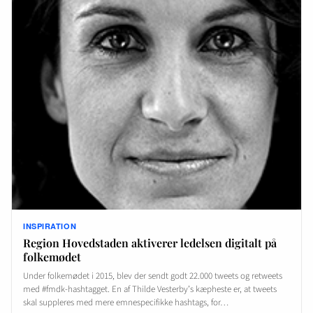
INSPIRATION
Region Hovedstaden aktiverer ledelsen digitalt på
folkemødet
Under folkemødet i 2015, blev der sendt godt 22.000 tweets og retweets
med #fmdk-hashtagget. En af Thilde Vesterby’s kæpheste er, at tweets
skal suppleres med mere emnespecifikke hashtags, for…