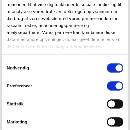
annoncer, til at vise dig funktioner til sociale medier og til
Trends
at analysere vores trafik. Vi deler også oplysninger om
din brug af vores website med vores partnere inden for
SE SENESTE INDLÆG
sociale medier, annonceringspartnere og
analysepartnere. Vores partnere kan kombinere disse
data med andre oplysninger, du har givet dem, eller som
Din mediemonitorering taler nu direkte med din AI
de har indsamlet fra din brug af deres tjenester.
Analyse: Folkemødet 2026 – metoo og AI
Samtykkevalg
Disse temaer kommer til at dominere Folkemødet 2026
Nødvendig
Din AI-venlige medieovervågning
Præferencer
Overskrift i nye klæder
Signal eller støj – begynderguide til medieovervågning
Statistik
Det fragmenterede mediebillede udfordrer kommunikatørens
overblik
Marketing
CASE STUDY: Store tidsbesparelser med AI workflows