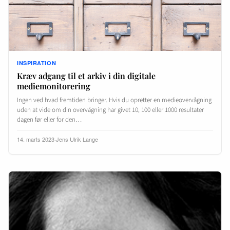
INSPIRATION
Kræv adgang til et arkiv i din digitale
mediemonitorering
Ingen ved hvad fremtiden bringer. Hvis du opretter en medieovervågning
uden at vide om din overvågning har givet 10, 100 eller 1000 resultater
dagen før eller for den…
14. marts 2023
·
Jens Ulrik Lange