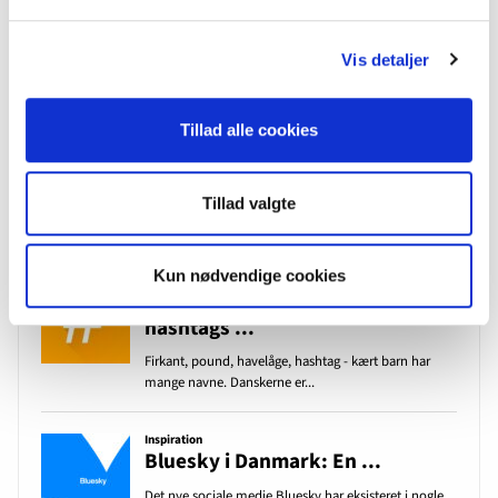
KV25 borgmesterkampen i København spidser til – også online
Vis detaljer
De 10 vigtigste spørgsmål og svar om medieovervågning
Tillad alle cookies
Mest læste indlæg det seneste år
Tillad valgte
Kun nødvendige cookies