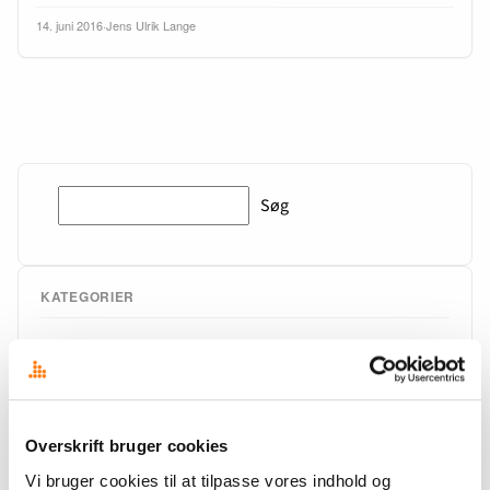
14. juni 2016
·
Jens Ulrik Lange
Søg
Søg
KATEGORIER
Analyser
Arrangementer
Inspiration
Overskrift bruger cookies
Nøgletal
Nyt hos Overskrift
Vi bruger cookies til at tilpasse vores indhold og