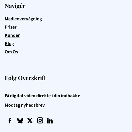
Navigér
Medieovervågning
Priser
Kunder
Blog
Om Os
Følg Overskrift
Få digital viden direkte i din indbakke
Modtag nyhedsbrev
f
q
t
i
l