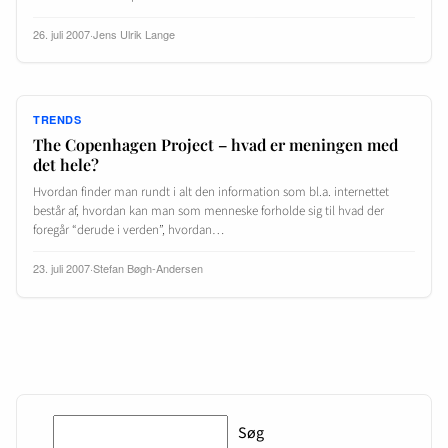
26. juli 2007
·
Jens Ulrik Lange
TRENDS
The Copenhagen Project – hvad er meningen med
det hele?
Hvordan finder man rundt i alt den information som bl.a. internettet
består af, hvordan kan man som menneske forholde sig til hvad der
foregår “derude i verden”, hvordan…
23. juli 2007
·
Stefan Bøgh-Andersen
Søg
Søg