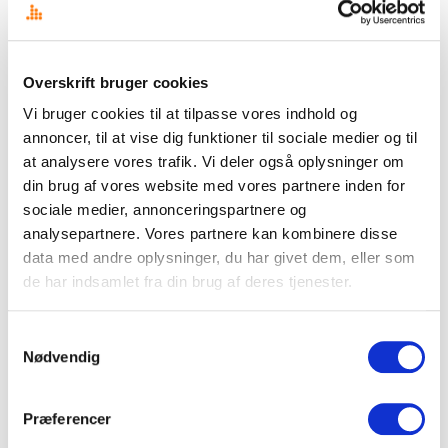
Disse temaer kommer til at dominere Folkemødet 2026
Din AI-venlige medieovervågning
Overskrift bruger cookies
Overskrift i nye klæder
Vi bruger cookies til at tilpasse vores indhold og
Signal eller støj – begynderguide til medieovervågning
annoncer, til at vise dig funktioner til sociale medier og til
at analysere vores trafik. Vi deler også oplysninger om
Det fragmenterede mediebillede udfordrer kommunikatørens
din brug af vores website med vores partnere inden for
overblik
sociale medier, annonceringspartnere og
analysepartnere. Vores partnere kan kombinere disse
CASE STUDY: Store tidsbesparelser med AI workflows
data med andre oplysninger, du har givet dem, eller som
KV25 borgmesterkampen i København spidser til – også online
de har indsamlet fra din brug af deres tjenester.
De 10 vigtigste spørgsmål og svar om medieovervågning
Samtykkevalg
Nødvendig
Præferencer
Mest læste indlæg det seneste år