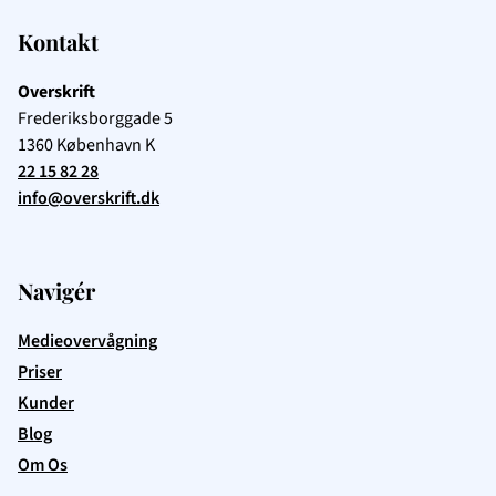
Kontakt
Overskrift
Frederiksborggade 5
1360
København K
22 15 82 28
info@overskrift.dk
Navigér
Medieovervågning
Priser
Kunder
Blog
Om Os