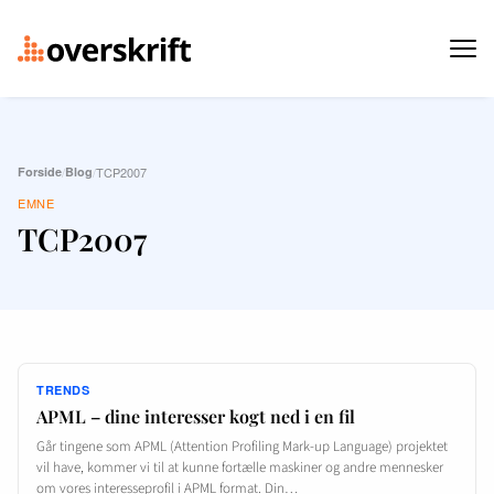
Forside
/
Blog
/
TCP2007
EMNE
TCP2007
TRENDS
APML – dine interesser kogt ned i en fil
Går tingene som APML (Attention Profiling Mark-up Language) projektet
vil have, kommer vi til at kunne fortælle maskiner og andre mennesker
om vores interesseprofil i APML format. Din…